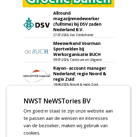
Allround
magazijnmedewerker
(fulltime) bij DSV zaden
Nederland B.V.
27-07-2026, Ven Zelderheide
Meewerkend Voorman
Sportvelden bij
Werkorganisatie BUCH
09-07-2026, Castricum en Uitgeest
Rayon- account manager
Nederland; regio Noord &
regio Zuid
18-06-2026, Noord & regio Zuid
Export Manager bij PERFECT -
Van Wamel (fulltime)
NWST NeWSTories BV
12-06-2026, Dreumel
Om goed in staat te zijn onze website aan
Groeiplaats specialist bij
te passen aan de wensen en interesses
Boomtotaalzorg32-40 uur
van de bezoeker, maken wij gebruik van
30-07-2026, Schalkwijk
cookies.
Boominspecteur bij