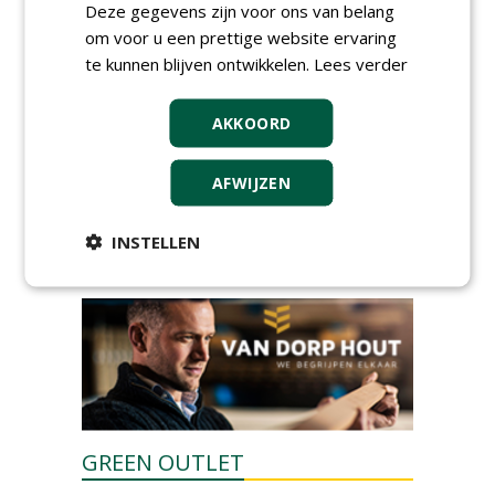
Deze gegevens zijn voor ons van belang
Boomtotaalzorg24-40 uur
om voor u een prettige website ervaring
30-07-2026, Schalkwijk
te kunnen blijven ontwikkelen.
Lees verder
Hoofdgreenkeeper (m/v)
Golfbaan KralingenOosthoek
groepRotterdam
AKKOORD
30-07-2026
Teamleider Kwekerij &
AFWIJZEN
Ontwikkeling bij Diamant
groep Groen Xtra
30-07-2026
INSTELLEN
meer Groene Banen
GREEN OUTLET