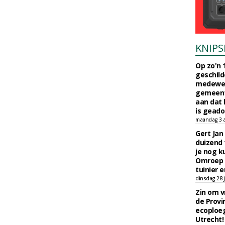
KNIPS
Op zo'n 
geschild
medewerk
gemeent
aan dat
is geado
maandag 3 
Gert Jan
duizend 
je nog k
Omroep 
tuinier e
dinsdag 28 j
Zin om vr
de Provin
ecoploe
Utrecht!