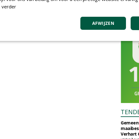
 verder
AFWIJZEN
TEND
Gemeent
maaibes
Verhart 