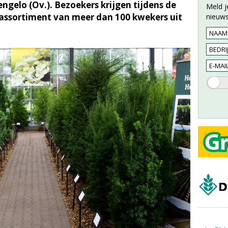
ngelo (Ov.). Bezoekers krijgen tijdens de
Meld j
 assortiment van meer dan 100 kwekers uit
nieuws