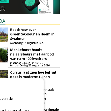
DA
Roadshow over
GreentoColour en Heem in
Swalmen
woensdag 12 augustus 2026
Menkehorst houdt
najaarsbeurs met aanbod
van ruim 100 kwekers
maandag 24 augustus 2026
t/m donderdag 27 augustus 2026
Cursus laat zien hoe leifruit
past in moderne tuinen
woensdag 26 augustus 2026
Vakdag 'All About Annuals'
zet eenjarige planten
s van de
centraal in Appeltern
donderdag 27 augustus 2026
GaLaBau 2026: internationale
te kunnen blijven