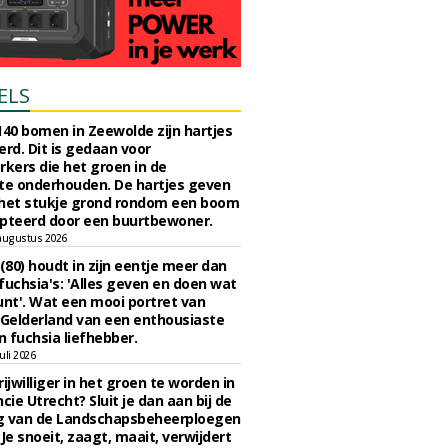
ELS
140 bomen in Zeewolde zijn hartjes
erd. Dit is gedaan voor
ers die het groen in de
e onderhouden. De hartjes geven
 het stukje grond rondom een boom
pteerd door een buurtbewoner.
augustus 2026
 (80) houdt in zijn eentje meer dan
fuchsia's: 'Alles geven en doen wat
unt'. Wat een mooi portret van
Gelderland van een enthousiaste
n fuchsia liefhebber.
uli 2026
ijwilliger in het groen te worden in
cie Utrecht? Sluit je dan aan bij de
g van de Landschapsbeheerploegen
 Je snoeit, zaagt, maait, verwijdert