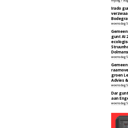
vrijdag 7 au
Irado g
verzwaa
Bodegrav
woensdag 5
Gemeent
gunt AI
ecologis
Struunho
Dolmans 
woensdag 5
Gemeent
raamove
groen L
Advies &
woensdag 5
Dar gun
aan Enge
woensdag 5