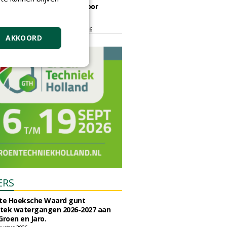
ontmoetingsplek voor
stedelijk groen
dinsdag 15 september 2026
t/m vrijdag 18 september 2026
AKKOORD
ERS
e Hoeksche Waard gunt
tek watergangen 2026-2027 aan
Groen en Jaro.