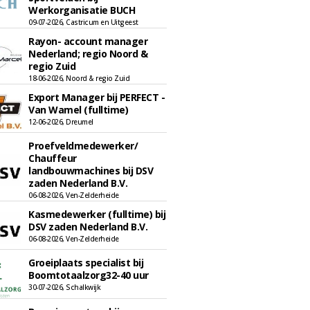
Werkorganisatie BUCH
09-07-2026, Castricum en Uitgeest
Rayon- account manager
Nederland; regio Noord &
regio Zuid
18-06-2026, Noord & regio Zuid
Export Manager bij PERFECT -
Van Wamel (fulltime)
12-06-2026, Dreumel
Proefveldmedewerker/
Chauffeur
landbouwmachines bij DSV
zaden Nederland B.V.
06-08-2026, Ven-Zelderheide
Kasmedewerker (fulltime) bij
DSV zaden Nederland B.V.
06-08-2026, Ven-Zelderheide
Groeiplaats specialist bij
Boomtotaalzorg32-40 uur
30-07-2026, Schalkwijk