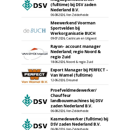
(fulltime) bij DSV zaden
Nederland B.V.
06-08-2026, Ven Zelderheide
Meewerkend Voorman
Sportvelden bij
Werkorganisatie BUCH
09-07-2026, Castricum en Uitgeest
Rayon- account manager
Nederland; regio Noord &
regio Zuid
18-06-2026, Noord & regio Zuid
Export Manager bij PERFECT -
Van Wamel (fulltime)
12-06-2026, Dreumel
Proefveldmedewerker/
Chauffeur
landbouwmachines bij DSV
zaden Nederland B.V.
06-08-2026, Ven-Zelderheide
Kasmedewerker (fulltime) bij
DSV zaden Nederland B.V.
06-08-2026, Ven-Zelderheide