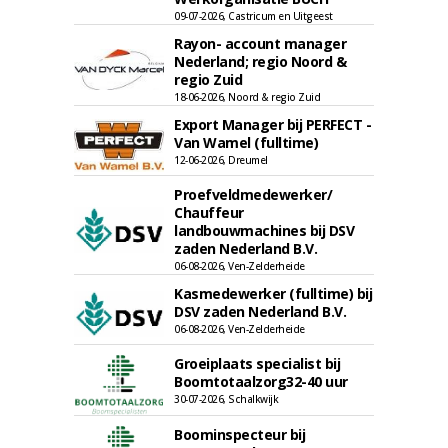
09-07-2026, Castricum en Uitgeest
Rayon- account manager
Nederland; regio Noord &
regio Zuid
18-06-2026, Noord & regio Zuid
Export Manager bij PERFECT -
Van Wamel (fulltime)
12-06-2026, Dreumel
Proefveldmedewerker/
Chauffeur
landbouwmachines bij DSV
zaden Nederland B.V.
06-08-2026, Ven-Zelderheide
Kasmedewerker (fulltime) bij
DSV zaden Nederland B.V.
06-08-2026, Ven-Zelderheide
Groeiplaats specialist bij
Boomtotaalzorg32-40 uur
30-07-2026, Schalkwijk
Boominspecteur bij