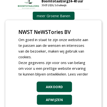
Boomtotaalzorg24-40 uur
30-07-2026, Schalkwijk
meer Groene Banen
NWST NeWSTories BV
Om goed in staat te zijn onze website aan
te passen aan de wensen en interesses
van de bezoeker, maken wij gebruik van
cookies.
GREEN OUTLET
Deze gegevens zijn voor ons van belang
Iedereen kan gratis kleine advertenties
om voor u een prettige website ervaring
plaatsen via zijn eigen account.
te kunnen blijven ontwikkelen.
Lees verder
Plaats een gratis advertentie
AKKOORD
AFWIJZEN