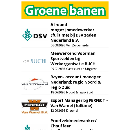
Allround
magazijnmedewerker
(fulltime) bij DSV zaden
Nederland B.V.
06-08-2026, Ven Zelderheide
Meewerkend Voorman
Sportvelden bij
Werkorganisatie BUCH
09-07-2026, Castricum en Uitgeest
Rayon- account manager
Nederland; regio Noord &
regio Zuid
18-06-2026, Noord & regio Zuid
Export Manager bij PERFECT -
Van Wamel (fulltime)
12-06-2026, Dreumel
Proefveldmedewerker/
Chauffeur