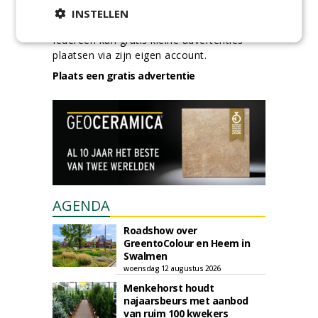
GREEN OUTLET
INSTELLEN
Iedereen kan gratis kleine advertenties
plaatsen via zijn eigen account.
Plaats een gratis advertentie
AGENDA
Roadshow over
GreentoColour en Heem in
Swalmen
woensdag 12 augustus 2026
Menkehorst houdt
najaarsbeurs met aanbod
van ruim 100 kwekers