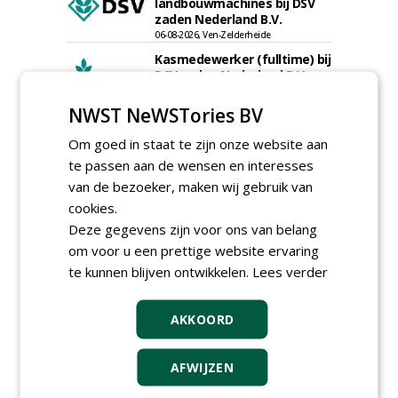
landbouwmachines bij DSV
zaden Nederland B.V.
06-08-2026, Ven-Zelderheide
Kasmedewerker (fulltime) bij
DSV zaden Nederland B.V.
06-08-2026, Ven-Zelderheide
NWST NeWSTories BV
Groeiplaats specialist bij
Boomtotaalzorg32-40 uur
Om goed in staat te zijn onze website aan
30-07-2026, Schalkwijk
te passen aan de wensen en interesses
Boominspecteur bij
van de bezoeker, maken wij gebruik van
Boomtotaalzorg24-40 uur
cookies.
30-07-2026, Schalkwijk
Deze gegevens zijn voor ons van belang
om voor u een prettige website ervaring
meer Groene Banen
te kunnen blijven ontwikkelen.
Lees verder
AKKOORD
AFWIJZEN