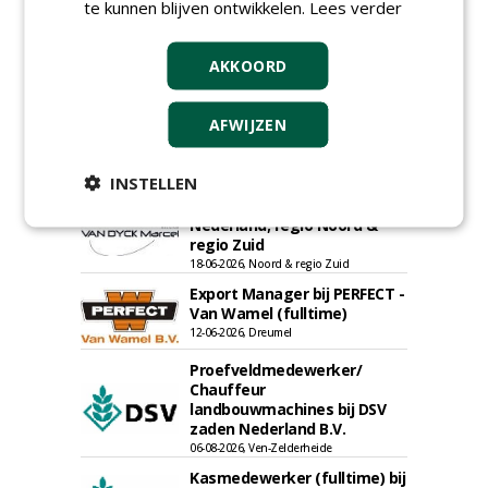
te kunnen blijven ontwikkelen.
Lees verder
Allround
magazijnmedewerker
(fulltime) bij DSV zaden
AKKOORD
Nederland B.V.
06-08-2026, Ven Zelderheide
Meewerkend Voorman
AFWIJZEN
Sportvelden bij
Werkorganisatie BUCH
09-07-2026, Castricum en Uitgeest
INSTELLEN
Rayon- account manager
Nederland; regio Noord &
regio Zuid
18-06-2026, Noord & regio Zuid
Export Manager bij PERFECT -
Van Wamel (fulltime)
12-06-2026, Dreumel
Proefveldmedewerker/
Chauffeur
landbouwmachines bij DSV
zaden Nederland B.V.
06-08-2026, Ven-Zelderheide
Kasmedewerker (fulltime) bij