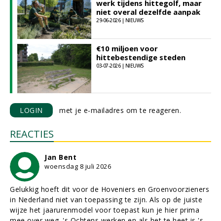
werk tijdens hittegolf, maar
niet overal dezelfde aanpak
29-06-2026 | NIEUWS
€10 miljoen voor
hittebestendige steden
03-07-2026 | NIEUWS
LOGIN
met je e-mailadres om te reageren.
REACTIES
Jan Bent
woensdag 8 juli 2026
Gelukkig hoeft dit voor de Hoveniers en Groenvoorzieners
in Nederland niet van toepassing te zijn. Als op de juiste
wijze het jaarurenmodel voor toepast kun je hier prima
mee over weg. 's Ochtens werken en als het te heet is 's