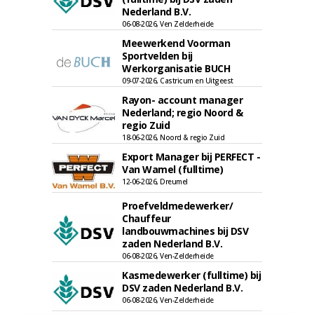
Nederland B.V.
06-08-2026, Ven Zelderheide
Meewerkend Voorman
Sportvelden bij
Werkorganisatie BUCH
09-07-2026, Castricum en Uitgeest
Rayon- account manager
Nederland; regio Noord &
regio Zuid
18-06-2026, Noord & regio Zuid
Export Manager bij PERFECT -
Van Wamel (fulltime)
12-06-2026, Dreumel
Proefveldmedewerker/
Chauffeur
landbouwmachines bij DSV
zaden Nederland B.V.
06-08-2026, Ven-Zelderheide
Kasmedewerker (fulltime) bij
DSV zaden Nederland B.V.
06-08-2026, Ven-Zelderheide