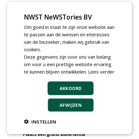
Groeiplaats specialist bij
Boomtotaalzorg32-40 uur
NWST NeWSTories BV
30-07-2026, Schalkwijk
Om goed in staat te zijn onze website aan
Boominspecteur bij
Boomtotaalzorg24-40 uur
te passen aan de wensen en interesses
30-07-2026, Schalkwijk
van de bezoeker, maken wij gebruik van
cookies.
meer Groene Banen
Deze gegevens zijn voor ons van belang
om voor u een prettige website ervaring
te kunnen blijven ontwikkelen.
Lees verder
AKKOORD
AFWIJZEN
GREEN OUTLET
Iedereen kan gratis kleine advertenties
INSTELLEN
plaatsen via zijn eigen account.
Plaats een gratis advertentie