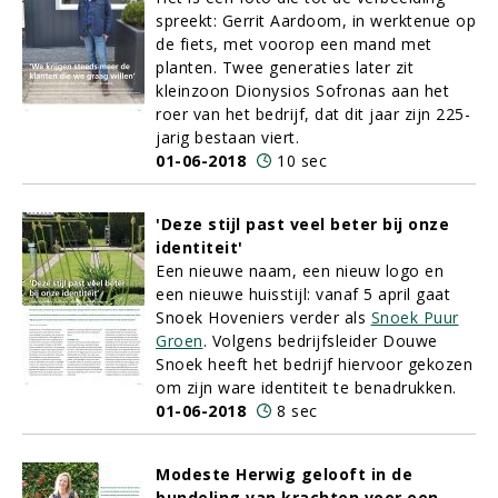
spreekt: Gerrit Aardoom, in werktenue op
de fiets, met voorop een mand met
planten. Twee generaties later zit
kleinzoon Dionysios Sofronas aan het
roer van het bedrijf, dat dit jaar zijn 225-
jarig bestaan viert.
01-06-2018
10 sec
'Deze stijl past veel beter bij onze
identiteit'
Een nieuwe naam, een nieuw logo en
een nieuwe huisstijl: vanaf 5 april gaat
Snoek Hoveniers verder als
Snoek Puur
Groen
. Volgens bedrijfsleider Douwe
Snoek heeft het bedrijf hiervoor gekozen
om zijn ware identiteit te benadrukken.
01-06-2018
8 sec
Modeste Herwig gelooft in de
bundeling van krachten voor een