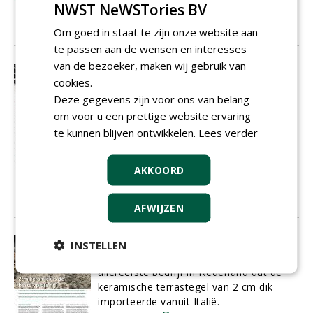
tot een duurzaam en kwalitatief
NWST NeWSTories BV
hoogstaand product.
01-06-2018
8 sec
Om goed in staat te zijn onze website aan
te passen aan de wensen en interesses
van de bezoeker, maken wij gebruik van
Grind en split bij uitstek geschikt
cookies.
voor onderhoudsvrije tuin
Deze gegevens zijn voor ons van belang
Wanneer de poort van een statig
landhuis met grote oprijlaan opengaat,
om voor u een prettige website ervaring
heeft dit een extra mooie aanblik als die
te kunnen blijven ontwikkelen.
Lees verder
oprijlaan bestaat uit grind. Grind heeft
een sfeervolle en stijlvolle uitstraling,
AKKOORD
zowel bij een moderne, strakke tuin als
een ouderwets boerenerf.
01-06-2018
9 sec
AFWIJZEN
2cm keramiek is de beste oplossing
INSTELLEN
In 2010 was
Trivium Ceramics
het
allereerste bedrijf in Nederland dat de
keramische terrastegel van 2 cm dik
importeerde vanuit Italië.