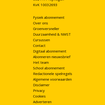
KvK 10032693
Fysiek abonnement
Over ons
Groenversneller
Duurzaamheid & NWST
Cursussen
Contact
Digitaal abonnement
Abonneren nieuwsbrief
Het team
School abonnement
Redactionele spelregels
Algemene voorwaarden
Disclaimer
Privacy
Cookies
Adverteren