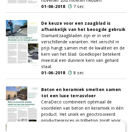
hovenier zou moeten hebben.
01-06-2018
7 sec
De keuze voor een zaagblad is
afhankelijk van het beoogde gebruik
Diamantzaagbladen zijn er in veel
verschillende varianten. Het verschil in
prijs hangt samen met de kwaliteit en de
kern van het blad. Goedkoper betekent
meestal een dunnere kern van gehard
staal.
01-06-2018
8 sec
Beton en keramiek smelten samen
tot een luxe terrasvloer
CeraDeco combineert optimaal de
voordelen van beton en keramiek in één
product. Het uniek en geoctrooieerd
productieproces in trilbeton zorgt voor
een ‘samensmelting’ van twee materialen