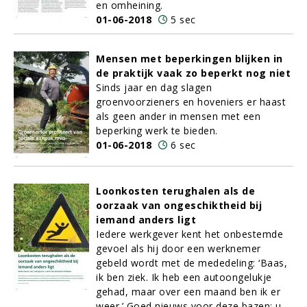
en omheining.
01-06-2018
5 sec
Mensen met beperkingen blijken in
de praktijk vaak zo beperkt nog niet
Sinds jaar en dag slagen
groenvoorzieners en hoveniers er haast
als geen ander in mensen met een
beperking werk te bieden.
01-06-2018
6 sec
Loonkosten terughalen als de
oorzaak van ongeschiktheid bij
iemand anders ligt
Iedere werkgever kent het onbestemde
gevoel als hij door een werknemer
gebeld wordt met de mededeling: ‘Baas,
ik ben ziek. Ik heb een autoongelukje
gehad, maar over een maand ben ik er
weer.’ Goed nieuws voor deze bazen: u