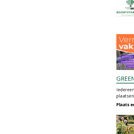
GREE
Iedereen
plaatsen
Plaats e