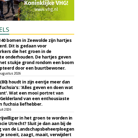
ELS
140 bomen in Zeewolde zijn hartjes
erd. Dit is gedaan voor
ers die het groen in de
e onderhouden. De hartjes geven
 het stukje grond rondom een boom
pteerd door een buurtbewoner.
augustus 2026
 (80) houdt in zijn eentje meer dan
fuchsia's: 'Alles geven en doen wat
unt'. Wat een mooi portret van
Gelderland van een enthousiaste
n fuchsia liefhebber.
uli 2026
ijwilliger in het groen te worden in
cie Utrecht? Sluit je dan aan bij de
g van de Landschapsbeheerploegen
 Je snoeit, zaagt, maait, verwijdert