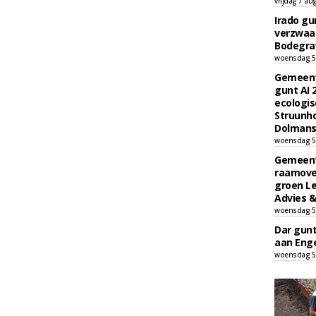
vrijdag 7 au
Irado g
verzwaa
Bodegrav
woensdag 5
Gemeent
gunt AI
ecologis
Struunho
Dolmans 
woensdag 5
Gemeent
raamove
groen L
Advies &
woensdag 5
Dar gun
aan Enge
woensdag 5