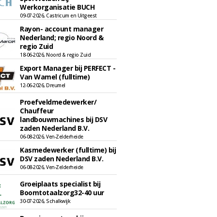
Werkorganisatie BUCH
09-07-2026, Castricum en Uitgeest
Rayon- account manager
Nederland; regio Noord &
regio Zuid
18-06-2026, Noord & regio Zuid
Export Manager bij PERFECT -
Van Wamel (fulltime)
12-06-2026, Dreumel
Proefveldmedewerker/
Chauffeur
landbouwmachines bij DSV
zaden Nederland B.V.
06-08-2026, Ven-Zelderheide
Kasmedewerker (fulltime) bij
DSV zaden Nederland B.V.
06-08-2026, Ven-Zelderheide
Groeiplaats specialist bij
Boomtotaalzorg32-40 uur
30-07-2026, Schalkwijk