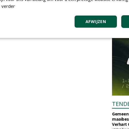
 verder
AFWIJZEN
TEND
Gemeent
maaibes
Verhart 