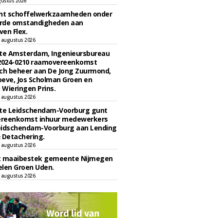
gustus 2026
unt schoffelwerkzaamheden onder
rde omstandigheden aan
en Flex.
 augustus 2026
e Amsterdam, Ingenieursbureau
 2024-0210 raamovereenkomst
ch beheer aan De Jong Zuurmond,
eve, Jos Scholman Groen en
Wieringen Prins.
 augustus 2026
e Leidschendam-Voorburg gunt
reenkomst inhuur medewerkers
eidschendam-Voorburg aan Lending
 Detachering.
 augustus 2026
t maaibestek gemeente Nijmegen
len Groen Uden.
 augustus 2026