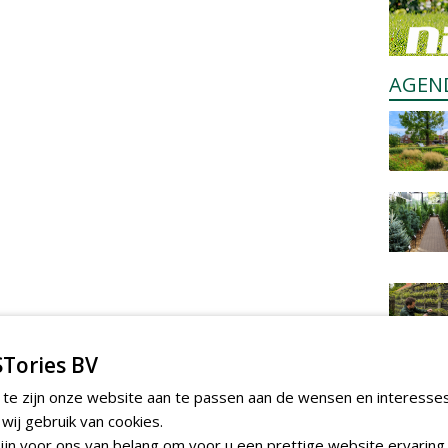
AGEN
Tories BV
 te zijn onze website aan te passen aan de wensen en interesse
ij gebruik van cookies.
jn voor ons van belang om voor u een prettige website ervaring 