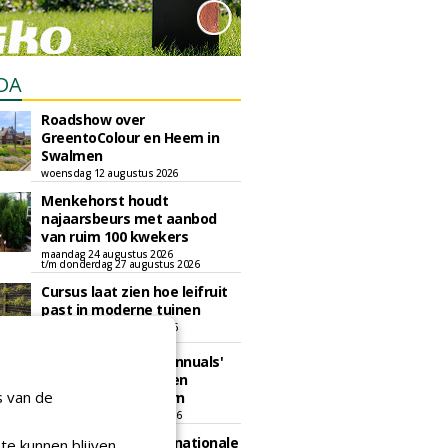
DA
Roadshow over
GreentoColour en Heem in
Swalmen
woensdag 12 augustus 2026
Menkehorst houdt
najaarsbeurs met aanbod
van ruim 100 kwekers
maandag 24 augustus 2026
t/m donderdag 27 augustus 2026
Cursus laat zien hoe leifruit
past in moderne tuinen
woensdag 26 augustus 2026
Vakdag 'All About Annuals'
zet eenjarige planten
s van de
centraal in Appeltern
donderdag 27 augustus 2026
GaLaBau 2026: internationale
te kunnen blijven