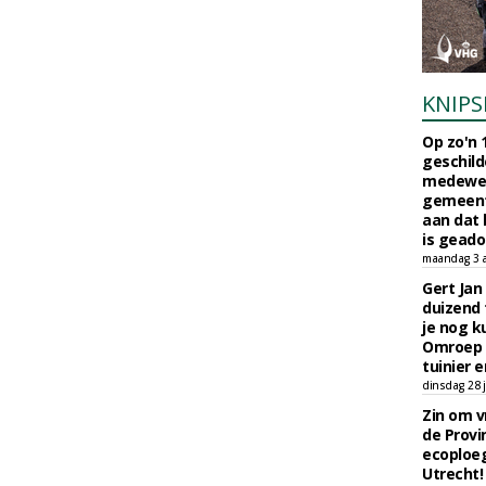
KNIPS
Op zo'n 
geschild
medewerk
gemeent
aan dat
is geado
maandag 3 
Gert Jan
duizend 
je nog k
Omroep 
tuinier e
dinsdag 28 j
Zin om vr
de Provin
ecoploe
Utrecht!