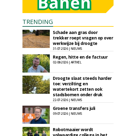
TRENDING
Schade aan gras door
trekker roept vragen op over
werkwijze bij droogte
31-07-2026 | NIEUWS
Regen, hitte en de factuur
02-08-2026 | ARTIKEL
Droogte slaat steeds harder
toe: verzilting en
watertekort zetten ook
stadsbomen onder druk
22-07-2026 | NIEUWS
Groene transfers juli
09-07-2026 | NIEUWS
Robotmaaier wordt
volwaardige collega in het