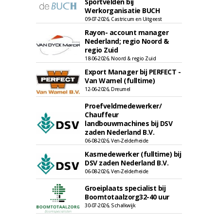
Sportvelden bij
Werkorganisatie BUCH
09-07-2026, Castricum en Uitgeest
Rayon- account manager
Nederland; regio Noord &
regio Zuid
18-06-2026, Noord & regio Zuid
Export Manager bij PERFECT -
Van Wamel (fulltime)
12-06-2026, Dreumel
Proefveldmedewerker/
Chauffeur
landbouwmachines bij DSV
zaden Nederland B.V.
06-08-2026, Ven-Zelderheide
Kasmedewerker (fulltime) bij
DSV zaden Nederland B.V.
06-08-2026, Ven-Zelderheide
Groeiplaats specialist bij
Boomtotaalzorg32-40 uur
30-07-2026, Schalkwijk