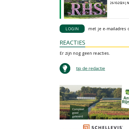
26-10-2024 |
LOGIN
met je e-mailadres o
REACTIES
Er zijn nog geen reacties.
tip de redactie