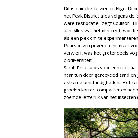
Dit is duidelijk te zien bij Nigel Dun
het Peak District alles volgens de 'su
ware testlocatie,' zegt Coulson. 'H
aan. Alles wat het niet redt, wordt 
als een plek om te experimenteren 
Pearson zijn privédomein inzet voor
verwierf, was het grotendeels voge
biodiversiteit.
Sarah Price koos voor een radicaal
haar tuin door gerecycled zand en
extreme omstandigheden. 'Het resul
groeien korter, compacter en hebb
zoemde letterlijk van het insectenl