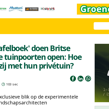
afelboek' doen Britse
e tuinpoorten open: Hoe
ij met hun privétuin?
103 sec
xclusieve blik op de experimentele
landschapsarchitecten