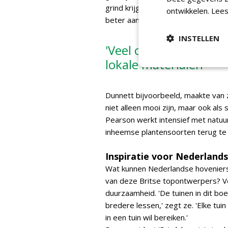
grind krijgen de voorkeur boven t
ontwikkelen.
Lees
beter aansluiten bij een natuurlijke t
INSTELLEN
'Veel ontwerpers wer
lokale materialen'
Dunnett bijvoorbeeld, maakte van z
niet alleen mooi zijn, maar ook als 
Pearson werkt intensief met natuur
inheemse plantensoorten terug te
Inspiratie voor Nederlands
Wat kunnen Nederlandse hoveniers
van deze Britse topontwerpers? V
duurzaamheid. 'De tuinen in dit bo
bredere lessen,' zegt ze. 'Elke tui
in een tuin wil bereiken.'