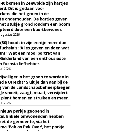
140 bomen in Zeewolde zijn hartjes
erd. Dit is gedaan voor
ers die het groen in de
e onderhouden. De hartjes geven
 het stukje grond rondom een boom
pteerd door een buurtbewoner.
augustus 2026
 (80) houdt in zijn eentje meer dan
fuchsia's: 'Alles geven en doen wat
unt'. Wat een mooi portret van
Gelderland van een enthousiaste
n fuchsia liefhebber.
uli 2026
ijwilliger in het groen te worden in
cie Utrecht? Sluit je dan aan bij de
g van de Landschapsbeheerploegen
 Je snoeit, zaagt, maait, verwijdert
 plant bomen en struiken en meer.
uli 2026
n nieuw parkje geopend in
kel. Enkele omwonenden hebben
et de gemeente, via het
a 'Pak an Pak Over', het parkje