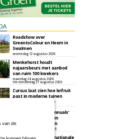
DA
Roadshow over
GreentoColour en Heem in
Swalmen
woensdag 12 augustus 2026
Menkehorst houdt
najaarsbeurs met aanbod
van ruim 100 kwekers
maandag 24 augustus 2026
t/m donderdag 27 augustus 2026
Cursus laat zien hoe leifruit
past in moderne tuinen
woensdag 26 augustus 2026
Vakdag 'All About Annuals'
zet eenjarige planten
s van de
centraal in Appeltern
donderdag 27 augustus 2026
GaLaBau 2026: internationale
te kunnen blijven