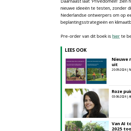
Daarnaast laat 'Privédomein' zien
nieuwe ideeën te testen, zonder d
Nederlandse ontwerpers om op een
beplantingsstrategieën en klimaatb
Pre-order van dit boek is
hier
te be
LEES OOK
Nieuwe n
uit
20-09-2024 |
Roze pui
03-06-2024 | A
Van AI t
2025 too