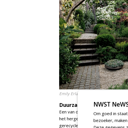
Emily Erlam, Londen
NWST NeWS
Duurzaamheid en experim
Een van de opvallendste thema's in
Om goed in staat
het hergebruik van natuurlijke ma
bezoeker, maken w
gerecyclede en lokale materialen,'
Deze gegevens zi