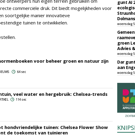
 hoe ontwerpers hun eigen terrein gebruiken om
gunt AI
ecologis
irecte commerciële druk. Dit biedt mogelijkheden voor
Struunho
 soortgelijke manier innovatieve
Dolmans 
estendige tuinen te ontwikkelen.
woensdag 5
Gemeent
stellen.
raamove
groen L
Advies &
woensdag 5
ormenboeken voor beheer groen en natuur zijn
Dar gun
aan Enge
 NIEUWS
64 sec
woensdag 5
ntuin, veel water en hergebruik: Chelsea-trends
RTIKEL
114 sec
KNIPS
ot hondvriendelijke tuinen: Chelsea Flower Show
nt de toekomst van tuinieren