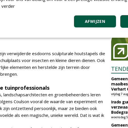
egels en beton, omdat ze waterdoorlatend zijn en
 verder
uin.'
AFWIJZEN
ken bewust met gerecyclede en
ijn verwijderde esdoorns sculpturale houtstapels die
schuilplaats voor insecten en kleine dieren dienen. Ook
lijke elementen en herstelde zijn terrein door
TEND
 brengen.
Gemeent
maaibes
e tuinprofessionals
Verhart 
, landschapsarchitecten en groenbeheerders leren
vrijdag 7 au
olgens Coulson vooral de waarde van experiment en
Irado g
verzwaa
ek zijn ontzettend persoonlijk, maar ze bieden ook
Bodegrav
n voelde als een magische, unieke wereld. Dat is wat ik
woensdag 5
Gemeent