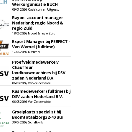
Werkorganisatie BUCH
09-07-2026, Castricum en Uitgeest
Rayon- account manager
Nederland; regio Noord &
regio Zuid
18-06-2026, Noord & regio Zuid
Export Manager bij PERFECT -
Van Wamel (fulltime)
12-06-2026, Dreumel
Proefveldmedewerker/
Chauffeur
landbouwmachines bij DSV
zaden Nederland B.V.
06-08-2026, Ven-Zelderheide
Kasmedewerker (fulltime) bij
DSV zaden Nederland B.V.
06-08-2026, Ven-Zelderheide
Groeiplaats specialist bij
Boomtotaalzorg32-40 uur
30-07-2026, Schalkwijk