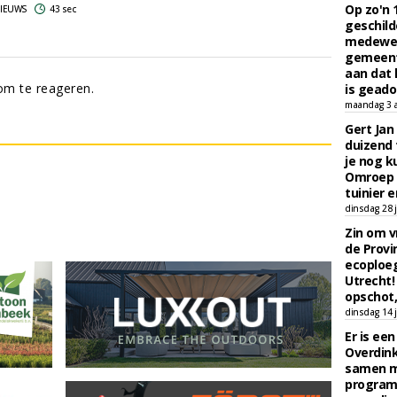
Op zo'n 
 NIEUWS
43 sec
geschild
medewerk
gemeent
aan dat
m te reageren.
is geado
maandag 3 
Gert Jan
duizend 
je nog k
Omroep 
tuinier e
dinsdag 28 j
Zin om vr
de Provin
ecoploe
Utrecht!
opschot,
dinsdag 14 j
Er is ee
Overdin
samen m
programm