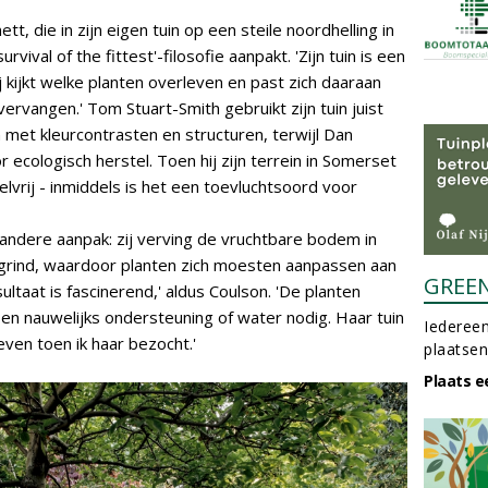
nett, die in zijn eigen tuin op een steile noordhelling in
rvival of the fittest'-filosofie aanpakt. 'Zijn tuin is een
ij kijkt welke planten overleven en past zich daaraan
vervangen.' Tom Stuart-Smith gebruikt zijn tuin juist
met kleurcontrasten en structuren, terwijl Dan
 ecologisch herstel. Toen hij zijn terrein in Somerset
lvrij - inmiddels is het een toevluchtsoord voor
 andere aanpak: zij verving de vruchtbare bodem in
 grind, waardoor planten zich moesten aanpassen aan
GREE
taat is fascinerend,' aldus Coulson. 'De planten
en nauwelijks ondersteuning of water nodig. Haar tuin
Iedereen
even toen ik haar bezocht.'
plaatsen
Plaats e