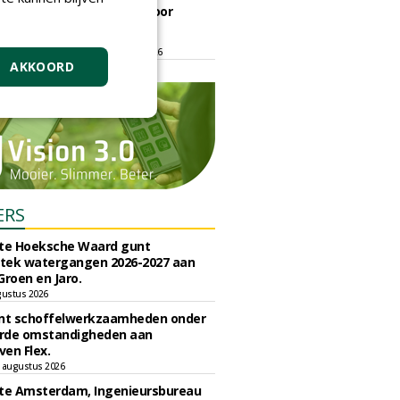
ontmoetingsplek voor
stedelijk groen
dinsdag 15 september 2026
t/m vrijdag 18 september 2026
AKKOORD
ERS
e Hoeksche Waard gunt
tek watergangen 2026-2027 aan
Groen en Jaro.
gustus 2026
unt schoffelwerkzaamheden onder
rde omstandigheden aan
en Flex.
 augustus 2026
e Amsterdam, Ingenieursbureau