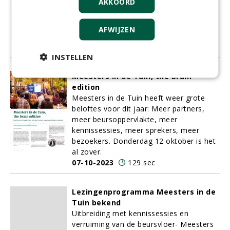
AKKOORD
koploper. Ongeëvenaarde draagkracht,
onverwoestbare kleur- en
krasbestendigheid en
AFWIJZEN
onderhoudsvriendelijkheid.
09-10-2023
114 sec
INSTELLEN
Meesters in de Tuin, the brain
edition
Meesters in de Tuin heeft weer grote
beloftes voor dit jaar: Meer partners,
meer beursoppervlakte, meer
kennissessies, meer sprekers, meer
bezoekers. Donderdag 12 oktober is het
al zover.
07-10-2023
129 sec
Lezingenprogramma Meesters in de
Tuin bekend
Uitbreiding met kennissessies en
verruiming van de beursvloer- Meesters