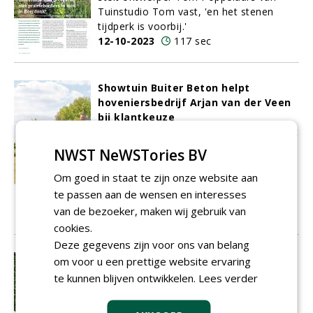
Tuinstudio Tom vast, 'en het stenen
tijdperk is voorbij.'
12-10-2023
117 sec
Showtuin Buiter Beton helpt
hoveniersbedrijf Arjan van der Veen
bij klantkeuze
Camping De Koeksebelt in Ommen zocht
een oplossing voor de verbetering van
NWST NeWSTories BV
diverse terrassen en paden in het hart
van de camping. De eigenaar begon het
Om goed in staat te zijn onze website aan
project met een bezoek aan een
te passen aan de wensen en interesses
showtuin van Buiter Beton.
van de bezoeker, maken wij gebruik van
11-10-2023
187 sec
cookies.
Deze gegevens zijn voor ons van belang
Ceramaxx verovert de
om voor u een prettige website ervaring
tuinbestratingswereld
te kunnen blijven ontwikkelen.
Lees verder
Binnen het segment van keramische
tegels schittert Ceramaxx als onbetwiste