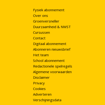
Fysiek abonnement
Over ons
Groenversneller
Duurzaamheid & NWST
Cursussen
Contact
Digitaal abonnement
Abonneren nieuwsbrief
Het team
School abonnement
Redactionele spelregels
Algemene voorwaarden
Disclaimer
Privacy
Cookies
Adverteren
Verschijningsdata