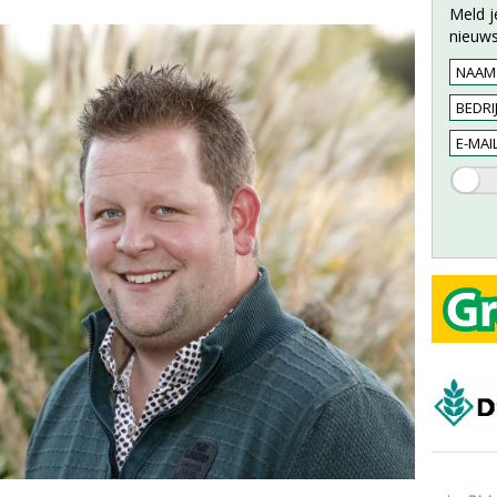
Meld j
nieuws