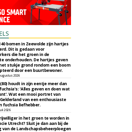
ELS
140 bomen in Zeewolde zijn hartjes
erd. Dit is gedaan voor
ers die het groen in de
e onderhouden. De hartjes geven
 het stukje grond rondom een boom
pteerd door een buurtbewoner.
augustus 2026
 (80) houdt in zijn eentje meer dan
fuchsia's: 'Alles geven en doen wat
unt'. Wat een mooi portret van
Gelderland van een enthousiaste
n fuchsia liefhebber.
uli 2026
ijwilliger in het groen te worden in
cie Utrecht? Sluit je dan aan bij de
g van de Landschapsbeheerploegen