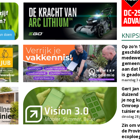
KNIPS
Op zo'n 
geschild
medewerk
gemeent
aan dat
is geado
maandag 3 
Gert Jan
duizend 
je nog k
Omroep 
tuinier e
dinsdag 28 j
Zin om vr
de Provin
ecoploe