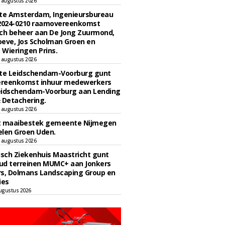
 augustus 2026
e Amsterdam, Ingenieursbureau
 2024-0210 raamovereenkomst
ch beheer aan De Jong Zuurmond,
eve, Jos Scholman Groen en
Wieringen Prins.
 augustus 2026
e Leidschendam-Voorburg gunt
reenkomst inhuur medewerkers
eidschendam-Voorburg aan Lending
 Detachering.
 augustus 2026
t maaibestek gemeente Nijmegen
len Groen Uden.
 augustus 2026
sch Ziekenhuis Maastricht gunt
ud terreinen MUMC+ aan Jonkers
rs, Dolmans Landscaping Group en
ies
ugustus 2026