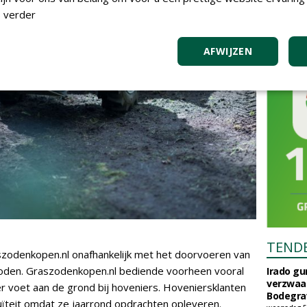
 verder
AFWIJZEN
TEND
zodenkopen.nl onafhankelijk met het doorvoeren van
oden. Graszodenkopen.nl bediende voorheen vooral
Irado g
verzwaa
r voet aan de grond bij hoveniers. Hoveniersklanten
Bodegrav
ïteit omdat ze jaarrond opdrachten opleveren.