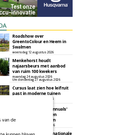
DA
Roadshow over
GreentoColour en Heem in
Swalmen
woensdag 12 augustus 2026
Menkehorst houdt
najaarsbeurs met aanbod
van ruim 100 kwekers
maandag 24 augustus 2026
t/m donderdag 27 augustus 2026
Cursus laat zien hoe leifruit
past in moderne tuinen
woensdag 26 augustus 2026
Vakdag 'All About Annuals'
zet eenjarige planten
s van de
centraal in Appeltern
donderdag 27 augustus 2026
GaLaBau 2026: internationale
te kunnen blijven