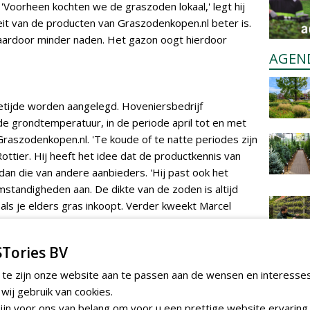
 'Voorheen kochten we de graszoden lokaal,' legt hij
eit van de producten van Graszodenkopen.nl beter is.
aardoor minder naden. Het gazon oogt hierdoor
AGEN
getijde worden aangelegd. Hoveniersbedrijf
de grondtemperatuur, in de periode april tot en met
szodenkopen.nl. 'Te koude of te natte periodes zijn
Rottier. Hij heeft het idee dat de productkennis van
an die van andere aanbieders. 'Hij past ook het
standigheden aan. De dikte van de zoden is altijd
is als je elders gras inkoopt. Verder kweekt Marcel
Tories BV
 te zijn onze website aan te passen aan de wensen en interesse
ij gebruik van cookies.
jn voor ons van belang om voor u een prettige website ervaring 