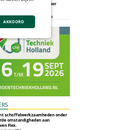
ontmoetingsplek voor
stedelijk groen
dinsdag 15 september 2026
t/m vrijdag 18 september 2026
AKKOORD
ERS
unt schoffelwerkzaamheden onder
rde omstandigheden aan
en Flex.