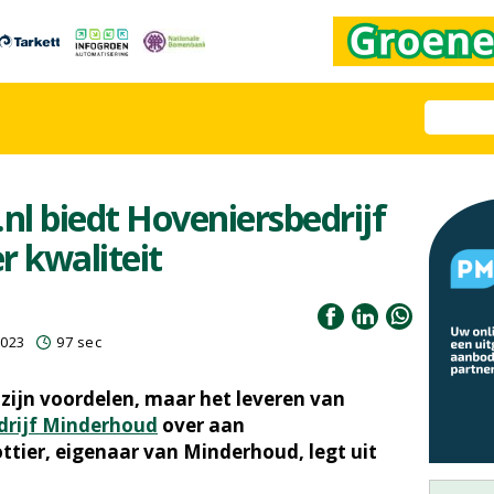
l biedt Hoveniersbedrijf
 kwaliteit
2023
97 sec
zijn voordelen, maar het leveren van
drijf Minderhoud
over aan
ttier, eigenaar van Minderhoud, legt uit