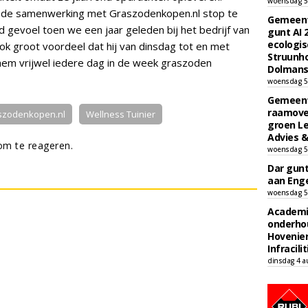
woensdag 5
m de samenwerking met Graszodenkopen.nl stop te
Gemeent
 gevoel toen we een jaar geleden bij het bedrijf van
gunt AI
ecologis
ook groot voordeel dat hij van dinsdag tot en met
Struunho
bij hem vrijwel iedere dag in de week graszoden
Dolmans 
woensdag 5
Gemeent
raamove
szodenkopen.nl
Wellness Tuinier
groen L
Advies &
m te reageren.
woensdag 5
Dar gun
aan Enge
woensdag 5
Academi
onderho
Hovenie
Infracilit
dinsdag 4 a