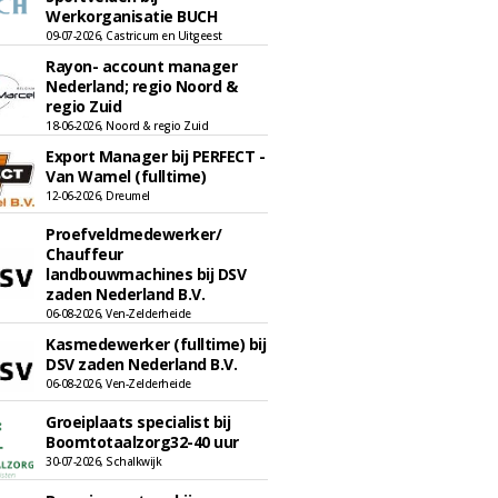
Werkorganisatie BUCH
09-07-2026, Castricum en Uitgeest
Rayon- account manager
Nederland; regio Noord &
regio Zuid
18-06-2026, Noord & regio Zuid
Export Manager bij PERFECT -
Van Wamel (fulltime)
12-06-2026, Dreumel
Proefveldmedewerker/
Chauffeur
landbouwmachines bij DSV
zaden Nederland B.V.
06-08-2026, Ven-Zelderheide
Kasmedewerker (fulltime) bij
DSV zaden Nederland B.V.
06-08-2026, Ven-Zelderheide
Groeiplaats specialist bij
Boomtotaalzorg32-40 uur
30-07-2026, Schalkwijk