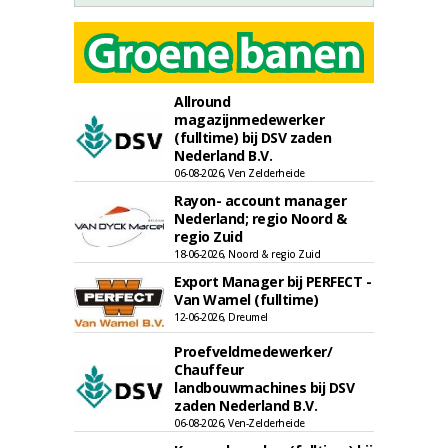
Allround
magazijnmedewerker
(fulltime) bij DSV zaden
Nederland B.V.
06-08-2026, Ven Zelderheide
Rayon- account manager
Nederland; regio Noord &
regio Zuid
18-06-2026, Noord & regio Zuid
Export Manager bij PERFECT -
Van Wamel (fulltime)
12-06-2026, Dreumel
Proefveldmedewerker/
Chauffeur
landbouwmachines bij DSV
zaden Nederland B.V.
06-08-2026, Ven-Zelderheide