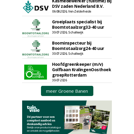
Kasmedewerker (fulltime) bij
DSV zaden Nederland B.V.
06-08-2026, Ven-Zelderheide
Groeiplaats specialist bij
Boomtotaalzorg32-40 uur
30-07-2026, Schalkwijk
Boominspecteur bij
Boomtotaalzorg24-40 uur
30-07-2026, Schalkwijk
Hoofdgreenkeeper (m/v)
Golfbaan KralingenOosthoek
groepRotterdam
30-07-2026
meer Groene Banen