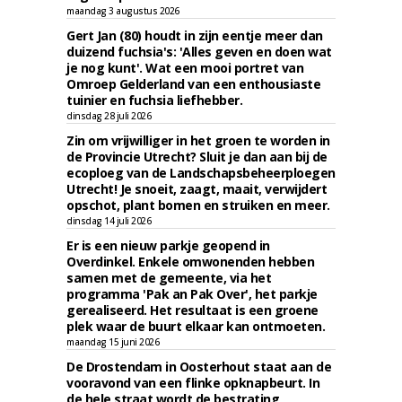
maandag 3 augustus 2026
Gert Jan (80) houdt in zijn eentje meer dan
duizend fuchsia's: 'Alles geven en doen wat
je nog kunt'. Wat een mooi portret van
Omroep Gelderland van een enthousiaste
tuinier en fuchsia liefhebber.
dinsdag 28 juli 2026
Zin om vrijwilliger in het groen te worden in
de Provincie Utrecht? Sluit je dan aan bij de
ecoploeg van de Landschapsbeheerploegen
Utrecht! Je snoeit, zaagt, maait, verwijdert
opschot, plant bomen en struiken en meer.
dinsdag 14 juli 2026
Er is een nieuw parkje geopend in
Overdinkel. Enkele omwonenden hebben
samen met de gemeente, via het
programma 'Pak an Pak Over', het parkje
gerealiseerd. Het resultaat is een groene
plek waar de buurt elkaar kan ontmoeten.
maandag 15 juni 2026
De Drostendam in Oosterhout staat aan de
vooravond van een flinke opknapbeurt. In
de hele straat wordt de bestrating