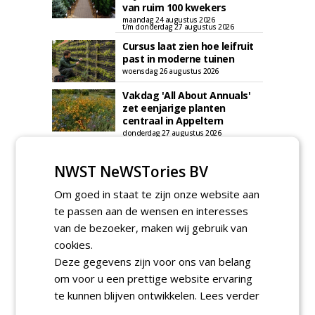
van ruim 100 kwekers
maandag 24 augustus 2026
t/m donderdag 27 augustus 2026
Cursus laat zien hoe leifruit
past in moderne tuinen
woensdag 26 augustus 2026
Vakdag 'All About Annuals'
zet eenjarige planten
centraal in Appeltern
donderdag 27 augustus 2026
GaLaBau 2026: internationale
ontmoetingsplek voor
NWST NeWSTories BV
stedelijk groen
dinsdag 15 september 2026
Om goed in staat te zijn onze website aan
t/m vrijdag 18 september 2026
te passen aan de wensen en interesses
van de bezoeker, maken wij gebruik van
cookies.
Deze gegevens zijn voor ons van belang
om voor u een prettige website ervaring
te kunnen blijven ontwikkelen.
Lees verder