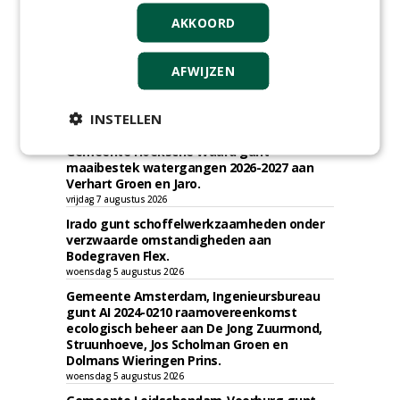
AKKOORD
AFWIJZEN
TENDERS
INSTELLEN
Gemeente Hoeksche Waard gunt
maaibestek watergangen 2026-2027 aan
Verhart Groen en Jaro.
vrijdag 7 augustus 2026
Irado gunt schoffelwerkzaamheden onder
verzwaarde omstandigheden aan
Bodegraven Flex.
woensdag 5 augustus 2026
Gemeente Amsterdam, Ingenieursbureau
gunt AI 2024-0210 raamovereenkomst
ecologisch beheer aan De Jong Zuurmond,
Struunhoeve, Jos Scholman Groen en
Dolmans Wieringen Prins.
woensdag 5 augustus 2026