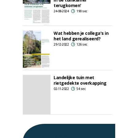
terugkomen'
24-08-2024
190 sec
Wat hebben je collega's in
het land gerealiseerd?
29-12-2022
126 sec
Landelijke tuin met
rietgedekte overkapping
02-11-2022
54 sec