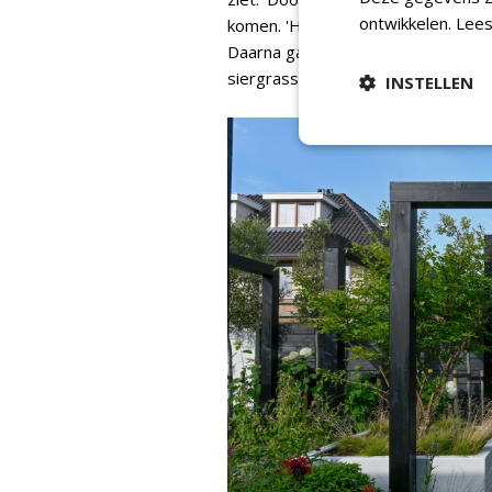
ontwikkelen.
Lees
komen. 'Het begint in het voorjaa
Daarna gaat de aandacht uit naar d
siergrassen in het oog. Zo biedt el
INSTELLEN