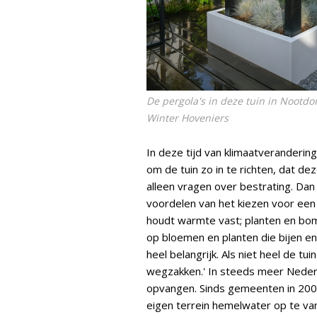
De pergola's in deze tuin in Nootdo
Winter Hoveniers
In deze tijd van klimaatveranderin
om de tuin zo in te richten, dat de
alleen vragen over bestrating. Dan 
voordelen van het kiezen voor een 
houdt warmte vast; planten en bome
op bloemen en planten die bijen en
heel belangrijk. Als niet heel de tu
wegzakken.' In steeds meer Nede
opvangen. Sinds gemeenten in 2009
eigen terrein hemelwater op te va