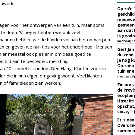
auwerk.
Op zo'n 
geschild
medewerk
ragen voor het ontwerpen van een tuin, maar soms
gemeent
aan dat
 te doen. 'Vroeger hebben we ook veel
is geado
aar nu hebben we de handen vol aan het ontwerpen
maandag 3 
ten en geven we hun tips voor het onderhoud.' Mensen
Gert Jan
n er meestal ook plezier in om deze goed te
duizend 
je nog k
 tijd aan te besteden, merkt hij.
Omroep 
 van 20 kilometer rondom Den Haag. Klanten zoeken
tuinier e
er die in hun eigen omgeving woont. Veel klanten
dinsdag 28 j
n of familieleden zien werken.
Zin om vr
de Provin
ecoploe
Utrecht!
opschot,
dinsdag 14 j
Er is ee
Overdin
samen m