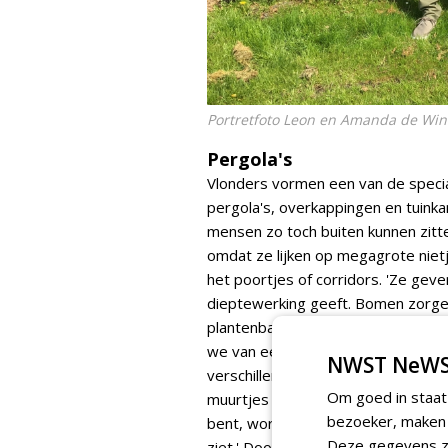
Portretfoto Leon en Amanda de Win
Pergola's
Vlonders vormen een van de specia
pergola's, overkappingen en tuinka
mensen zo toch buiten kunnen zitten
omdat ze lijken op megagrote ni
het poortjes of corridors. 'Ze gev
dieptewerking geeft. Bomen zorgen
plantenbakken. Deze muurtjes en 
we van een klant uit Nootdorp de v
NWST NeWS
verschillende hoekjes op te delen 
Om goed in staat
muurtjes en plantenbakken schep je
bezoeker, maken w
bent, worden je ogen naar de ande
Deze gegevens zi
ziet.' Door de seizoenen heen zie 