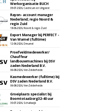
Werkorganisatie BUCH
09-07-2026, Castricum en Uitgeest
Rayon- account manager
Nederland; regio Noord &
regio Zuid
18-06-2026, Noord & regio Zuid
Export Manager bij PERFECT -
Van Wamel (fulltime)
12-06-2026, Dreumel
Proefveldmedewerker/
Chauffeur
landbouwmachines bij DSV
zaden Nederland B.V.
06-08-2026, Ven-Zelderheide
Kasmedewerker (fulltime) bij
DSV zaden Nederland B.V.
06-08-2026, Ven-Zelderheide
Groeiplaats specialist bij
Boomtotaalzorg32-40 uur
30-07-2026, Schalkwijk