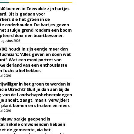
140 bomen in Zeewolde zijn hartjes
erd. Dit is gedaan voor
ers die het groen in de
e onderhouden. De hartjes geven
 het stukje grond rondom een boom
pteerd door een buurtbewoner.
augustus 2026
 (80) houdt in zijn eentje meer dan
fuchsia's: 'Alles geven en doen wat
unt'. Wat een mooi portret van
Gelderland van een enthousiaste
n fuchsia liefhebber.
uli 2026
ijwilliger in het groen te worden in
cie Utrecht? Sluit je dan aan bij de
g van de Landschapsbeheerploegen
 Je snoeit, zaagt, maait, verwijdert
 plant bomen en struiken en meer.
uli 2026
n nieuw parkje geopend in
kel. Enkele omwonenden hebben
et de gemeente, via het