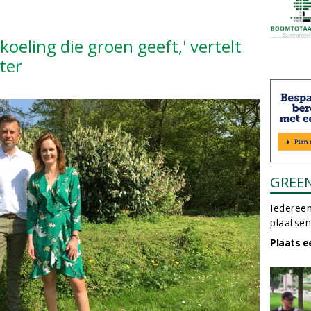
erkoeling die groen geeft,' vertelt
ter
GREE
Iedereen
plaatsen
Plaats e