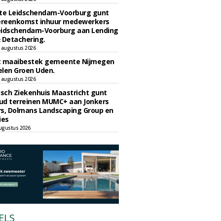
e Leidschendam-Voorburg gunt
reenkomst inhuur medewerkers
eidschendam-Voorburg aan Lending
 Detachering.
 augustus 2026
t maaibestek gemeente Nijmegen
len Groen Uden.
 augustus 2026
sch Ziekenhuis Maastricht gunt
ud terreinen MUMC+ aan Jonkers
rs, Dolmans Landscaping Group en
ies
ugustus 2026
ELS