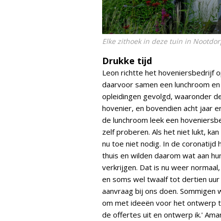
Elke zithoek in deze tuin in Nootd
Drukke tijd
Leon richtte het hoveniersbedrijf
daarvoor samen een lunchroom en
opleidingen gevolgd, waaronder d
hovenier, en bovendien acht jaar 
de lunchroom leek een hoveniersbedr
zelf proberen. Als het niet lukt, kan
nu toe niet nodig. In de coronatij
thuis en wilden daarom wat aan hun
verkrijgen. Dat is nu weer normaal, 
en soms wel twaalf tot dertien uur 
aanvraag bij ons doen. Sommigen we
om met ideeën voor het ontwerp te
de offertes uit en ontwerp ik.' Am