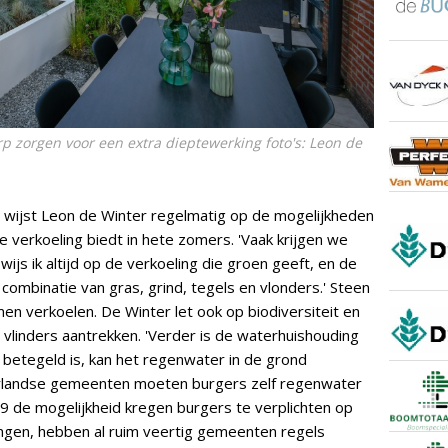
rp zorgen voor een extra dieptewerking foto's: Leon de
g wijst Leon de Winter regelmatig op de mogelijkheden
ze verkoeling biedt in hete zomers. 'Vaak krijgen we
wijs ik altijd op de verkoeling die groen geeft, en de
combinatie van gras, grind, tegels en vlonders.' Steen
n verkoelen. De Winter let ook op biodiversiteit en
 vlinders aantrekken. 'Verder is de waterhuishouding
in betegeld is, kan het regenwater in de grond
rlandse gemeenten moeten burgers zelf regenwater
 de mogelijkheid kregen burgers te verplichten op
ngen, hebben al ruim veertig gemeenten regels