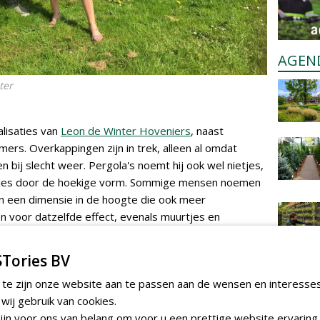
AGEN
ter
lisaties van
Leon de Winter Hoveniers
, naast
mers. Overkappingen zijn in trek, alleen al omdat
 bij slecht weer. Pergola's noemt hij ook wel nietjes,
etjes door de hoekige vorm. Sommige mensen noemen
en een dimensie in de hoogte die ook meer
 voor datzelfde effect, evenals muurtjes en
plantenbakken komen bij
Adezz
vandaan. Laatst kregen
raag om een tuin van ruim 250 vierkante meter in
Tories BV
met diverse mogelijkheden om te zitten. Met die
 te zijn onze website aan te passen aan de wensen en interesse
 die verschillende zithoeken. Als je op de ene plek
ij gebruik van cookies.
re zithoek getrokken zodat je steeds wat anders
jn voor ons van belang om voor u een prettige website ervaring 
je ook steeds andere bomen en planten tot bloei