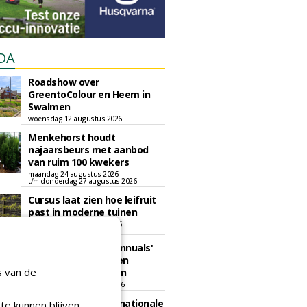
DA
Roadshow over
GreentoColour en Heem in
Swalmen
woensdag 12 augustus 2026
Menkehorst houdt
najaarsbeurs met aanbod
van ruim 100 kwekers
maandag 24 augustus 2026
t/m donderdag 27 augustus 2026
Cursus laat zien hoe leifruit
past in moderne tuinen
woensdag 26 augustus 2026
Vakdag 'All About Annuals'
zet eenjarige planten
s van de
centraal in Appeltern
donderdag 27 augustus 2026
GaLaBau 2026: internationale
te kunnen blijven