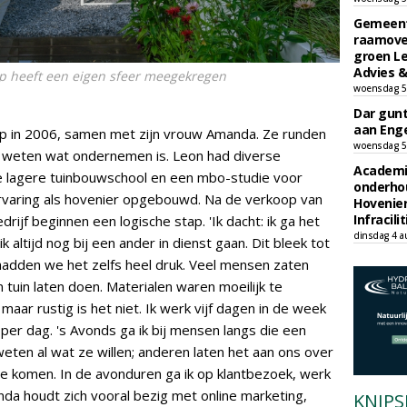
Gemeent
raamove
groen L
Advies &
orp heeft een eigen sfeer meegekregen
woensdag 5
Dar gun
aan Enge
 op in 2006, samen met zijn vrouw Amanda. Ze runden
woensdag 5
 weten wat ondernemen is. Leon had diverse
Academi
e lagere tuinbouwschool en een mbo-studie voor
onderho
ervaring als hovenier opgebouwd. Na de verkoop van
Hovenie
Infracilit
ijf beginnen een logische stap. 'Ik dacht: ik ga het
dinsdag 4 a
 ik altijd nog bij een ander in dienst gaan. Dit bleek tot
d hadden we het zelfs heel druk. Veel mensen zaten
 tuin laten doen. Materialen waren moeilijk te
maar rustig is het niet. Ik werk vijf dagen in de week
per dag. 's Avonds ga ik bij mensen langs die een
ten al wat ze willen; anderen laten het aan ons over
 komen. In de avonduren ga ik op klantbezoek, werk
anda houdt zich vooral bezig met online marketing,
KNIPS