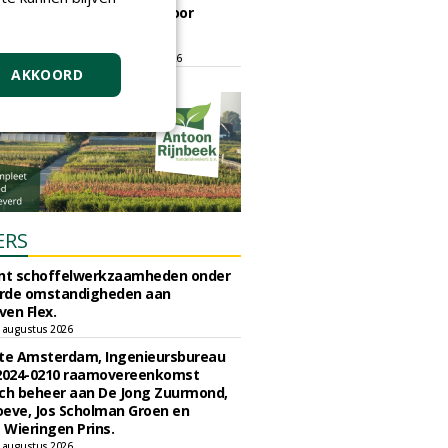
ontmoetingsplek voor
stedelijk groen
dinsdag 15 september 2026
t/m vrijdag 18 september 2026
AKKOORD
ERS
unt schoffelwerkzaamheden onder
rde omstandigheden aan
en Flex.
 augustus 2026
e Amsterdam, Ingenieursbureau
 2024-0210 raamovereenkomst
ch beheer aan De Jong Zuurmond,
eve, Jos Scholman Groen en
Wieringen Prins.
 augustus 2026