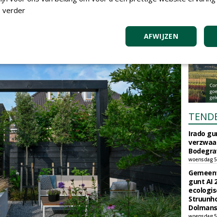
 verder
r met onder andere de krentenboom en magnolia.
e kardinaalsmuts. In de herfst en winter springen de
k seizoen wat.'
AFWIJZEN
TEND
Irado g
verzwaa
Bodegrav
woensdag 5
Gemeent
gunt AI
ecologis
Struunho
Dolmans 
woensdag 5