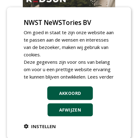
NWST NeWSTories BV
Om goed in staat te zijn onze website aan
GREEN OUTLET
te passen aan de wensen en interesses
van de bezoeker, maken wij gebruik van
Iedereen kan gratis kleine advertenties
cookies.
plaatsen via zijn eigen account.
Deze gegevens zijn voor ons van belang
Plaats een gratis advertentie
om voor u een prettige website ervaring
te kunnen blijven ontwikkelen.
Lees verder
AKKOORD
AFWIJZEN
AGENDA
INSTELLEN
Roadshow over
GreentoColour en Heem in