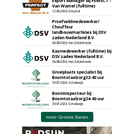
Export Manager bij PERFECT -
Van Wamel (fulltime)
12-06-2026, Dreumel
Proefveldmedewerker/
Chauffeur
landbouwmachines bij DSV
zaden Nederland B.V.
06-08-2026, Ven-Zelderheide
Kasmedewerker (fulltime) bij
DSV zaden Nederland B.V.
06-08-2026, Ven-Zelderheide
Groeiplaats specialist bij
Boomtotaalzorg32-40 uur
30-07-2026, Schalkwijk
Boominspecteur bij
Boomtotaalzorg24-40 uur
30-07-2026, Schalkwijk
meer Groene Banen