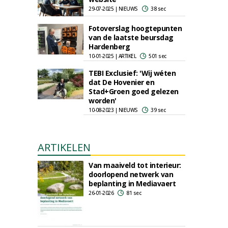
29-07-2025 | NIEUWS
38 sec
Fotoverslag hoogtepunten
van de laatste beursdag
Hardenberg
10-01-2025 | ARTIKEL
501 sec
TEBI Exclusief: 'Wij wéten
dat De Hovenier en
Stad+Groen goed gelezen
worden'
10-08-2023 | NIEUWS
39 sec
ARTIKELEN
Van maaiveld tot interieur:
doorlopend netwerk van
beplanting in Mediavaert
26-01-2026
81 sec