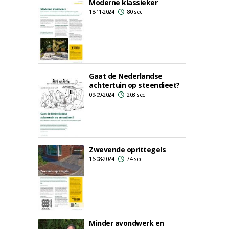
Moderne klassieker
18-11-2024
80 sec
Gaat de Nederlandse
achtertuin op steendieet?
09-09-2024
203 sec
Zwevende oprittegels
16-08-2024
74 sec
Minder avondwerk en