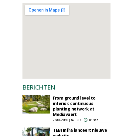
BERICHTEN
From ground level to
interior: continuous
planting network at
Mediavaert
28-01-2026 | ARTICLE
85 sec
TEBI Infra lanceert nieuwe
website