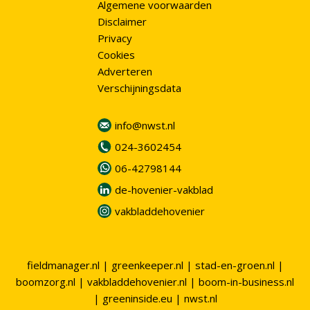
Algemene voorwaarden
Disclaimer
Privacy
Cookies
Adverteren
Verschijningsdata
info@nwst.nl
024-3602454
06-42798144
de-hovenier-vakblad
vakbladdehovenier
fieldmanager.nl
|
greenkeeper.nl
|
stad-en-groen.nl
|
boomzorg.nl
|
vakbladdehovenier.nl
|
boom-in-business.nl
|
greeninside.eu
|
nwst.nl