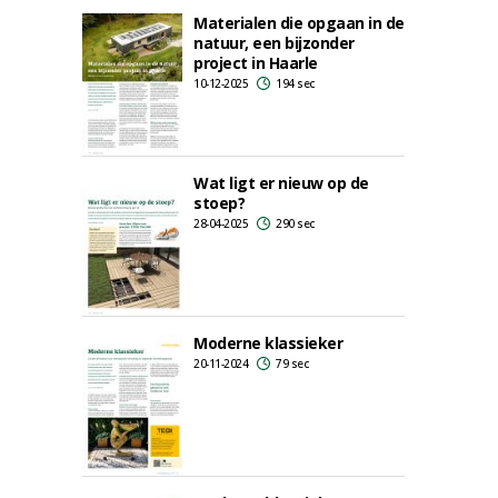
Materialen die opgaan in de
natuur, een bijzonder
project in Haarle
10-12-2025
194 sec
Wat ligt er nieuw op de
stoep?
28-04-2025
290 sec
Moderne klassieker
20-11-2024
79 sec