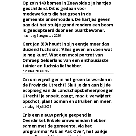
Op zo'n 140 bomen in Zeewolde zijn hartjes
geschilderd. Dit is gedaan voor
medewerkers die het groen in de
gemeente onderhouden. De hartjes geven
aan dat het stukje grond rondom een boom
is geadopteerd door een buurtbewoner.
maandag 3 augustus 2026
Gert Jan (80) houdt in zijn eentje meer dan
duizend fuchsia's: 'Alles geven en doen wat
je nog kunt'. Wat een mooi portret van
Omroep Gelderland van een enthousiaste
tuinier en fuchsia liefhebber.
dinsdag 28 juli 2026
Zin om vrijwilliger in het groen te worden in
de Provincie Utrecht? Sluit je dan aan bij de
ecoploeg van de Landschapsbeheerploegen
Utrecht! Je snoeit, zaagt, maait, verwijdert
opschot, plant bomen en struiken en meer.
dinsdag 14 juli 2026
Er is een nieuw parkje geopend in
Overdinkel. Enkele omwonenden hebben
samen met de gemeente, via het
programma 'Pak an Pak Over', het parkje