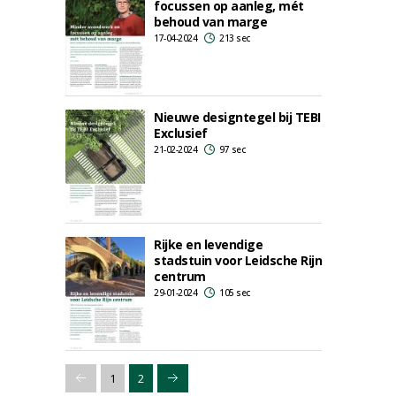
focussen op aanleg, mét
behoud van marge
17-04-2024
213 sec
Nieuwe designtegel bij TEBI
Exclusief
21-02-2024
97 sec
Rijke en levendige
stadstuin voor Leidsche Rijn
centrum
29-01-2024
105 sec
1
2