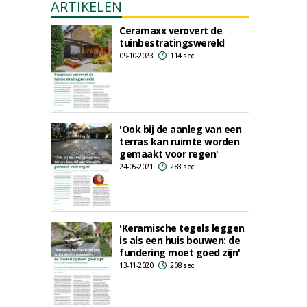
ARTIKELEN
Ceramaxx verovert de
tuinbestratingswereld
09-10-2023
114 sec
'Ook bij de aanleg van een
terras kan ruimte worden
gemaakt voor regen'
24-05-2021
283 sec
'Keramische tegels leggen
is als een huis bouwen: de
fundering moet goed zijn'
13-11-2020
208 sec