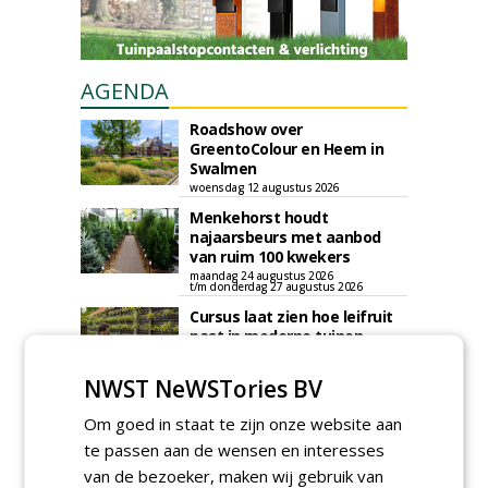
AGENDA
Roadshow over
GreentoColour en Heem in
Swalmen
woensdag 12 augustus 2026
Menkehorst houdt
najaarsbeurs met aanbod
van ruim 100 kwekers
maandag 24 augustus 2026
t/m donderdag 27 augustus 2026
Cursus laat zien hoe leifruit
past in moderne tuinen
woensdag 26 augustus 2026
NWST NeWSTories BV
Vakdag 'All About Annuals'
zet eenjarige planten
Om goed in staat te zijn onze website aan
centraal in Appeltern
te passen aan de wensen en interesses
donderdag 27 augustus 2026
van de bezoeker, maken wij gebruik van
GaLaBau 2026: internationale