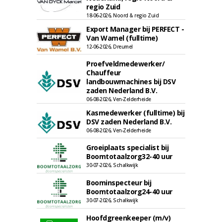
regio Zuid
18-06-2026, Noord & regio Zuid
Export Manager bij PERFECT -
Van Wamel (fulltime)
12-06-2026, Dreumel
Proefveldmedewerker/
Chauffeur
landbouwmachines bij DSV
zaden Nederland B.V.
06-08-2026, Ven-Zelderheide
Kasmedewerker (fulltime) bij
DSV zaden Nederland B.V.
06-08-2026, Ven-Zelderheide
Groeiplaats specialist bij
Boomtotaalzorg32-40 uur
30-07-2026, Schalkwijk
Boominspecteur bij
Boomtotaalzorg24-40 uur
30-07-2026, Schalkwijk
Hoofdgreenkeeper (m/v)