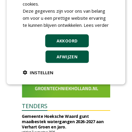
cookies.
ontmoetingsplek voor
stedelijk groen
Deze gegevens zijn voor ons van belang
dinsdag 15 september 2026
om voor u een prettige website ervaring
t/m vrijdag 18 september 2026
te kunnen blijven ontwikkelen.
Lees verder
AKKOORD
AFWIJZEN
INSTELLEN
TENDERS
Gemeente Hoeksche Waard gunt
maaibestek watergangen 2026-2027 aan
Verhart Groen en Jaro.