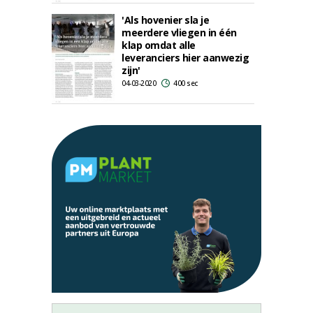
'Als hovenier sla je
meerdere vliegen in één
klap omdat alle
leveranciers hier aanwezig
zijn'
04-03-2020
400 sec