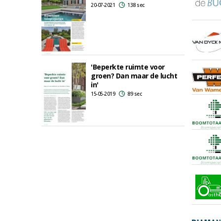
20-07-2021
138 sec
'Beperkte ruimte voor
groen? Dan maar de lucht
in'
15-05-2019
89 sec