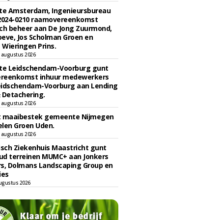
e Amsterdam, Ingenieursbureau
 2024-0210 raamovereenkomst
ch beheer aan De Jong Zuurmond,
eve, Jos Scholman Groen en
Wieringen Prins.
 augustus 2026
e Leidschendam-Voorburg gunt
reenkomst inhuur medewerkers
eidschendam-Voorburg aan Lending
 Detachering.
 augustus 2026
t maaibestek gemeente Nijmegen
len Groen Uden.
 augustus 2026
sch Ziekenhuis Maastricht gunt
ud terreinen MUMC+ aan Jonkers
rs, Dolmans Landscaping Group en
ies
ugustus 2026