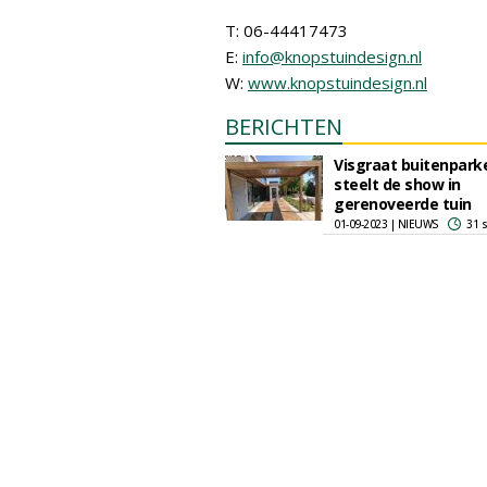
T: 06-44417473
E:
info@knopstuindesign.nl
W:
www.knopstuindesign.nl
BERICHTEN
Visgraat buitenpark
steelt de show in
gerenoveerde tuin
01-09-2023 | NIEUWS
31 