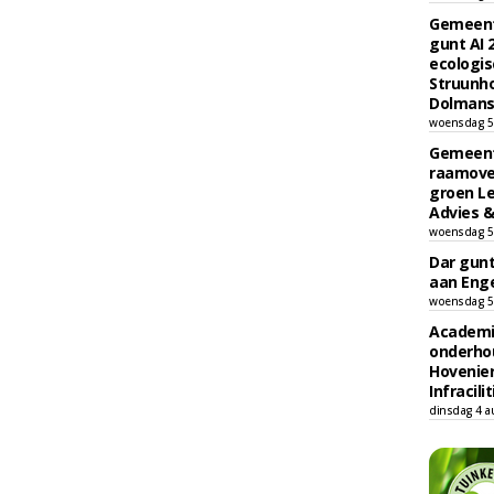
Gemeent
gunt AI
ecologis
Struunho
Dolmans 
woensdag 5
Gemeent
raamove
groen L
Advies &
woensdag 5
Dar gun
aan Enge
woensdag 5
Academi
onderho
Hovenie
Infracilit
dinsdag 4 a