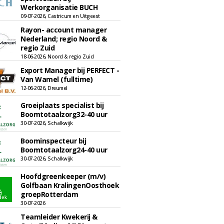
Werkorganisatie BUCH
09-07-2026, Castricum en Uitgeest
Rayon- account manager
Nederland; regio Noord &
regio Zuid
18-06-2026, Noord & regio Zuid
Export Manager bij PERFECT -
Van Wamel (fulltime)
12-06-2026, Dreumel
Groeiplaats specialist bij
Boomtotaalzorg32-40 uur
30-07-2026, Schalkwijk
Boominspecteur bij
Boomtotaalzorg24-40 uur
30-07-2026, Schalkwijk
Hoofdgreenkeeper (m/v)
Golfbaan KralingenOosthoek
groepRotterdam
30-07-2026
Teamleider Kwekerij &