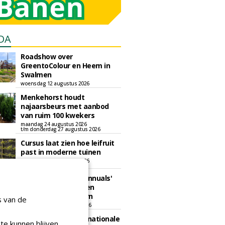
DA
Roadshow over
GreentoColour en Heem in
Swalmen
woensdag 12 augustus 2026
Menkehorst houdt
najaarsbeurs met aanbod
van ruim 100 kwekers
maandag 24 augustus 2026
t/m donderdag 27 augustus 2026
Cursus laat zien hoe leifruit
past in moderne tuinen
woensdag 26 augustus 2026
Vakdag 'All About Annuals'
zet eenjarige planten
centraal in Appeltern
s van de
donderdag 27 augustus 2026
GaLaBau 2026: internationale
te kunnen blijven