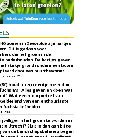
ELS
140 bomen in Zeewolde zijn hartjes
erd. Dit is gedaan voor
ers die het groen in de
e onderhouden. De hartjes geven
 het stukje grond rondom een boom
pteerd door een buurtbewoner.
augustus 2026
 (80) houdt in zijn eentje meer dan
fuchsia's: 'Alles geven en doen wat
unt'. Wat een mooi portret van
Gelderland van een enthousiaste
n fuchsia liefhebber.
uli 2026
ijwilliger in het groen te worden in
cie Utrecht? Sluit je dan aan bij de
g van de Landschapsbeheerploegen
 Je snoeit, zaagt, maait, verwijdert