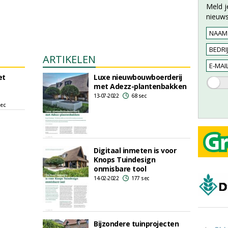
Meld j
nieuws
ARTIKELEN
et
Luxe nieuwbouwboerderij
met Adezz-plantenbakken
13-07-2022
68 sec
sec
Digitaal inmeten is voor
Knops Tuindesign
onmisbare tool
14-02-2022
177 sec
Bijzondere tuinprojecten