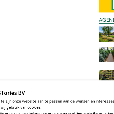
AGEN
Tories BV
 te zijn onze website aan te passen aan de wensen en interesse
ij gebruik van cookies.
jn voor ons van belang om voor u een prettige website ervaring 