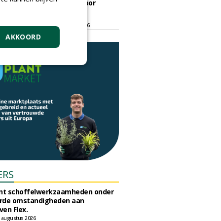
ontmoetingsplek voor
stedelijk groen
dinsdag 15 september 2026
t/m vrijdag 18 september 2026
AKKOORD
ERS
unt schoffelwerkzaamheden onder
rde omstandigheden aan
en Flex.
 augustus 2026