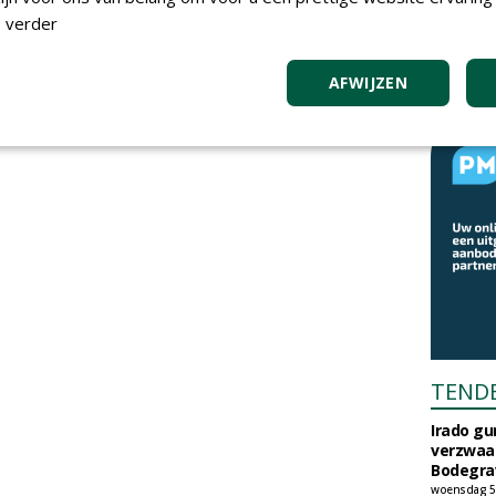
 verder
AFWIJZEN
TEND
Irado g
verzwaa
Bodegrav
woensdag 5