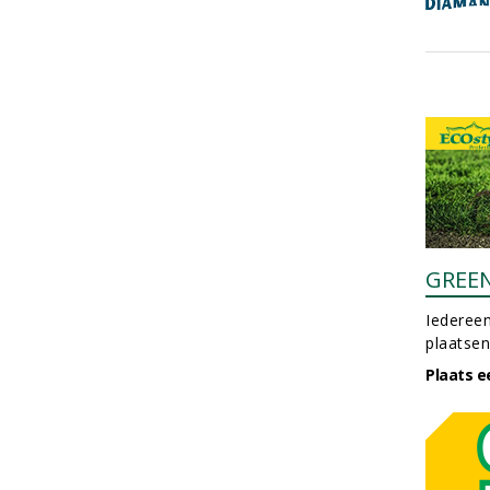
GREE
Iedereen
plaatsen
Plaats e