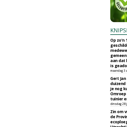
KNIPS
Op zo'n 
geschild
medewerk
gemeent
aan dat
is geado
maandag 3 
Gert Jan
duizend 
je nog k
Omroep 
tuinier e
dinsdag 28 j
Zin om vr
de Provin
ecoploe
Utrecht!