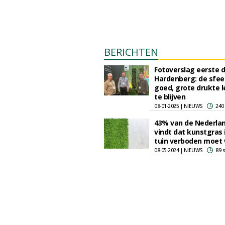
BERICHTEN
Fotoverslag eerste 
Hardenberg: de sfeer
goed, grote drukte l
te blijven
08-01-2025 | NIEUWS
240
43% van de Nederla
vindt dat kunstgras 
tuin verboden moet
08-05-2024 | NIEUWS
89 