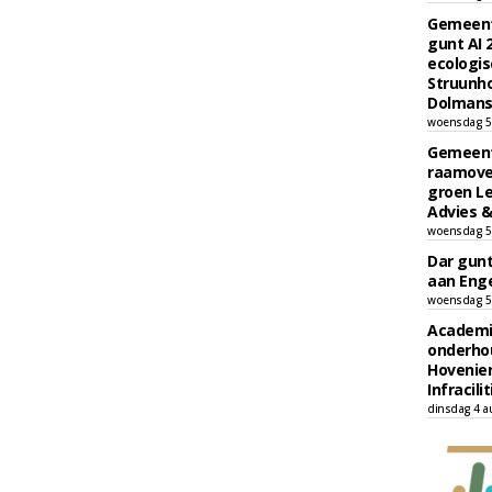
Gemeent
gunt AI
ecologis
Struunho
Dolmans 
woensdag 5
Gemeent
raamove
groen L
Advies &
woensdag 5
Dar gun
aan Enge
woensdag 5
Academi
onderho
Hovenie
Infracilit
dinsdag 4 a