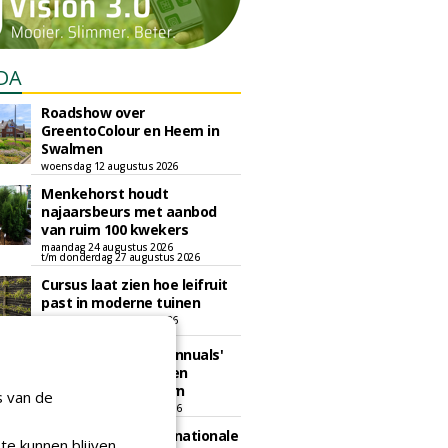
DA
Roadshow over
GreentoColour en Heem in
Swalmen
woensdag 12 augustus 2026
Menkehorst houdt
najaarsbeurs met aanbod
van ruim 100 kwekers
maandag 24 augustus 2026
t/m donderdag 27 augustus 2026
Cursus laat zien hoe leifruit
past in moderne tuinen
woensdag 26 augustus 2026
Vakdag 'All About Annuals'
zet eenjarige planten
centraal in Appeltern
s van de
donderdag 27 augustus 2026
GaLaBau 2026: internationale
te kunnen blijven