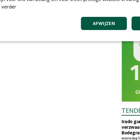
 verder
AFWIJZEN
TEND
Irado g
verzwaa
Bodegrav
woensdag 5