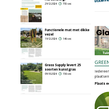
29-12-2024
755 sec
Functionele mat met dikke
vezel
19-12-2024
146 sec
GREE
Grass Supply levert 25
soorten kunstgras
Iedereen
09-10-2024
156 sec
plaatsen
Plaats e