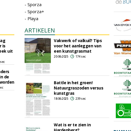
- Sporza
- Sporza+
- Playa
ARTIKELEN
dag
Vakwerk of valkuil? Tips
 is
voor het aanleggen van
eek uit
een kunstgrasmat
20-06-2025
174 sec
 sec
nders
in de
 worden
Battle in het groen!
Natuurgraszoden versus
sec
kunstgras
18-06-2025
239 sec
Wat is er te zien in
Hardenberg?