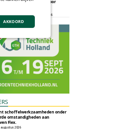
ontmoetingsplek voor
stedelijk groen
dinsdag 15 september 2026
t/m vrijdag 18 september 2026
AKKOORD
ERS
unt schoffelwerkzaamheden onder
rde omstandigheden aan
en Flex.
 augustus 2026