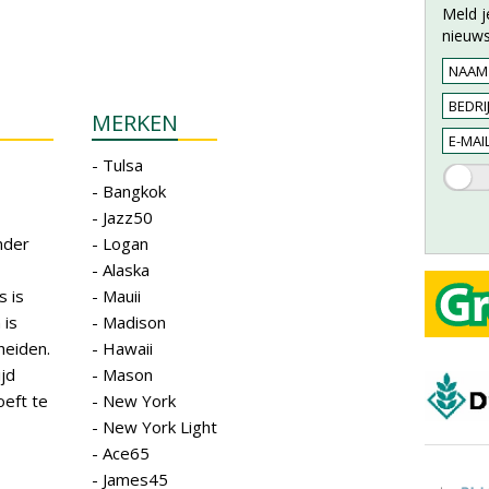
Meld j
nieuws
MERKEN
- Tulsa
- Bangkok
- Jazz50
nder
- Logan
- Alaska
s is
- Mauii
 is
- Madison
heiden.
- Hawaii
ijd
- Mason
oeft te
- New York
- New York Light
- Ace65
- James45