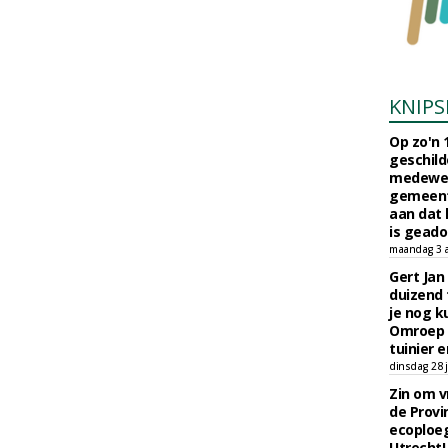
KNIPS
Op zo'n 
geschild
medewerk
gemeent
aan dat
is geado
maandag 3 
Gert Jan
duizend 
je nog k
Omroep 
tuinier e
dinsdag 28 j
Zin om vr
de Provin
ecoploe
Utrecht!