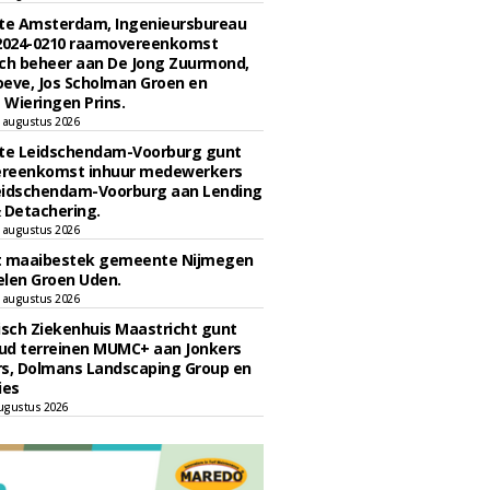
e Amsterdam, Ingenieursbureau
 2024-0210 raamovereenkomst
ch beheer aan De Jong Zuurmond,
eve, Jos Scholman Groen en
Wieringen Prins.
 augustus 2026
e Leidschendam-Voorburg gunt
reenkomst inhuur medewerkers
eidschendam-Voorburg aan Lending
 Detachering.
 augustus 2026
t maaibestek gemeente Nijmegen
len Groen Uden.
 augustus 2026
sch Ziekenhuis Maastricht gunt
ud terreinen MUMC+ aan Jonkers
rs, Dolmans Landscaping Group en
ies
ugustus 2026