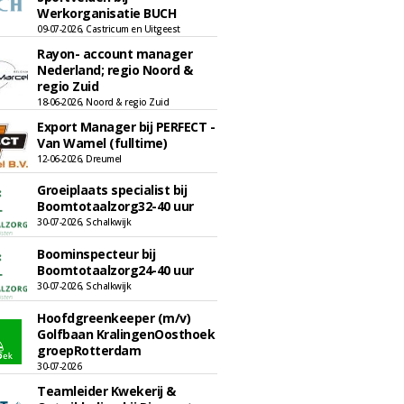
Werkorganisatie BUCH
09-07-2026, Castricum en Uitgeest
Rayon- account manager
Nederland; regio Noord &
regio Zuid
18-06-2026, Noord & regio Zuid
Export Manager bij PERFECT -
Van Wamel (fulltime)
12-06-2026, Dreumel
Groeiplaats specialist bij
Boomtotaalzorg32-40 uur
30-07-2026, Schalkwijk
Boominspecteur bij
Boomtotaalzorg24-40 uur
30-07-2026, Schalkwijk
Hoofdgreenkeeper (m/v)
Golfbaan KralingenOosthoek
groepRotterdam
30-07-2026
Teamleider Kwekerij &