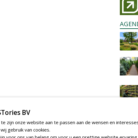
AGEN
Tories BV
 te zijn onze website aan te passen aan de wensen en interesse
ij gebruik van cookies.
jn voor ons van belang om voor u een prettige website ervaring 