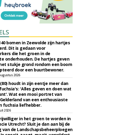
ELS
140 bomen in Zeewolde zijn hartjes
erd. Dit is gedaan voor
ers die het groen in de
e onderhouden. De hartjes geven
 het stukje grond rondom een boom
pteerd door een buurtbewoner.
augustus 2026
 (80) houdt in zijn eentje meer dan
fuchsia's: 'Alles geven en doen wat
unt'. Wat een mooi portret van
Gelderland van een enthousiaste
n fuchsia liefhebber.
uli 2026
ijwilliger in het groen te worden in
cie Utrecht? Sluit je dan aan bij de
g van de Landschapsbeheerploegen
 Je snoeit, zaagt, maait, verwijdert