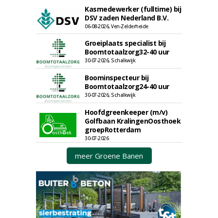
Kasmedewerker (fulltime) bij
DSV zaden Nederland B.V.
06-08-2026, Ven-Zelderheide
Groeiplaats specialist bij
Boomtotaalzorg32-40 uur
30-07-2026, Schalkwijk
Boominspecteur bij
Boomtotaalzorg24-40 uur
30-07-2026, Schalkwijk
Hoofdgreenkeeper (m/v)
Golfbaan KralingenOosthoek
groepRotterdam
30-07-2026
meer Groene Banen