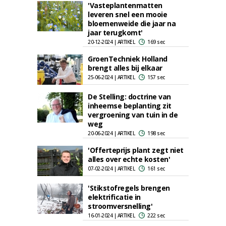
'Vasteplantenmatten
leveren snel een mooie
bloemenweide die jaar na
jaar terugkomt'
20-12-2024 | ARTIKEL
169 sec
GroenTechniek Holland
brengt alles bij elkaar
25-06-2024 | ARTIKEL
157 sec
De Stelling: doctrine van
inheemse beplanting zit
vergroening van tuin in de
weg
20-06-2024 | ARTIKEL
198 sec
'Offerteprijs plant zegt niet
alles over echte kosten'
07-02-2024 | ARTIKEL
161 sec
'Stikstofregels brengen
elektrificatie in
stroomversnelling'
16-01-2024 | ARTIKEL
222 sec