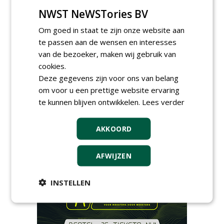
najaarsbeurs met aanbod
NWST NeWSTories BV
van ruim 100 kwekers
maandag 24 augustus 2026
t/m donderdag 27 augustus 2026
Om goed in staat te zijn onze website aan
Cursus laat zien hoe leifruit
te passen aan de wensen en interesses
past in moderne tuinen
van de bezoeker, maken wij gebruik van
woensdag 26 augustus 2026
cookies.
Vakdag 'All About Annuals'
Deze gegevens zijn voor ons van belang
zet eenjarige planten
om voor u een prettige website ervaring
centraal in Appeltern
te kunnen blijven ontwikkelen.
Lees verder
donderdag 27 augustus 2026
GaLaBau 2026: internationale
ontmoetingsplek voor
AKKOORD
stedelijk groen
dinsdag 15 september 2026
t/m vrijdag 18 september 2026
AFWIJZEN
INSTELLEN