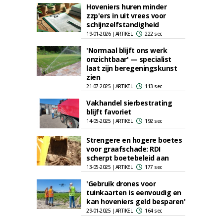
Hoveniers huren minder
zzp'ers in uit vrees voor
schijnzelfstandigheid
19-01-2026 | ARTIKEL
222 sec
'Normaal blijft ons werk
onzichtbaar' — specialist
laat zijn beregeningskunst
zien
21-07-2025 | ARTIKEL
113 sec
Vakhandel sierbestrating
blijft favoriet
14-05-2025 | ARTIKEL
192 sec
Strengere en hogere boetes
voor graafschade: RDI
scherpt boetebeleid aan
13-05-2025 | ARTIKEL
177 sec
'Gebruik drones voor
tuinkaarten is eenvoudig en
kan hoveniers geld besparen'
29-01-2025 | ARTIKEL
164 sec