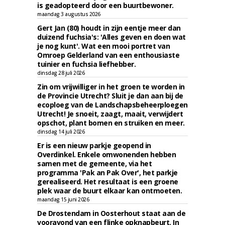
is geadopteerd door een buurtbewoner.
maandag 3 augustus 2026
Gert Jan (80) houdt in zijn eentje meer dan
duizend fuchsia's: 'Alles geven en doen wat
je nog kunt'. Wat een mooi portret van
Omroep Gelderland van een enthousiaste
tuinier en fuchsia liefhebber.
dinsdag 28 juli 2026
Zin om vrijwilliger in het groen te worden in
de Provincie Utrecht? Sluit je dan aan bij de
ecoploeg van de Landschapsbeheerploegen
Utrecht! Je snoeit, zaagt, maait, verwijdert
opschot, plant bomen en struiken en meer.
dinsdag 14 juli 2026
Er is een nieuw parkje geopend in
Overdinkel. Enkele omwonenden hebben
samen met de gemeente, via het
programma 'Pak an Pak Over', het parkje
gerealiseerd. Het resultaat is een groene
plek waar de buurt elkaar kan ontmoeten.
maandag 15 juni 2026
De Drostendam in Oosterhout staat aan de
vooravond van een flinke opknapbeurt. In