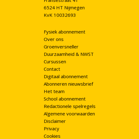
Fransestraat 41
6524 HT Nijmegen
KvK 10032693
Fysiek abonnement
Over ons
Groenversneller
Duurzaamheid & NWST
Cursussen
Contact
Digitaal abonnement
Abonneren nieuwsbrief
Het team
School abonnement
Redactionele spelregels
Algemene voorwaarden
Disclaimer
Privacy
Cookies