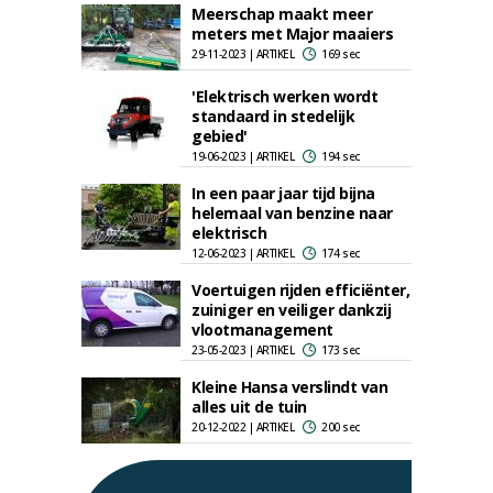
Meerschap maakt meer
meters met Major maaiers
29-11-2023 | ARTIKEL
169 sec
'Elektrisch werken wordt
standaard in stedelijk
gebied'
19-06-2023 | ARTIKEL
194 sec
In een paar jaar tijd bijna
helemaal van benzine naar
elektrisch
12-06-2023 | ARTIKEL
174 sec
Voertuigen rijden efficiënter,
zuiniger en veiliger dankzij
vlootmanagement
23-05-2023 | ARTIKEL
173 sec
Kleine Hansa verslindt van
alles uit de tuin
20-12-2022 | ARTIKEL
200 sec