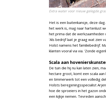
Extra water voor nieuw gelegde gr
Het is een buitenkansje, deze dag.
het werk is, mag naar hartenlust 
het prima dat de werkzaamheden v
'Als bedrijf laat je graag wat zien 
Holst namens het familiebedrijf. M
klanten vooral via via. 'Zonde eigen
Scala aan hovenierskunste
De tuin die hij nu kan laten zien, 
hectare groot, komt een scala aan 
en timmerwerk tot een volledig d
Holsts beregeningsspecialist Arjen L
hoe de sproeiers in het gazon on
een kijkje nemen. Tevreden aanscho