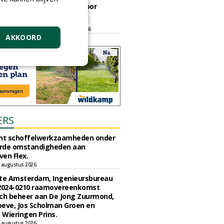
ontmoetingsplek voor
stedelijk groen
dinsdag 15 september 2026
t/m vrijdag 18 september 2026
AKKOORD
ERS
unt schoffelwerkzaamheden onder
rde omstandigheden aan
en Flex.
 augustus 2026
e Amsterdam, Ingenieursbureau
 2024-0210 raamovereenkomst
ch beheer aan De Jong Zuurmond,
eve, Jos Scholman Groen en
Wieringen Prins.
 augustus 2026