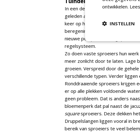
Tuindekkend
ontwikkelen.
Lees
In een deel van de bezochte Wasse
geleden al beregening aangelegd.
keer op het programma staan, zoal
INSTELLEN
beregening nu uitgebreid tot een v
nieuwe pompinstallatie geplaatst,
regelsysteem.
Zo doen vaste sproeiers hun werk 
meer zonlicht door te laten. Lage 
groeien. Verspreid door de gehele t
verschillende typen. Verder ligge
Ronddraaiende sproeiers krijgen ee
er op alle plekken voldoende water 
geen probleem. Dat is anders naast
bloemenperk dat pal naast de jacu
square
sproeiers. Deze dekken het
Druppelslangen liggen vooral in br
bereik van sproeiers te veel bele