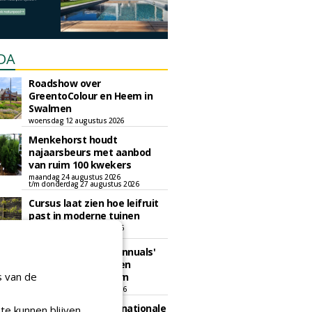
DA
Roadshow over
GreentoColour en Heem in
Swalmen
woensdag 12 augustus 2026
Menkehorst houdt
najaarsbeurs met aanbod
van ruim 100 kwekers
maandag 24 augustus 2026
t/m donderdag 27 augustus 2026
Cursus laat zien hoe leifruit
past in moderne tuinen
woensdag 26 augustus 2026
Vakdag 'All About Annuals'
zet eenjarige planten
s van de
centraal in Appeltern
donderdag 27 augustus 2026
GaLaBau 2026: internationale
te kunnen blijven