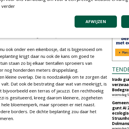
 verder
naarse tuin heeft G. van der Holst een paar jaar
 In combinatie met andere werkzaamheden die deze
s de aanleg van beplanting en bestrating, wordt de
AFWIJZEN
olledig tuindekkend systeem. Hiervoor is ook een
 en er kwam een uitgekiend op afstand bedienbaar
nu ook onder een eikenbosje, dat is bijgesnoeid om
beplanting krijgt daar nu ook de kans om goed te
uin staan zo bij elkaar tientallen sproeiers van
TEND
n er nog honderden meters druppelslang.
n kleine overlap. Die is noodzakelijk om te zorgen dat
Irado g
valt. Dat ook de bestrating daar wat van meekrijgt, is
verzwaa
Bodegrav
 bijvoorbeeld een terras of jacuzzi. Een rechthoekig
woensdag 5
zzi is gesitueerd, kreeg daarom kleinere, zogeheten
Gemeent
 hele bloemenperk, maar sproeien er niet naast.
gunt AI
edere borders. De dichte beplanting zou daar het
ecologis
mmeren.
Struunho
Dolmans 
woensdag 5