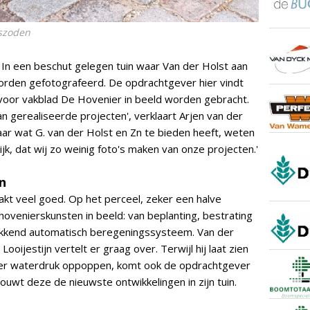
aszoden
 In een beschut gelegen tuin waar Van der Holst aan
worden gefotografeerd. De opdrachtgever hier vindt
oor vakblad De Hovenier in beeld worden gebracht.
van gerealiseerde projecten', verklaart Arjen van der
aar wat G. van der Holst en Zn te bieden heeft, weten
lijk, dat wij zo weinig foto's maken van onze projecten.'
n
maakt veel goed. Op het perceel, zeker een halve
hovenierskunsten in beeld: van beplanting, bestrating
ekkend automatisch beregeningssysteem. Van der
ooijestijn vertelt er graag over. Terwijl hij laat zien
der waterdruk oppoppen, komt ook de opdrachtgever
uwt deze de nieuwste ontwikkelingen in zijn tuin.