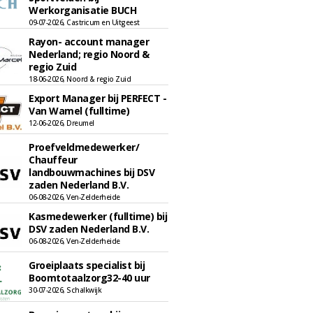
Werkorganisatie BUCH
09-07-2026, Castricum en Uitgeest
Rayon- account manager
Nederland; regio Noord &
regio Zuid
18-06-2026, Noord & regio Zuid
Export Manager bij PERFECT -
Van Wamel (fulltime)
12-06-2026, Dreumel
Proefveldmedewerker/
Chauffeur
landbouwmachines bij DSV
zaden Nederland B.V.
06-08-2026, Ven-Zelderheide
Kasmedewerker (fulltime) bij
DSV zaden Nederland B.V.
06-08-2026, Ven-Zelderheide
Groeiplaats specialist bij
Boomtotaalzorg32-40 uur
30-07-2026, Schalkwijk