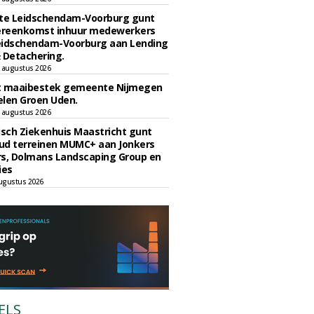
e Leidschendam-Voorburg gunt
reenkomst inhuur medewerkers
eidschendam-Voorburg aan Lending
 Detachering.
 augustus 2026
t maaibestek gemeente Nijmegen
len Groen Uden.
 augustus 2026
sch Ziekenhuis Maastricht gunt
ud terreinen MUMC+ aan Jonkers
rs, Dolmans Landscaping Group en
ies
ugustus 2026
ELS