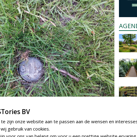
AGEN
Tories BV
 te zijn onze website aan te passen aan de wensen en interesse
ij gebruik van cookies.
jn voor ons van belang om voor u een prettige website ervaring 