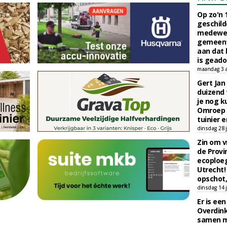
Op zo'n 
geschild
medewerk
gemeent
aan dat
is geado
maandag 3 
Gert Jan
duizend 
je nog k
Omroep 
tuinier e
dinsdag 28 j
Zin om vr
de Provin
ecoploe
Utrecht!
opschot,
dinsdag 14 j
Er is ee
Overdin
samen m