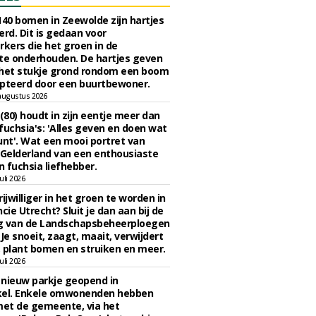
140 bomen in Zeewolde zijn hartjes
erd. Dit is gedaan voor
ers die het groen in de
e onderhouden. De hartjes geven
 het stukje grond rondom een boom
pteerd door een buurtbewoner.
augustus 2026
 (80) houdt in zijn eentje meer dan
fuchsia's: 'Alles geven en doen wat
unt'. Wat een mooi portret van
Gelderland van een enthousiaste
n fuchsia liefhebber.
uli 2026
ijwilliger in het groen te worden in
cie Utrecht? Sluit je dan aan bij de
g van de Landschapsbeheerploegen
 Je snoeit, zaagt, maait, verwijdert
 plant bomen en struiken en meer.
uli 2026
n nieuw parkje geopend in
kel. Enkele omwonenden hebben
et de gemeente, via het