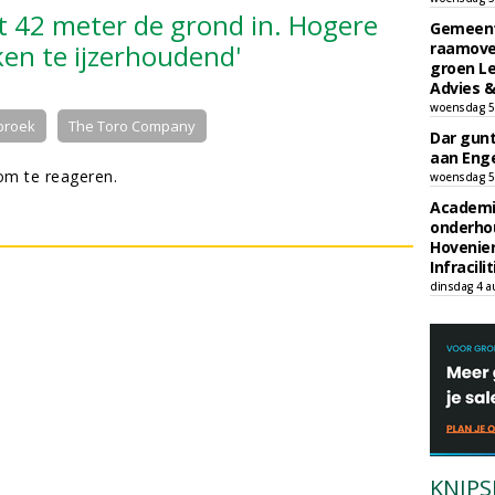
 42 meter de grond in. Hogere
Gemeent
en te ijzerhoudend'
raamove
groen L
Advies &
woensdag 5
broek
The Toro Company
Dar gun
aan Enge
m te reageren.
woensdag 5
Academi
onderho
Hovenie
Infracilit
dinsdag 4 a
KNIPS