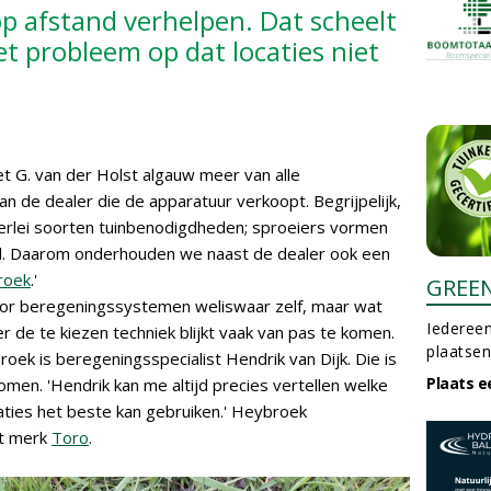
op afstand verhelpen. Dat scheelt
het probleem op dat locaties niet
et G. van der Holst algauw meer van alle
 de dealer die de apparatuur verkoopt. Begrijpelijk,
llerlei soorten tuinbenodigdheden; sproeiers vormen
od. Daarom onderhouden we naast de dealer ook een
roek
.'
GREE
oor beregeningssystemen weliswaar zelf, maar wat
Iedereen
r de te kiezen techniek blijkt vaak van pas te komen.
plaatsen
oek is beregeningsspecialist Hendrik van Dijk. Die is
Plaats e
en. 'Hendrik kan me altijd precies vertellen welke
uaties het beste kan gebruiken.' Heybroek
et merk
Toro
.