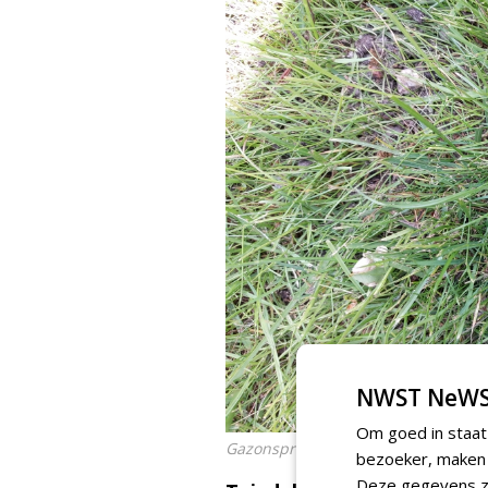
NWST NeWS
Om goed in staat
Gazonsproeier in ruststand
bezoeker, maken w
Deze gegevens zi