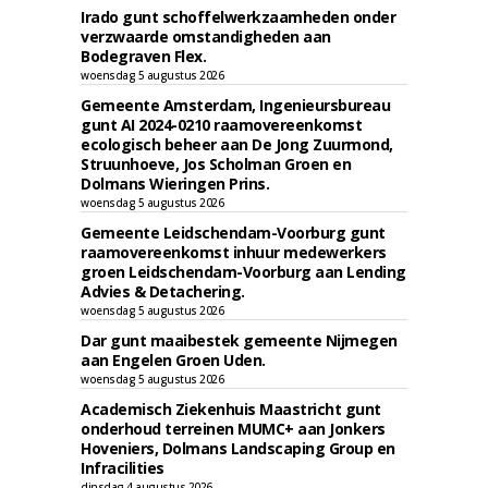
Irado gunt schoffelwerkzaamheden onder
verzwaarde omstandigheden aan
Bodegraven Flex.
woensdag 5 augustus 2026
Gemeente Amsterdam, Ingenieursbureau
gunt AI 2024-0210 raamovereenkomst
ecologisch beheer aan De Jong Zuurmond,
Struunhoeve, Jos Scholman Groen en
Dolmans Wieringen Prins.
woensdag 5 augustus 2026
Gemeente Leidschendam-Voorburg gunt
raamovereenkomst inhuur medewerkers
groen Leidschendam-Voorburg aan Lending
Advies & Detachering.
woensdag 5 augustus 2026
Dar gunt maaibestek gemeente Nijmegen
aan Engelen Groen Uden.
woensdag 5 augustus 2026
Academisch Ziekenhuis Maastricht gunt
onderhoud terreinen MUMC+ aan Jonkers
Hoveniers, Dolmans Landscaping Group en
Infracilities
dinsdag 4 augustus 2026