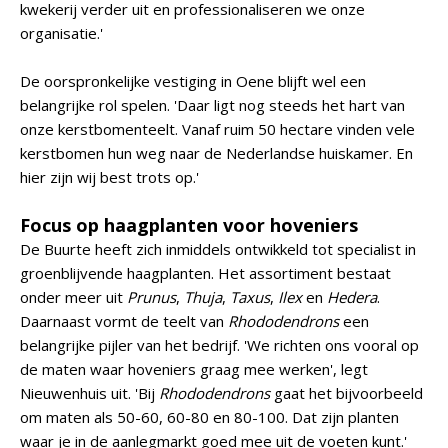
kwekerij verder uit en professionaliseren we onze
organisatie.'
De oorspronkelijke vestiging in Oene blijft wel een
belangrijke rol spelen. 'Daar ligt nog steeds het hart van
onze kerstbomenteelt. Vanaf ruim 50 hectare vinden vele
kerstbomen hun weg naar de Nederlandse huiskamer. En
hier zijn wij best trots op.'
Focus op haagplanten voor hoveniers
De Buurte heeft zich inmiddels ontwikkeld tot specialist in
groenblijvende haagplanten. Het assortiment bestaat
onder meer uit
Prunus
,
Thuja
,
Taxus
,
Ilex
en
Hedera
.
Daarnaast vormt de teelt van
Rhododendrons
een
belangrijke pijler van het bedrijf. 'We richten ons vooral op
de maten waar hoveniers graag mee werken', legt
Nieuwenhuis uit. 'Bij
Rhododendrons
gaat het bijvoorbeeld
om maten als 50-60, 60-80 en 80-100. Dat zijn planten
waar je in de aanlegmarkt goed mee uit de voeten kunt.'