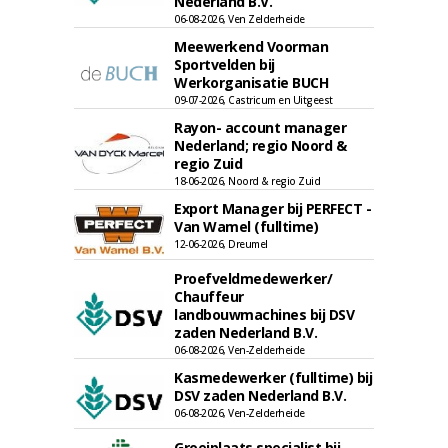
Nederland B.V.
06-08-2026, Ven Zelderheide
Meewerkend Voorman
Sportvelden bij
Werkorganisatie BUCH
09-07-2026, Castricum en Uitgeest
Rayon- account manager
Nederland; regio Noord &
regio Zuid
18-06-2026, Noord & regio Zuid
Export Manager bij PERFECT -
Van Wamel (fulltime)
12-06-2026, Dreumel
Proefveldmedewerker/
Chauffeur
landbouwmachines bij DSV
zaden Nederland B.V.
06-08-2026, Ven-Zelderheide
Kasmedewerker (fulltime) bij
DSV zaden Nederland B.V.
06-08-2026, Ven-Zelderheide
Groeiplaats specialist bij