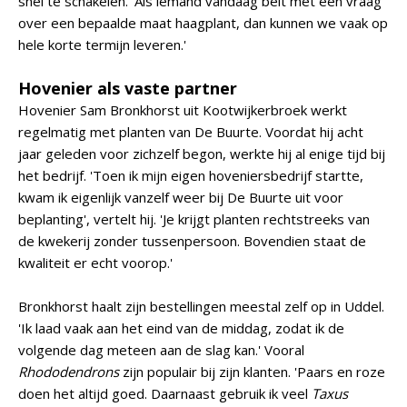
snel te schakelen. 'Als iemand vandaag belt met een vraag
over een bepaalde maat haagplant, dan kunnen we vaak op
hele korte termijn leveren.'
Hovenier als vaste partner
Hovenier Sam Bronkhorst uit Kootwijkerbroek werkt
regelmatig met planten van De Buurte. Voordat hij acht
jaar geleden voor zichzelf begon, werkte hij al enige tijd bij
het bedrijf. 'Toen ik mijn eigen hoveniersbedrijf startte,
kwam ik eigenlijk vanzelf weer bij De Buurte uit voor
beplanting', vertelt hij. 'Je krijgt planten rechtstreeks van
de kwekerij zonder tussenpersoon. Bovendien staat de
kwaliteit er echt voorop.'
Bronkhorst haalt zijn bestellingen meestal zelf op in Uddel.
'Ik laad vaak aan het eind van de middag, zodat ik de
volgende dag meteen aan de slag kan.' Vooral
Rhododendrons
zijn populair bij zijn klanten. 'Paars en roze
doen het altijd goed. Daarnaast gebruik ik veel
Taxus