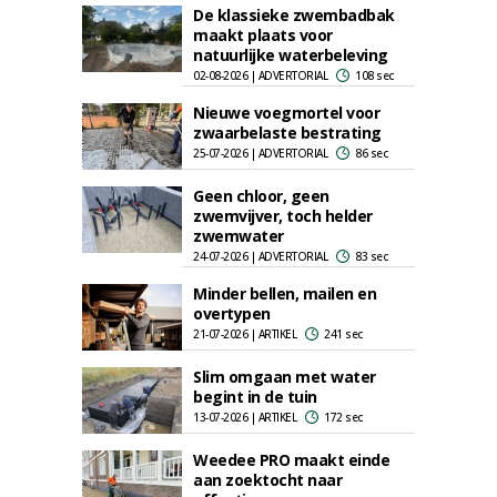
De klassieke zwembadbak
maakt plaats voor
natuurlijke waterbeleving
02-08-2026 | ADVERTORIAL
108 sec
Nieuwe voegmortel voor
zwaarbelaste bestrating
25-07-2026 | ADVERTORIAL
86 sec
Geen chloor, geen
zwemvijver, toch helder
zwemwater
24-07-2026 | ADVERTORIAL
83 sec
Minder bellen, mailen en
overtypen
21-07-2026 | ARTIKEL
241 sec
Slim omgaan met water
begint in de tuin
13-07-2026 | ARTIKEL
172 sec
Weedee PRO maakt einde
aan zoektocht naar