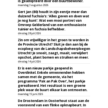
is geadopteerd door een buurtbewoner.
maandag 3 augustus 2026
Gert Jan (80) houdt in zijn eentje meer dan
duizend fuchsia's: 'Alles geven en doen wat
je nog kunt'. Wat een mooi portret van
Omroep Gelderland van een enthousiaste
tuinier en fuchsia liefhebber.
dinsdag 28 juli 2026
Zin om vrijwilliger in het groen te worden in
de Provincie Utrecht? Sluit je dan aan bij de
ecoploeg van de Landschapsbeheerploegen
Utrecht! Je snoeit, zaagt, maait, verwijdert
opschot, plant bomen en struiken en meer.
dinsdag 14 juli 2026
Er is een nieuw parkje geopend in
Overdinkel. Enkele omwonenden hebben
samen met de gemeente, via het
programma 'Pak an Pak Over', het parkje
gerealiseerd. Het resultaat is een groene
plek waar de buurt elkaar kan ontmoeten.
maandag 15 juni 2026
De Drostendam in Oosterhout staat aan de
vooravond van een flinke opknapbeurt. In