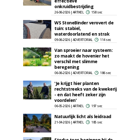
effectieve
onkruidbestrijding
26-06-2026 | ARTIKEL
158 sec
WS StoneBinder verovert de
tuin: stabiel,
waterdoorlatend en strak
09-06-2026 | ADVERTORIAL
114 sec
Van sproeier naar systeem:
zo maakt de hovenier het
verschil met slimme
beregening
06-06-2026 | ADVERTORIAL
186 sec
'Je krijgt hier planten
rechtstreeks van de kwekerij
- en dat heeft zeker zijn
voordelen'
06-05-2026 | ARTIKEL
197 sec
Natuurlijk licht als leidraad
21-04-2026 | ARTIKEL
185 sec
Sterke tees beginnen bij de