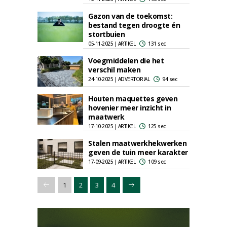
Gazon van de toekomst:
bestand tegen droogte én
stortbuien
05-11-2025 | ARTIKEL
131 sec
Voegmiddelen die het
verschil maken
24-10-2025 | ADVERTORIAL
94 sec
Houten maquettes geven
hovenier meer inzicht in
maatwerk
17-10-2025 | ARTIKEL
125 sec
Stalen maatwerkhekwerken
geven de tuin meer karakter
17-09-2025 | ARTIKEL
109 sec
1
2
3
4