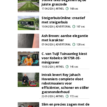
juiste graszode
17-04-2026 | ARTIKEL
168 sec
SteigerbuisOnline: creatief
met steigerbuis
10-04-2026 | ADVERTORIAL
167 sec
Ash Brown: aardse elegantie
met karakter
07-04-2026 | ADVERTORIAL
128 sec
C. van Tuijl Tuinaanleg kiest
voor Kobelco SK17SR-3E-
minigraver
10-03-2026 | ARTIKEL
145 sec
Intrak levert Roy Jahach
Hoveniers complete vloot
robotmaaiers voor
efficiënter, schoner en stiller
gazononderhoud
22-01-2026 | ARTIKEL
172 sec
Slim en precies zagen met de