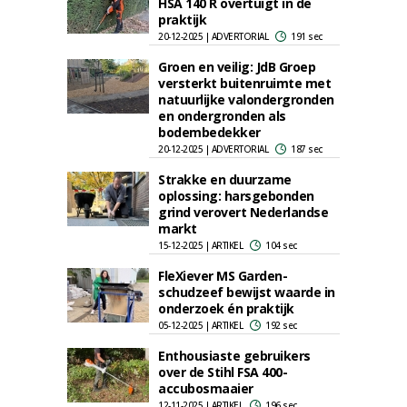
HSA 140 R overtuigt in de
praktijk
20-12-2025 | ADVERTORIAL
191 sec
Groen en veilig: JdB Groep
versterkt buitenruimte met
natuurlijke valondergronden
en ondergronden als
bodembedekker
20-12-2025 | ADVERTORIAL
187 sec
Strakke en duurzame
oplossing: harsgebonden
grind verovert Nederlandse
markt
15-12-2025 | ARTIKEL
104 sec
FleXiever MS Garden-
schudzeef bewijst waarde in
onderzoek én praktijk
05-12-2025 | ARTIKEL
192 sec
Enthousiaste gebruikers
over de Stihl FSA 400-
accubosmaaier
12-11-2025 | ARTIKEL
196 sec