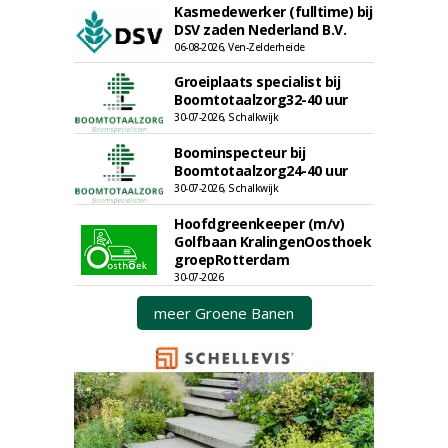
Kasmedewerker (fulltime) bij
DSV zaden Nederland B.V.
06-08-2026, Ven-Zelderheide
Groeiplaats specialist bij
Boomtotaalzorg32-40 uur
30-07-2026, Schalkwijk
Boominspecteur bij
Boomtotaalzorg24-40 uur
30-07-2026, Schalkwijk
Hoofdgreenkeeper (m/v)
Golfbaan KralingenOosthoek
groepRotterdam
30-07-2026
meer Groene Banen