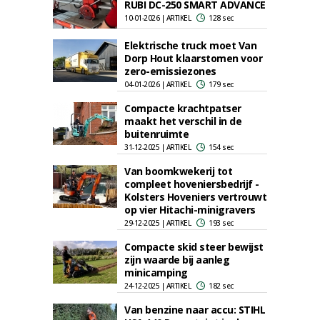
RUBI DC-250 SMART ADVANCE
10-01-2026 | ARTIKEL
128 sec
Elektrische truck moet Van
Dorp Hout klaarstomen voor
zero-emissiezones
04-01-2026 | ARTIKEL
179 sec
Compacte krachtpatser
maakt het verschil in de
buitenruimte
31-12-2025 | ARTIKEL
154 sec
Van boomkwekerij tot
compleet hoveniersbedrijf -
Kolsters Hoveniers vertrouwt
op vier Hitachi-minigravers
29-12-2025 | ARTIKEL
193 sec
Compacte skid steer bewijst
zijn waarde bij aanleg
minicamping
24-12-2025 | ARTIKEL
182 sec
Van benzine naar accu: STIHL