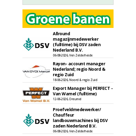
Allround
magazijnmedewerker
(fulltime) bij DSV zaden
Nederland B.V.
06-08-2026, Ven Zelderheide
Rayon- account manager
Nederland; regio Noord &
regio Zuid
18-06-2026, Noord & regio Zuid
Export Manager bij PERFECT -
Van Wamel (fulltime)
12-06-2026, Dreumel
Proefveldmedewerker/
Chauffeur
landbouwmachines bij DSV
zaden Nederland B.V.
06-08-2026, Ven-Zelderheide