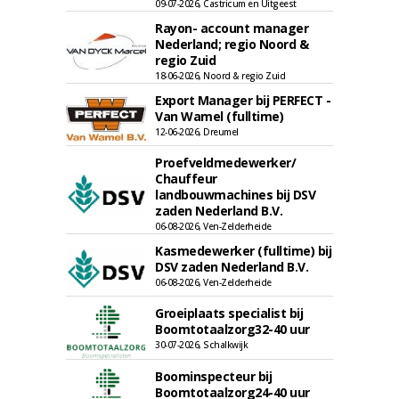
09-07-2026, Castricum en Uitgeest
Rayon- account manager
Nederland; regio Noord &
regio Zuid
18-06-2026, Noord & regio Zuid
Export Manager bij PERFECT -
Van Wamel (fulltime)
12-06-2026, Dreumel
Proefveldmedewerker/
Chauffeur
landbouwmachines bij DSV
zaden Nederland B.V.
06-08-2026, Ven-Zelderheide
Kasmedewerker (fulltime) bij
DSV zaden Nederland B.V.
06-08-2026, Ven-Zelderheide
Groeiplaats specialist bij
Boomtotaalzorg32-40 uur
30-07-2026, Schalkwijk
Boominspecteur bij
Boomtotaalzorg24-40 uur