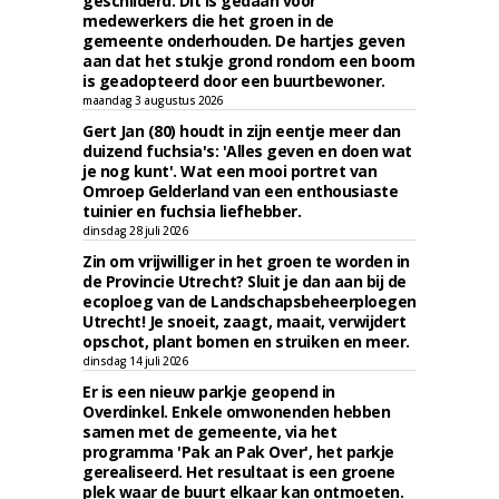
geschilderd. Dit is gedaan voor
medewerkers die het groen in de
gemeente onderhouden. De hartjes geven
aan dat het stukje grond rondom een boom
is geadopteerd door een buurtbewoner.
maandag 3 augustus 2026
Gert Jan (80) houdt in zijn eentje meer dan
duizend fuchsia's: 'Alles geven en doen wat
je nog kunt'. Wat een mooi portret van
Omroep Gelderland van een enthousiaste
tuinier en fuchsia liefhebber.
dinsdag 28 juli 2026
Zin om vrijwilliger in het groen te worden in
de Provincie Utrecht? Sluit je dan aan bij de
ecoploeg van de Landschapsbeheerploegen
Utrecht! Je snoeit, zaagt, maait, verwijdert
opschot, plant bomen en struiken en meer.
dinsdag 14 juli 2026
Er is een nieuw parkje geopend in
Overdinkel. Enkele omwonenden hebben
samen met de gemeente, via het
programma 'Pak an Pak Over', het parkje
gerealiseerd. Het resultaat is een groene
plek waar de buurt elkaar kan ontmoeten.