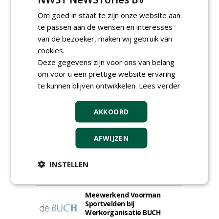
nieuwsbrief.
Om goed in staat te zijn onze website aan
te passen aan de wensen en interesses
van de bezoeker, maken wij gebruik van
cookies.
Deze gegevens zijn voor ons van belang
om voor u een prettige website ervaring
te kunnen blijven ontwikkelen.
Lees verder
AKKOORD
AFWIJZEN
Allround
magazijnmedewerker
INSTELLEN
(fulltime) bij DSV zaden
Nederland B.V.
06-08-2026, Ven Zelderheide
Meewerkend Voorman
Sportvelden bij
Werkorganisatie BUCH