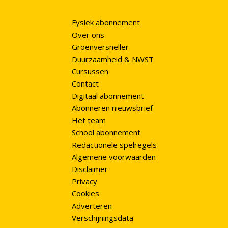
Fysiek abonnement
Over ons
Groenversneller
Duurzaamheid & NWST
Cursussen
Contact
Digitaal abonnement
Abonneren nieuwsbrief
Het team
School abonnement
Redactionele spelregels
Algemene voorwaarden
Disclaimer
Privacy
Cookies
Adverteren
Verschijningsdata