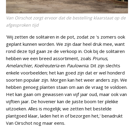
Van Oirschot zorgt ervoor dat de bestelling klaarstaat op de
afgesproken tijd
'Wij zetten de solitairen in de pot, zodat ze 's zomers ook
geplant kunnen worden. We zijn daar heel druk mee, want
rond deze tijd gaan ze de verkoop in. Ook bij de solitairen
hebben we een breed assortiment, zoals
Prunus
,
Amelanchier
,
Koelreuteria
en
Paulownia
. Dit zijn slechts
enkele voorbeelden; het kan goed zijn dat er wel honderd
soorten populair zijn. Morgen kan het weer anders zijn. We
hebben genoeg planten staan om aan de vraag te voldoen.
Het kan gaan om gewassen van vijf jaar oud, maar ook van
vijftien jaar. De hovenier kan de juiste boom ter plekke
uitzoeken. Alles is mogelijk; we zetten het bestelde
plantgoed klaar, laden het in of bezorgen het,' benadrukt
Van Oirschot nog maar eens.