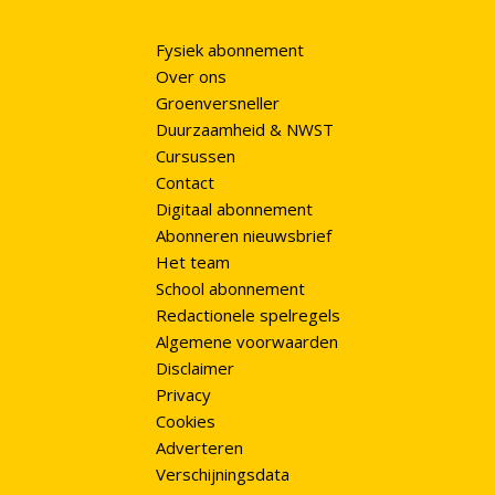
Fysiek abonnement
Over ons
Groenversneller
Duurzaamheid & NWST
Cursussen
Contact
Digitaal abonnement
Abonneren nieuwsbrief
Het team
School abonnement
Redactionele spelregels
Algemene voorwaarden
Disclaimer
Privacy
Cookies
Adverteren
Verschijningsdata