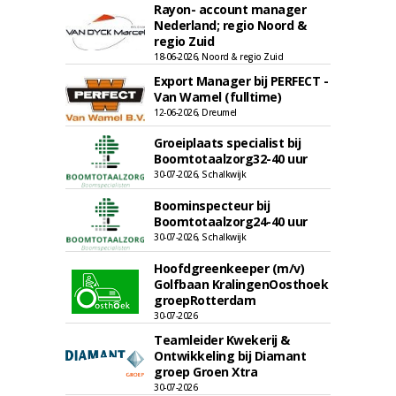
Rayon- account manager
Nederland; regio Noord &
regio Zuid
18-06-2026, Noord & regio Zuid
Export Manager bij PERFECT -
Van Wamel (fulltime)
12-06-2026, Dreumel
Groeiplaats specialist bij
Boomtotaalzorg32-40 uur
30-07-2026, Schalkwijk
Boominspecteur bij
Boomtotaalzorg24-40 uur
30-07-2026, Schalkwijk
Hoofdgreenkeeper (m/v)
Golfbaan KralingenOosthoek
groepRotterdam
30-07-2026
Teamleider Kwekerij &
Ontwikkeling bij Diamant
groep Groen Xtra
30-07-2026