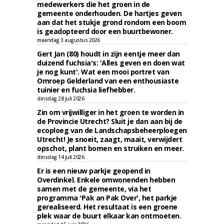
medewerkers die het groen in de
gemeente onderhouden. De hartjes geven
aan dat het stukje grond rondom een boom
is geadopteerd door een buurtbewoner.
maandag 3 augustus 2026
Gert Jan (80) houdt in zijn eentje meer dan
duizend fuchsia's: 'Alles geven en doen wat
je nog kunt'. Wat een mooi portret van
Omroep Gelderland van een enthousiaste
tuinier en fuchsia liefhebber.
dinsdag 28 juli 2026
Zin om vrijwilliger in het groen te worden in
de Provincie Utrecht? Sluit je dan aan bij de
ecoploeg van de Landschapsbeheerploegen
Utrecht! Je snoeit, zaagt, maait, verwijdert
opschot, plant bomen en struiken en meer.
dinsdag 14 juli 2026
Er is een nieuw parkje geopend in
Overdinkel. Enkele omwonenden hebben
samen met de gemeente, via het
programma 'Pak an Pak Over', het parkje
gerealiseerd. Het resultaat is een groene
plek waar de buurt elkaar kan ontmoeten.