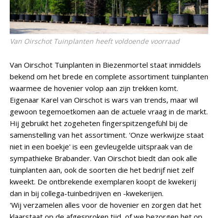
Van Oirschot Tuinplanten heeft voldoende voorraad
Van Oirschot Tuinplanten in Biezenmortel staat inmiddels
bekend om het brede en complete assortiment tuinplanten
waarmee de hovenier volop aan zijn trekken komt.
Eigenaar Karel van Oirschot is wars van trends, maar wil
gewoon tegemoetkomen aan de actuele vraag in de markt.
Hij gebruikt het zogeheten fingerspitzengefühl bij de
samenstelling van het assortiment. 'Onze werkwijze staat
niet in een boekje' is een gevleugelde uitspraak van de
sympathieke Brabander. Van Oirschot biedt dan ook alle
tuinplanten aan, ook de soorten die het bedrijf niet zelf
kweekt. De ontbrekende exemplaren koopt de kwekerij
dan in bij collega-tuinbedrijven en -kwekerijen.
'Wij verzamelen alles voor de hovenier en zorgen dat het
klaarstaat op de afgesproken tijd, of we bezorgen het op