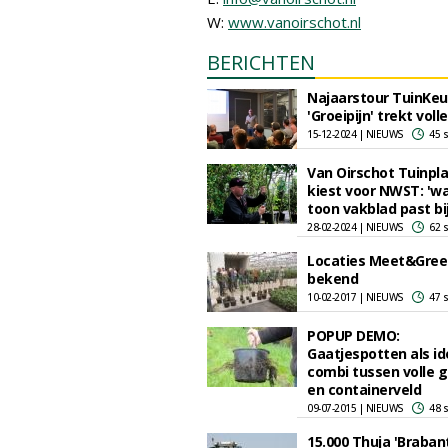
W:
www.vanoirschot.nl
BERICHTEN
Najaarstour TuinKeu
'Groeipijn' trekt voll
15-12-2024 | NIEUWS
45 
Van Oirschot Tuinpl
kiest voor NWST: 'w
toon vakblad past bij
28-02-2024 | NIEUWS
62 
Locaties Meet&Gree
bekend
10-02-2017 | NIEUWS
47 
POPUP DEMO:
Gaatjespotten als id
combi tussen volle 
en containerveld
09-07-2015 | NIEUWS
48 
15.000 Thuja 'Brabant