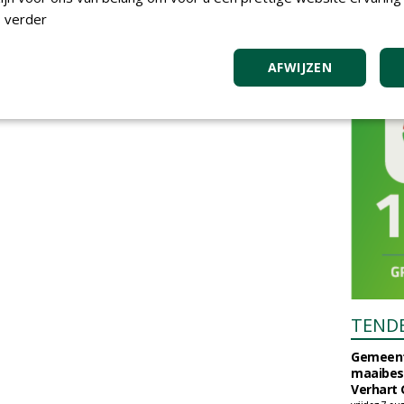
 verder
AFWIJZEN
TEND
Gemeent
maaibes
Verhart 