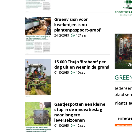
Groenvision voor
kwekerijen is nu
plantenpaspoort-proof
24-09-2019
137 sec
15.000 Thuja 'Brabant' per
dag uit en weer in de grond
01-10-2015
10 sec
GREE
Iedereen
plaatsen
Plaats e
Gaatjespotten een kleine
stap in de innovatieslag
naar langere
leverseizoenen
01-10-2015
12 sec