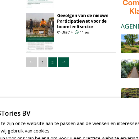
Gevolgen van de nieuwe
Participatiewet voor de
AGEN
boomteeltsector
01-08-2014
11 sec
1
2
Tories BV
 te zijn onze website aan te passen aan de wensen en interesse
ij gebruik van cookies.
jn voor ons van belang om voor u een prettige website ervaring 