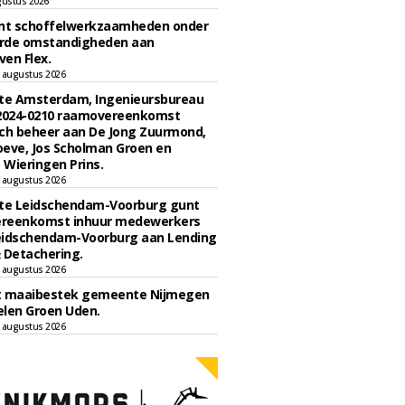
gustus 2026
unt schoffelwerkzaamheden onder
rde omstandigheden aan
en Flex.
 augustus 2026
e Amsterdam, Ingenieursbureau
 2024-0210 raamovereenkomst
ch beheer aan De Jong Zuurmond,
eve, Jos Scholman Groen en
Wieringen Prins.
 augustus 2026
e Leidschendam-Voorburg gunt
reenkomst inhuur medewerkers
eidschendam-Voorburg aan Lending
 Detachering.
 augustus 2026
t maaibestek gemeente Nijmegen
len Groen Uden.
 augustus 2026