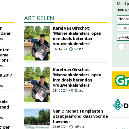
Meld j
nieuws
ARTIKELEN
r
Karel van Oirschot:
e zalen
'Mannenkalenders lopen
inmiddels beter dan
sec
vrouwenkalenders'
anten
14-11-2024
92 sec
arme
 ons'
sec
Karel van Oirschot:
'Mannenkalenders lopen
n 2017
inmiddels beter dan
vrouwenkalenders'
sec
29-10-2024
92 sec
eale
grond
Van Oirschot Tuinplanten
staat jaarrond klaar voor de
sec
hovenier
' per
26-06-2024
167 sec