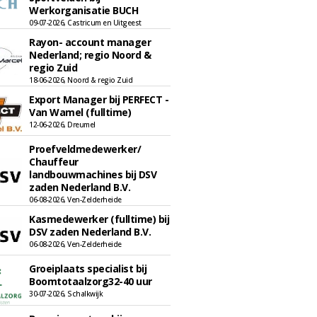
Werkorganisatie BUCH
09-07-2026, Castricum en Uitgeest
Rayon- account manager
Nederland; regio Noord &
regio Zuid
18-06-2026, Noord & regio Zuid
Export Manager bij PERFECT -
Van Wamel (fulltime)
12-06-2026, Dreumel
Proefveldmedewerker/
Chauffeur
landbouwmachines bij DSV
zaden Nederland B.V.
06-08-2026, Ven-Zelderheide
Kasmedewerker (fulltime) bij
DSV zaden Nederland B.V.
06-08-2026, Ven-Zelderheide
Groeiplaats specialist bij
Boomtotaalzorg32-40 uur
30-07-2026, Schalkwijk