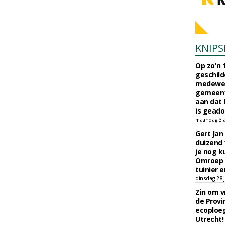
KNIPS
Op zo'n 
geschild
medewerk
gemeent
aan dat
is geado
maandag 3 
Gert Jan
duizend 
je nog k
Omroep 
tuinier e
dinsdag 28 j
Zin om vr
de Provin
ecoploe
Utrecht!