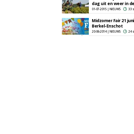
dag uit en weer in d
01-07-2015 | NIEUWS
33 
Midzomer Fair 21 juni
Berkel-Enschot
20-06-2014 | NIEUWS
24 