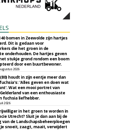
ELS
140 bomen in Zeewolde zijn hartjes
erd. Dit is gedaan voor
ers die het groen in de
e onderhouden. De hartjes geven
 het stukje grond rondom een boom
pteerd door een buurtbewoner.
augustus 2026
 (80) houdt in zijn eentje meer dan
fuchsia's: 'Alles geven en doen wat
unt'. Wat een mooi portret van
Gelderland van een enthousiaste
n fuchsia liefhebber.
uli 2026
ijwilliger in het groen te worden in
cie Utrecht? Sluit je dan aan bij de
g van de Landschapsbeheerploegen
 Je snoeit, zaagt, maait, verwijdert