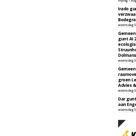
vrijdag 7 au
Irado g
verzwaa
Bodegrav
woensdag 5
Gemeent
gunt AI
ecologis
Struunho
Dolmans 
woensdag 5
Gemeent
raamove
groen L
Advies &
woensdag 5
Dar gun
aan Enge
woensdag 5