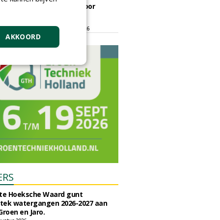
ontmoetingsplek voor
stedelijk groen
dinsdag 15 september 2026
t/m vrijdag 18 september 2026
AKKOORD
ERS
e Hoeksche Waard gunt
tek watergangen 2026-2027 aan
Groen en Jaro.