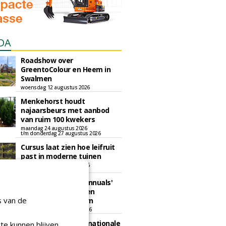
DA
Roadshow over
GreentoColour en Heem in
Swalmen
woensdag 12 augustus 2026
Menkehorst houdt
najaarsbeurs met aanbod
van ruim 100 kwekers
maandag 24 augustus 2026
t/m donderdag 27 augustus 2026
Cursus laat zien hoe leifruit
past in moderne tuinen
woensdag 26 augustus 2026
Vakdag 'All About Annuals'
zet eenjarige planten
s van de
centraal in Appeltern
donderdag 27 augustus 2026
GaLaBau 2026: internationale
te kunnen blijven