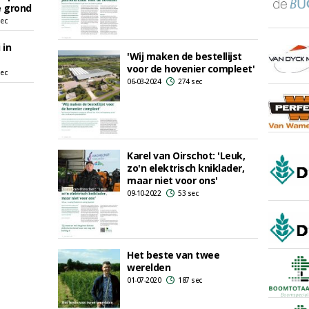
e grond
sec
 in
'Wij maken de bestellijst
voor de hovenier compleet'
sec
06-03-2024
274 sec
Karel van Oirschot: 'Leuk,
zo'n elektrisch kniklader,
maar niet voor ons'
09-10-2022
53 sec
Het beste van twee
werelden
01-07-2020
187 sec