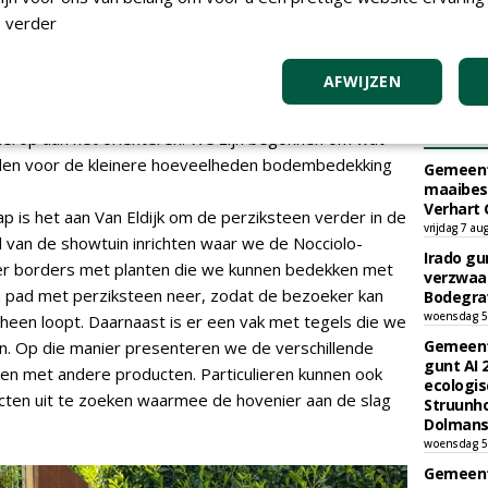
rschap zal vooral op de perziksteen liggen. 'In principe
 verder
en van Nocciolo voeren. Naast de verschillende vormen
e perziksteenschutting leveren. We hebben een demo
AFWIJZEN
ar we leuke reacties op krijgen. Dit moet echter nog
product waar de mensen van Nocciolo erg
TEND
 hierop aan het oriënteren. We zijn begonnen om wat
den voor de kleinere hoeveelheden bodembedekking
Gemeent
maaibes
Verhart 
ap is het aan Van Eldijk om de perziksteen verder in de
vrijdag 7 au
 van de showtuin inrichten waar we de Nocciolo-
Irado g
 er borders met planten die we kunnen bedekken met
verzwaa
n pad met perziksteen neer, zodat de bezoeker kan
Bodegrav
woensdag 5
rheen loopt. Daarnaast is er een vak met tegels die we
Gemeent
. Op die manier presenteren we de verschillende
gunt AI
en met andere producten. Particulieren kunnen ook
ecologis
ten uit te zoeken waarmee de hovenier aan de slag
Struunho
Dolmans 
woensdag 5
Gemeent