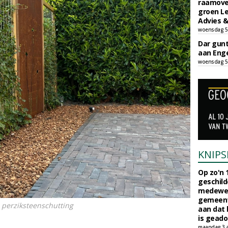
raamove
groen L
Advies &
woensdag 5
Dar gun
aan Enge
woensdag 5
KNIPS
Op zo'n 
geschild
medewerk
gemeent
 perziksteenschutting
aan dat
is geado
maandag 3 