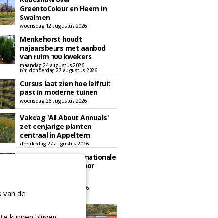
GreentoColour en Heem in
Swalmen
woensdag 12 augustus 2026
Menkehorst houdt
najaarsbeurs met aanbod
van ruim 100 kwekers
maandag 24 augustus 2026
t/m donderdag 27 augustus 2026
Cursus laat zien hoe leifruit
past in moderne tuinen
woensdag 26 augustus 2026
Vakdag 'All About Annuals'
zet eenjarige planten
centraal in Appeltern
donderdag 27 augustus 2026
GaLaBau 2026: internationale
ontmoetingsplek voor
stedelijk groen
dinsdag 15 september 2026
t/m vrijdag 18 september 2026
s van de
te kunnen blijven