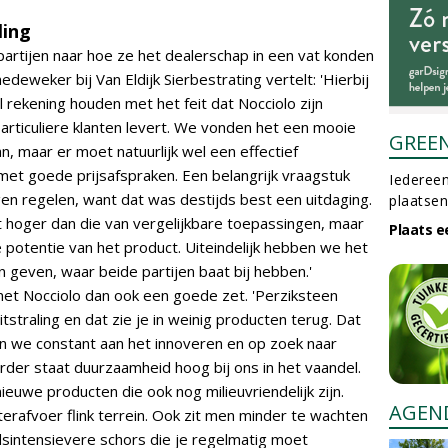
ling
artijen naar hoe ze het dealerschap in een vat konden
eweker bij Van Eldijk Sierbestrating vertelt: 'Hierbij
 rekening houden met het feit dat Nocciolo zijn
particuliere klanten levert. We vonden het een mooie
GREE
n, maar er moet natuurlijk wel een effectief
t goede prijsafspraken. Een belangrijk vraagstuk
Iedereen
en regelen, want dat was destijds best een uitdaging.
plaatsen
t hoger dan die van vergelijkbare toepassingen, maar
Plaats e
potentie van het product. Uiteindelijk hebben we het
 geven, waar beide partijen baat bij hebben.'
met Nocciolo dan ook een goede zet. 'Perziksteen
straling en dat zie je in weinig producten terug. Dat
n we constant aan het innoveren en op zoek naar
der staat duurzaamheid hoog bij ons in het vaandel.
nieuwe producten die ook nog milieuvriendelijk zijn.
AGEN
afvoer flink terrein. Ook zit men minder te wachten
intensievere schors die je regelmatig moet