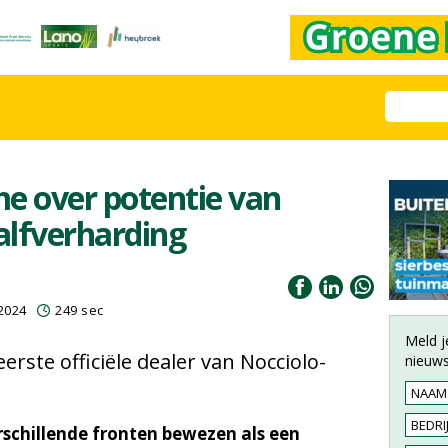
e over potentie van
halfverharding
2024
249 sec
Meld j
eerste officiële dealer van Nocciolo-
nieuws
rschillende fronten bewezen als een