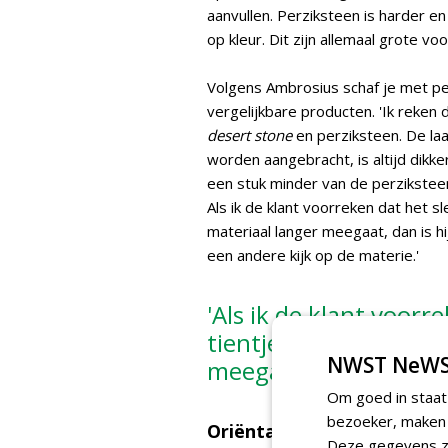
aanvullen. Perziksteen is harder en 
op kleur. Dit zijn allemaal grote vo
Volgens Ambrosius schaf je met p
vergelijkbare producten. 'Ik reken d
desert stone
en perziksteen. De l
worden aangebracht, is altijd dikk
een stuk minder van de perziksteen
Als ik de klant voorreken dat het s
materiaal langer meegaat, dan is hi
een andere kijk op de materie.'
'Als ik de klant voorr
tientje per meter sch
NWST NeWS
meegaat, dan is hij v
Om goed in staat
bezoeker, maken w
Oriëntatie op
Macadamia
Deze gegevens zi