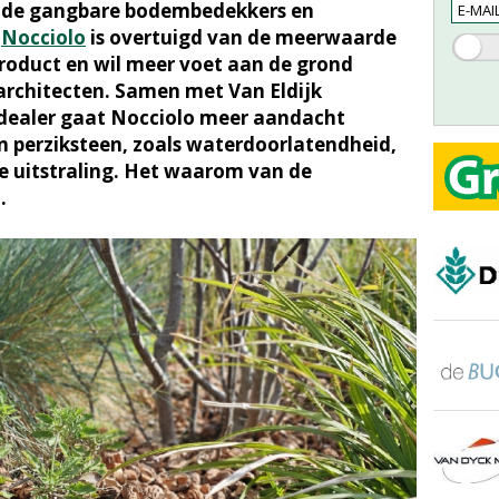
r de gangbare bodembedekkers en
r
Nocciolo
is overtuigd van de meerwaarde
roduct en wil meer voet aan de grond
narchitecten. Samen met Van Eldijk
e dealer gaat Nocciolo meer aandacht
n perziksteen, zoals waterdoorlatendheid,
e uitstraling. Het waarom van de
.