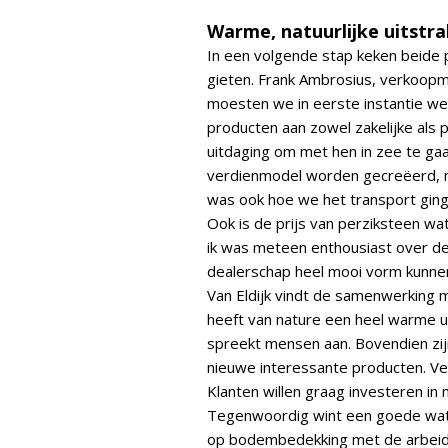
Warme, natuurlijke uitstra
In een volgende stap keken beide p
gieten. Frank Ambrosius, verkoopmed
moesten we in eerste instantie wel
producten aan zowel zakelijke als 
uitdaging om met hen in zee te gaa
verdienmodel worden gecreëerd, me
was ook hoe we het transport ging
Ook is de prijs van perziksteen wa
ik was meteen enthousiast over de 
dealerschap heel mooi vorm kunnen
Van Eldijk vindt de samenwerking 
heeft van nature een heel warme uit
spreekt mensen aan. Bovendien zij
nieuwe interessante producten. Ver
Klanten willen graag investeren in 
Tegenwoordig wint een goede water
op bodembedekking met de arbeids