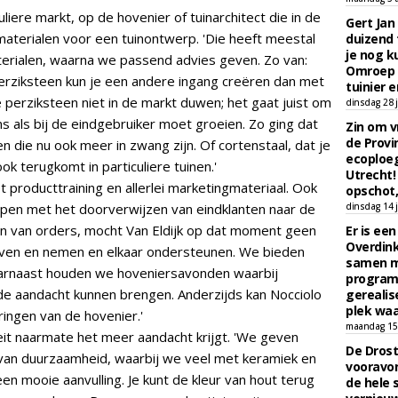
culiere markt, op de hovenier of tuinarchitect die in de
Gert Jan
materialen voor een tuinontwerp. 'Die heeft meestal
duizend 
je nog k
terialen, waarna we passend advies geven. Zo van:
Omroep 
erziksteen kun je een andere ingang creëren dan met
tuinier e
perziksteen niet in de markt duwen; het gaat juist om
dinsdag 28 j
s als bij de eindgebruiker moet groeien. Zo ging dat
Zin om vr
de Provin
 die nu ook meer in zwang zijn. Of cortenstaal, dat je
ecoploe
ok terugkomt in particuliere tuinen.'
Utrecht!
 producttraining en allerlei marketingmateriaal. Ook
opschot,
ampen met het doorverwijzen van eindklanten naar de
dinsdag 14 j
len van orders, mocht Van Eldijk op dat moment geen
Er is ee
Overdin
ven en nemen en elkaar ondersteunen. We bieden
samen m
aarnaast houden we hoveniersavonden waarbij
programm
de aandacht kunnen brengen. Anderzijds kan Nocciolo
gerealis
plek waa
ringen van de hovenier.'
maandag 15 
oeit naarmate het meer aandacht krijgt. 'We geven
De Drost
 van duurzaamheid, waarbij we veel met keramiek en
vooravon
en mooie aanvulling. Je kunt de kleur van hout terug
de hele 