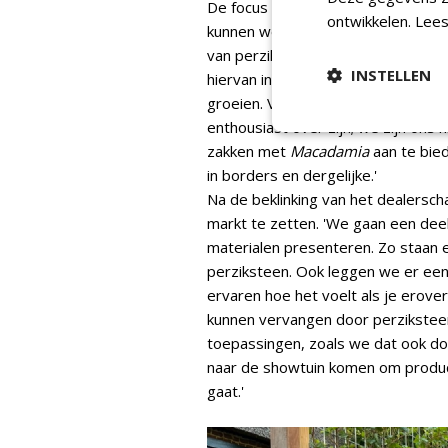
De focus van Van Eldijk in het deale
ontwikkelen.
Lees
kunnen we als dealer alle product
van perziksteen, kunnen we ook d
INSTELLEN
hiervan in onze showtuin staan, wa
groeien. Verder is
Macadamia
een 
enthousiast over zijn; we zijn ons
zakken met
Macadamia
aan te bie
in borders en dergelijke.'
Na de beklinking van het dealersch
markt te zetten. 'We gaan een deel
materialen presenteren. Zo staan
perziksteen. Ook leggen we er ee
ervaren hoe het voelt als je erove
kunnen vervangen door perziksteen
toepassingen, zoals we dat ook do
naar de showtuin komen om produc
gaat.'