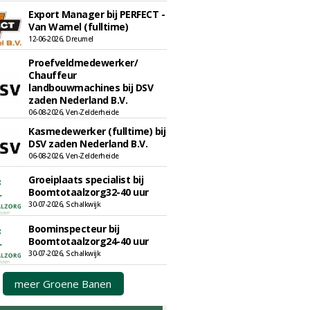
Export Manager bij PERFECT -
Van Wamel (fulltime)
12-06-2026, Dreumel
Proefveldmedewerker/
Chauffeur
landbouwmachines bij DSV
zaden Nederland B.V.
06-08-2026, Ven-Zelderheide
Kasmedewerker (fulltime) bij
DSV zaden Nederland B.V.
06-08-2026, Ven-Zelderheide
Groeiplaats specialist bij
Boomtotaalzorg32-40 uur
30-07-2026, Schalkwijk
Boominspecteur bij
Boomtotaalzorg24-40 uur
30-07-2026, Schalkwijk
meer Groene Banen