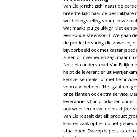
Van Eldijk richt zich, naast de parti
breedte kijkt naar de beschikbare 
wel belangstelling voor nieuwe ma
wat maakt jou gelukkig? Met een p
een koude steensoort. We gaan de 
de productervaring die zowel bij on
bijvoorbeeld ook met kastanjepaden
alleen bij overheden zag, maar nu o
Nocciolo ondersteunt Van Eldijk met
helpt de leverancier uit Marijenk
kersverse dealer of met het invul
voorraad hebben. 'Het gaat om ge
onze klanten ook extra service. D
leveranciers hun producten onder 
ook weer leren van de praktijkerva
Van Eldijk stelt dat elk product gr
klanten vaak opties op het gebied
staal doen. Daarop is perziksteen e