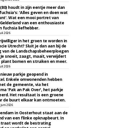
 (80) houdt in zijn eentje meer dan
fuchsia's: 'Alles geven en doen wat
unt'. Wat een mooi portret van
Gelderland van een enthousiaste
n fuchsia liefhebber.
uli 2026
ijwilliger in het groen te worden in
cie Utrecht? Sluit je dan aan bij de
g van de Landschapsbeheerploegen
 Je snoeit, zaagt, maait, verwijdert
 plant bomen en struiken en meer.
uli 2026
n nieuw parkje geopend in
kel. Enkele omwonenden hebben
et de gemeente, via het
a 'Pak an Pak Over', het parkje
eerd. Het resultaat is een groene
r de buurt elkaar kan ontmoeten.
juni 2026
endam in Oosterhout staat aan de
d van een flinke opknapbeurt. In
straat wordt de bestrating