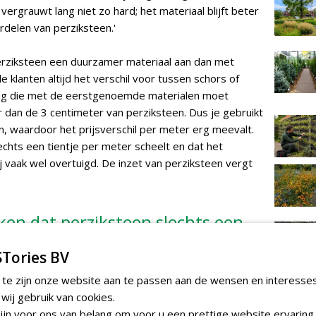
vergrauwt lang niet zo hard; het materiaal blijft beter
ordelen van perziksteen.'
erziksteen een duurzamer materiaal aan dan met
e klanten altijd het verschil voor tussen schors of
aag die met de eerstgenoemde materialen moet
er dan de 3 centimeter van perziksteen. Dus je gebruikt
, waardoor het prijsverschil per meter erg meevalt.
lechts een tientje per meter scheelt en dat het
j vaak wel overtuigd. De inzet van perziksteen vergt
eken dat perziksteen slechts een
eelt en dat het materiaal langer
Tories BV
aak wel overtuigd'
 te zijn onze website aan te passen aan de wensen en interesse
ij gebruik van cookies.
jn voor ons van belang om voor u een prettige website ervaring 