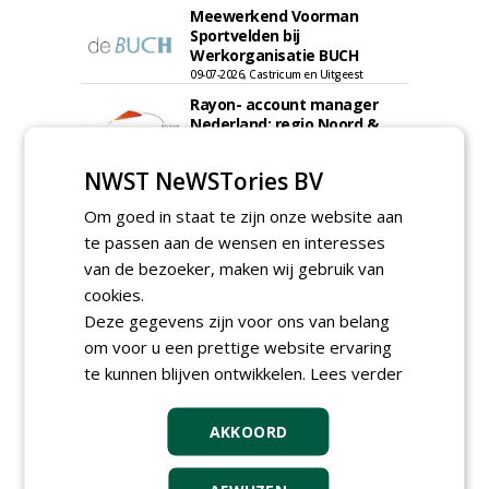
Meewerkend Voorman
Sportvelden bij
Werkorganisatie BUCH
09-07-2026, Castricum en Uitgeest
Rayon- account manager
Nederland; regio Noord &
regio Zuid
18-06-2026, Noord & regio Zuid
NWST NeWSTories BV
Export Manager bij PERFECT -
Van Wamel (fulltime)
Om goed in staat te zijn onze website aan
12-06-2026, Dreumel
te passen aan de wensen en interesses
van de bezoeker, maken wij gebruik van
Proefveldmedewerker/
Chauffeur
cookies.
landbouwmachines bij DSV
Deze gegevens zijn voor ons van belang
zaden Nederland B.V.
om voor u een prettige website ervaring
06-08-2026, Ven-Zelderheide
te kunnen blijven ontwikkelen.
Lees verder
Kasmedewerker (fulltime) bij
DSV zaden Nederland B.V.
06-08-2026, Ven-Zelderheide
AKKOORD
Groeiplaats specialist bij
Boomtotaalzorg32-40 uur