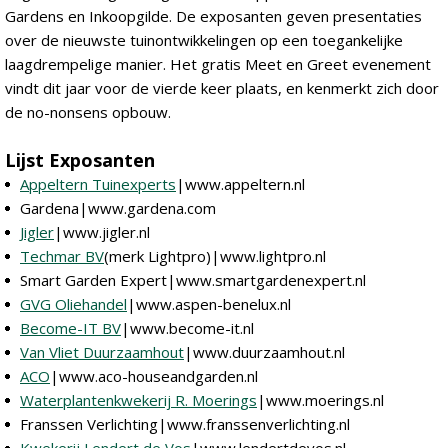
Gardens en Inkoopgilde. De exposanten geven presentaties
over de nieuwste tuinontwikkelingen op een toegankelijke
laagdrempelige manier. Het gratis Meet en Greet evenement
vindt dit jaar voor de vierde keer plaats, en kenmerkt zich door
de no-nonsens opbouw.
Lijst Exposanten
Appeltern Tuinexperts
|www.appeltern.nl
Gardena|www.gardena.com
Jigler
|www.jigler.nl
Techmar BV
(merk Lightpro)|www.lightpro.nl
Smart Garden Expert|www.smartgardenexpert.nl
GVG Oliehandel
|www.aspen-benelux.nl
Become-IT BV
|www.become-it.nl
Van Vliet Duurzaamhout
|www.duurzaamhout.nl
ACO
|www.aco-houseandgarden.nl
Waterplantenkwekerij R. Moerings
|www.moerings.nl
Franssen Verlichting|www.franssenverlichting.nl