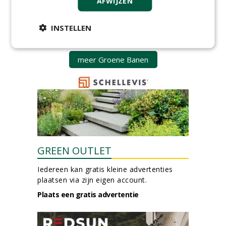
AFWIJZEN
30-07-2026, Schalkwijk
Boominspecteur bij
INSTELLEN
Boomtotaalzorg24-40 uur
30-07-2026, Schalkwijk
meer Groene Banen
GREEN OUTLET
Iedereen kan gratis kleine advertenties
plaatsen via zijn eigen account.
Plaats een gratis advertentie