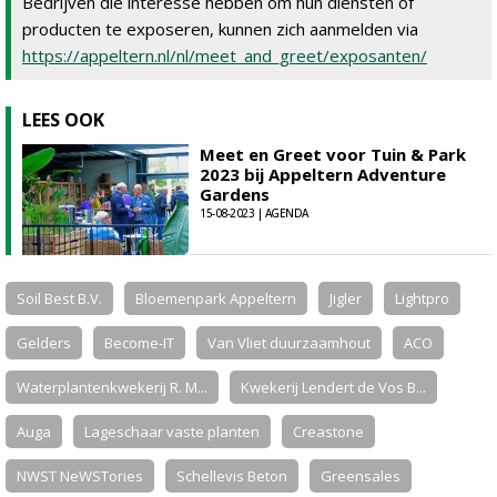
Bedrijven die interesse hebben om hun diensten of
producten te exposeren, kunnen zich aanmelden via
https://appeltern.nl/nl/meet_and_greet/exposanten/
LEES OOK
Meet en Greet voor Tuin & Park
2023 bij Appeltern Adventure
Gardens
15-08-2023 | AGENDA
Soil Best B.V.
Bloemenpark Appeltern
Jigler
Lightpro
Gelders
Become-IT
Van Vliet duurzaamhout
ACO
Waterplantenkwekerij R. M...
Kwekerij Lendert de Vos B...
Auga
Lageschaar vaste planten
Creastone
NWST NeWSTories
Schellevis Beton
Greensales