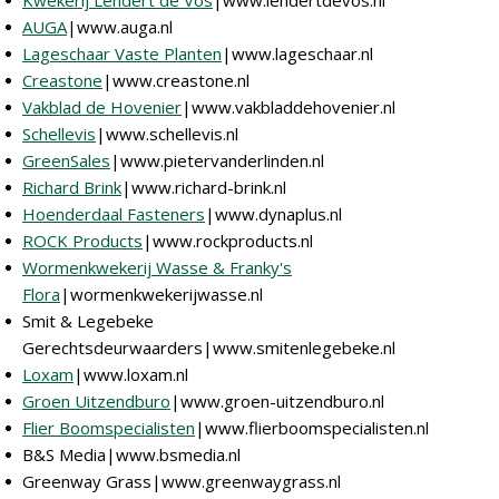
Kwekerij Lendert de Vos
|www.lendertdevos.nl
AUGA
|www.auga.nl
Lageschaar Vaste Planten
|www.lageschaar.nl
Creastone
|www.creastone.nl
Vakblad de Hovenier
|www.vakbladdehovenier.nl
Schellevis
|www.schellevis.nl
GreenSales
|www.pietervanderlinden.nl
Richard Brink
|www.richard-brink.nl
Hoenderdaal Fasteners
|www.dynaplus.nl
ROCK Products
|www.rockproducts.nl
Wormenkwekerij Wasse & Franky's
Flora
|wormenkwekerijwasse.nl
Smit & Legebeke
Gerechtsdeurwaarders|www.smitenlegebeke.nl
Loxam
|www.loxam.nl
Groen Uitzendburo
|www.groen-uitzendburo.nl
Flier Boomspecialisten
|www.flierboomspecialisten.nl
B&S Media|www.bsmedia.nl
Greenway Grass|www.greenwaygrass.nl