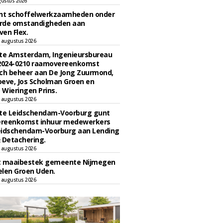
gustus 2026
unt schoffelwerkzaamheden onder
rde omstandigheden aan
en Flex.
 augustus 2026
e Amsterdam, Ingenieursbureau
 2024-0210 raamovereenkomst
ch beheer aan De Jong Zuurmond,
eve, Jos Scholman Groen en
Wieringen Prins.
 augustus 2026
e Leidschendam-Voorburg gunt
reenkomst inhuur medewerkers
eidschendam-Voorburg aan Lending
 Detachering.
 augustus 2026
t maaibestek gemeente Nijmegen
len Groen Uden.
 augustus 2026