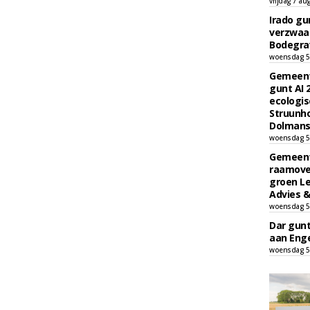
vrijdag 7 au
Irado g
verzwaa
Bodegrav
woensdag 5
Gemeent
gunt AI
ecologis
Struunho
Dolmans 
woensdag 5
Gemeent
raamove
groen L
Advies &
woensdag 5
Dar gun
aan Enge
woensdag 5