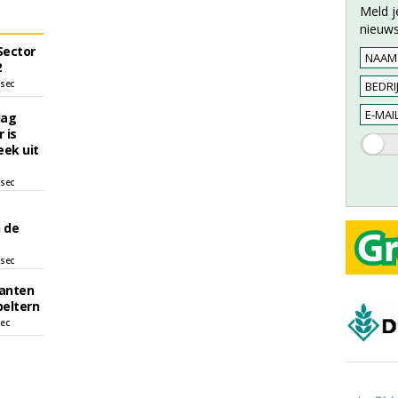
Meld j
nieuws
Sector
2
 sec
dag
 is
eek uit
 sec
 de
 sec
anten
peltern
sec