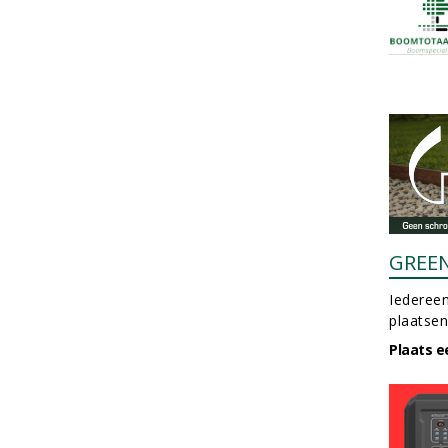
GREE
Iedereen
plaatsen
Plaats e