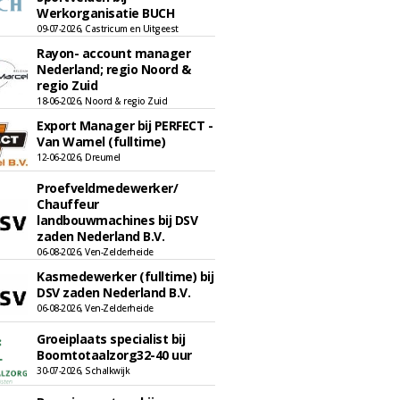
Werkorganisatie BUCH
09-07-2026, Castricum en Uitgeest
Rayon- account manager
Nederland; regio Noord &
regio Zuid
18-06-2026, Noord & regio Zuid
Export Manager bij PERFECT -
Van Wamel (fulltime)
12-06-2026, Dreumel
Proefveldmedewerker/
Chauffeur
landbouwmachines bij DSV
zaden Nederland B.V.
06-08-2026, Ven-Zelderheide
Kasmedewerker (fulltime) bij
DSV zaden Nederland B.V.
06-08-2026, Ven-Zelderheide
Groeiplaats specialist bij
Boomtotaalzorg32-40 uur
30-07-2026, Schalkwijk