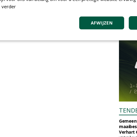
 verder
AFWIJZEN
TEND
Gemeent
maaibes
Verhart 