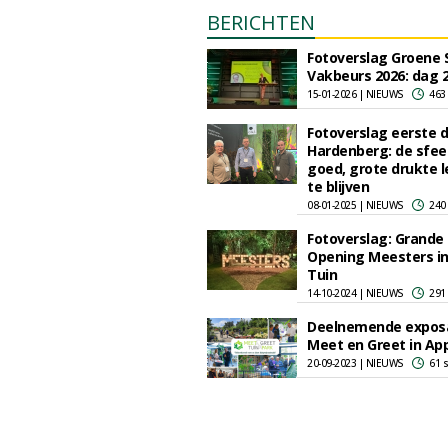
BERICHTEN
Fotoverslag Groene 
Vakbeurs 2026: dag 
15-01-2026 | NIEUWS
463
Fotoverslag eerste 
Hardenberg: de sfeer
goed, grote drukte l
te blijven
08-01-2025 | NIEUWS
240
Fotoverslag: Grande
Opening Meesters in
Tuin
14-10-2024 | NIEUWS
291
Deelnemende expos
Meet en Greet in Ap
20-09-2023 | NIEUWS
61 