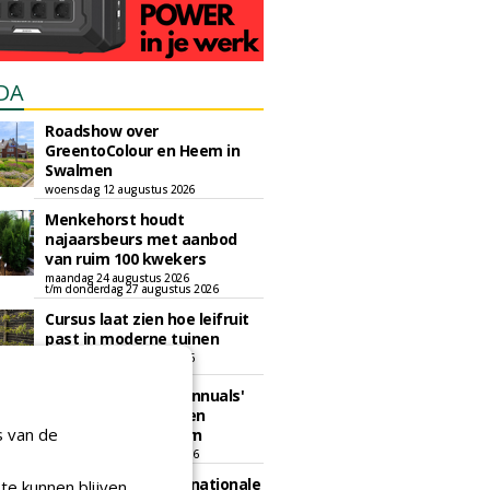
DA
Roadshow over
GreentoColour en Heem in
Swalmen
woensdag 12 augustus 2026
Menkehorst houdt
najaarsbeurs met aanbod
van ruim 100 kwekers
maandag 24 augustus 2026
t/m donderdag 27 augustus 2026
Cursus laat zien hoe leifruit
past in moderne tuinen
woensdag 26 augustus 2026
Vakdag 'All About Annuals'
zet eenjarige planten
s van de
centraal in Appeltern
donderdag 27 augustus 2026
GaLaBau 2026: internationale
te kunnen blijven