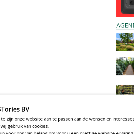
AGEN
Tories BV
 te zijn onze website aan te passen aan de wensen en interesse
ij gebruik van cookies.
jn voor ons van belang om voor u een prettige website ervaring 