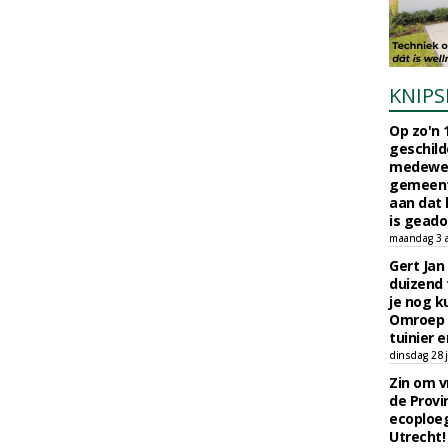
KNIPS
Op zo'n 
geschild
medewerk
gemeent
aan dat
is geado
maandag 3 
Gert Jan
duizend 
je nog k
Omroep 
tuinier e
dinsdag 28 j
Zin om vr
de Provin
ecoploe
Utrecht!