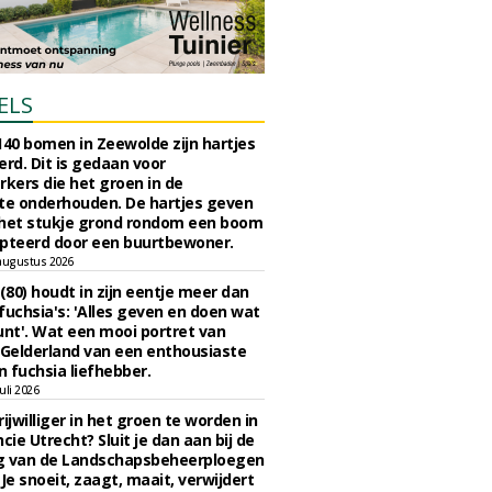
ELS
140 bomen in Zeewolde zijn hartjes
erd. Dit is gedaan voor
ers die het groen in de
e onderhouden. De hartjes geven
 het stukje grond rondom een boom
pteerd door een buurtbewoner.
augustus 2026
 (80) houdt in zijn eentje meer dan
fuchsia's: 'Alles geven en doen wat
unt'. Wat een mooi portret van
Gelderland van een enthousiaste
n fuchsia liefhebber.
uli 2026
ijwilliger in het groen te worden in
cie Utrecht? Sluit je dan aan bij de
g van de Landschapsbeheerploegen
 Je snoeit, zaagt, maait, verwijdert