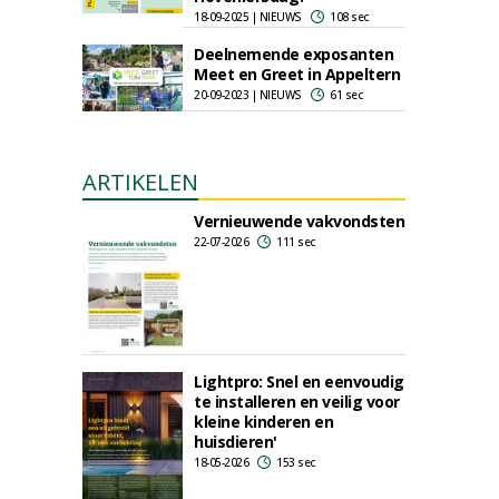
18-09-2025 | NIEUWS
108 sec
Deelnemende exposanten
Meet en Greet in Appeltern
20-09-2023 | NIEUWS
61 sec
ARTIKELEN
Vernieuwende vakvondsten
22-07-2026
111 sec
Lightpro: Snel en eenvoudig
te installeren en veilig voor
kleine kinderen en
huisdieren'
18-05-2026
153 sec