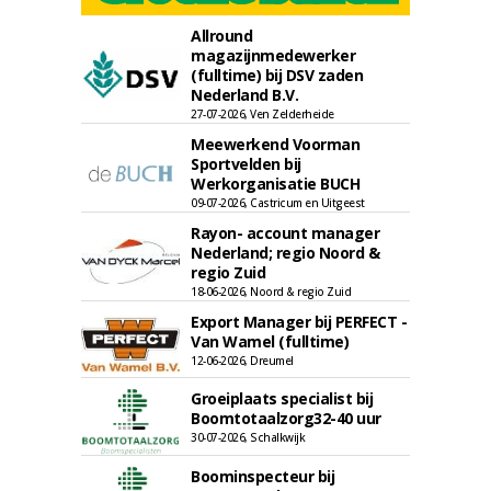
Allround
magazijnmedewerker
(fulltime) bij DSV zaden
Nederland B.V.
27-07-2026, Ven Zelderheide
Meewerkend Voorman
Sportvelden bij
Werkorganisatie BUCH
09-07-2026, Castricum en Uitgeest
Rayon- account manager
Nederland; regio Noord &
regio Zuid
18-06-2026, Noord & regio Zuid
Export Manager bij PERFECT -
Van Wamel (fulltime)
12-06-2026, Dreumel
Groeiplaats specialist bij
Boomtotaalzorg32-40 uur
30-07-2026, Schalkwijk
Boominspecteur bij