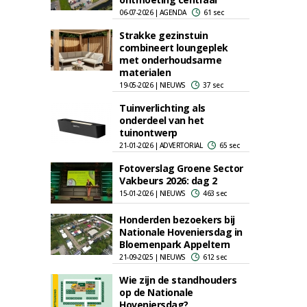
06-07-2026 | AGENDA
61 sec
Strakke gezinstuin
combineert loungeplek
met onderhoudsarme
materialen
19-05-2026 | NIEUWS
37 sec
Tuinverlichting als
onderdeel van het
tuinontwerp
21-01-2026 | ADVERTORIAL
65 sec
Fotoverslag Groene Sector
Vakbeurs 2026: dag 2
15-01-2026 | NIEUWS
463 sec
Honderden bezoekers bij
Nationale Hoveniersdag in
Bloemenpark Appeltern
21-09-2025 | NIEUWS
612 sec
Wie zijn de standhouders
op de Nationale
Hoveniersdag?