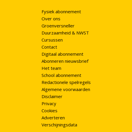
Fysiek abonnement
Over ons
Groenversneller
Duurzaamheid & NWST
Cursussen
Contact
Digitaal abonnement
Abonneren nieuwsbrief
Het team
School abonnement
Redactionele spelregels
Algemene voorwaarden
Disclaimer
Privacy
Cookies
Adverteren
Verschijningsdata