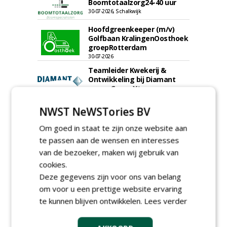
Boomtotaalzorg24-40 uur
30-07-2026, Schalkwijk
Hoofdgreenkeeper (m/v)
Golfbaan KralingenOosthoek
groepRotterdam
30-07-2026
Teamleider Kwekerij &
Ontwikkeling bij Diamant
groep Groen Xtra
30-07-2026
NWST NeWSTories BV
meer Groene Banen
Om goed in staat te zijn onze website aan
te passen aan de wensen en interesses
van de bezoeker, maken wij gebruik van
cookies.
Deze gegevens zijn voor ons van belang
om voor u een prettige website ervaring
te kunnen blijven ontwikkelen.
Lees verder
GREEN OUTLET
Iedereen kan gratis kleine advertenties