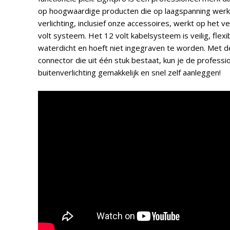
op hoogwaardige producten die op laagspanning werke
verlichting, inclusief onze accessoires, werkt op het ve
volt systeem. Het 12 volt kabelsysteem is veilig, flexi
waterdicht en hoeft niet ingegraven te worden. Met d
connector die uit één stuk bestaat, kun je de professi
buitenverlichting gemakkelijk en snel zelf aanleggen!