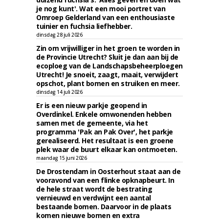
je nog kunt'. Wat een mooi portret van
Omroep Gelderland van een enthousiaste
tuinier en fuchsia liefhebber.
dinsdag 28 juli 2026
Zin om vrijwilliger in het groen te worden in
de Provincie Utrecht? Sluit je dan aan bij de
ecoploeg van de Landschapsbeheerploegen
Utrecht! Je snoeit, zaagt, maait, verwijdert
opschot, plant bomen en struiken en meer.
dinsdag 14 juli 2026
Er is een nieuw parkje geopend in
Overdinkel. Enkele omwonenden hebben
samen met de gemeente, via het
programma 'Pak an Pak Over', het parkje
gerealiseerd. Het resultaat is een groene
plek waar de buurt elkaar kan ontmoeten.
maandag 15 juni 2026
De Drostendam in Oosterhout staat aan de
vooravond van een flinke opknapbeurt. In
de hele straat wordt de bestrating
vernieuwd en verdwijnt een aantal
bestaande bomen. Daarvoor in de plaats
komen nieuwe bomen en extra