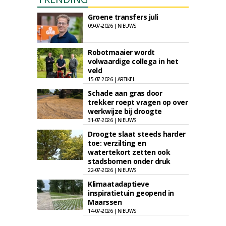
Groene transfers juli
09-07-2026 | NIEUWS
Robotmaaier wordt
volwaardige collega in het
veld
15-07-2026 | ARTIKEL
Schade aan gras door
trekker roept vragen op over
werkwijze bij droogte
31-07-2026 | NIEUWS
Droogte slaat steeds harder
toe: verzilting en
watertekort zetten ook
stadsbomen onder druk
22-07-2026 | NIEUWS
Klimaatadaptieve
inspiratietuin geopend in
Maarssen
14-07-2026 | NIEUWS