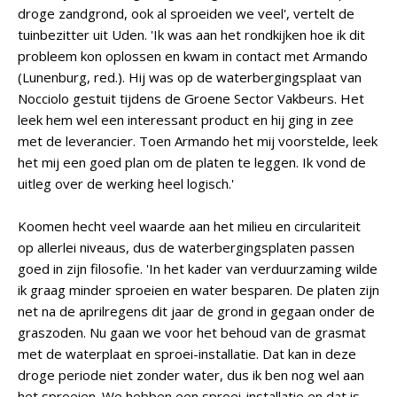
droge zandgrond, ook al sproeiden we veel', vertelt de
tuinbezitter uit Uden. 'Ik was aan het rondkijken hoe ik dit
probleem kon oplossen en kwam in contact met Armando
(Lunenburg, red.). Hij was op de waterbergingsplaat van
Nocciolo gestuit tijdens de Groene Sector Vakbeurs. Het
leek hem wel een interessant product en hij ging in zee
met de leverancier. Toen Armando het mij voorstelde, leek
het mij een goed plan om de platen te leggen. Ik vond de
uitleg over de werking heel logisch.'
Koomen hecht veel waarde aan het milieu en circulariteit
op allerlei niveaus, dus de waterbergingsplaten passen
goed in zijn filosofie. 'In het kader van verduurzaming wilde
ik graag minder sproeien en water besparen. De platen zijn
net na de aprilregens dit jaar de grond in gegaan onder de
graszoden. Nu gaan we voor het behoud van de grasmat
met de waterplaat en sproei-installatie. Dat kan in deze
droge periode niet zonder water, dus ik ben nog wel aan
het sproeien. We hebben een sproei-installatie en dat is