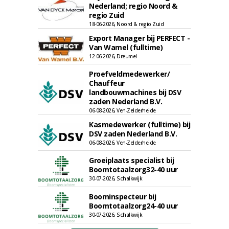
Nederland; regio Noord &
regio Zuid
18-06-2026, Noord & regio Zuid
Export Manager bij PERFECT -
Van Wamel (fulltime)
12-06-2026, Dreumel
Proefveldmedewerker/
Chauffeur
landbouwmachines bij DSV
zaden Nederland B.V.
06-08-2026, Ven-Zelderheide
Kasmedewerker (fulltime) bij
DSV zaden Nederland B.V.
06-08-2026, Ven-Zelderheide
Groeiplaats specialist bij
Boomtotaalzorg32-40 uur
30-07-2026, Schalkwijk
Boominspecteur bij
Boomtotaalzorg24-40 uur
30-07-2026, Schalkwijk