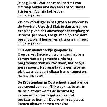
je nog kunt'. Wat een mooi portret van
Omroep Gelderland van een enthousiaste
tuinier en fuchsia liefhebber.
dinsdag 28 juli 2026
Zin om vrijwilliger in het groen te worden in
de Provincie Utrecht? Sluit je dan aan bij de
ecoploeg van de Landschapsbeheerploegen
Utrecht! Je snoeit, zaagt, maait, verwijdert
opschot, plant bomen en struiken en meer.
dinsdag 14 juli 2026
Er is een nieuw parkje geopend in
Overdinkel. Enkele omwonenden hebben
samen met de gemeente, via het
programma 'Pak an Pak Over', het parkje
gerealiseerd. Het resultaat is een groene
plek waar de buurt elkaar kan ontmoeten.
maandag 15 juni 2026
De Drostendam in Oosterhout staat aan de
vooravond van een flinke opknapbeurt. In
de hele straat wordt de bestrating
vernieuwd en verdwijnt een aantal
bestaande bomen. Daarvoor in de plaats
komen nieuwe bomen en extra