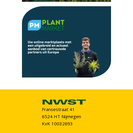
Fransestraat 41
6524 HT Nijmegen
KvK 10032693