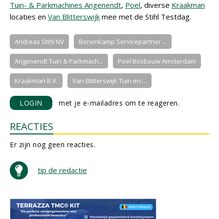
Tuin- & Parkmachines Angenendt
,
Poel
, diverse
Kraakman
locaties en
Van Blitterswijk
mee met de Stihl Testdag.
Andreas Stihl NV
Bonenkamp Servicepartner ...
Angenendt Tuin & Parkmach...
Poel Bosbouw Amsterdam
Kraakman B.V.
Van Blitterswijk Tuin en ...
LOGIN
met je e-mailadres om te reageren.
REACTIES
Er zijn nog geen reacties.
tip de redactie