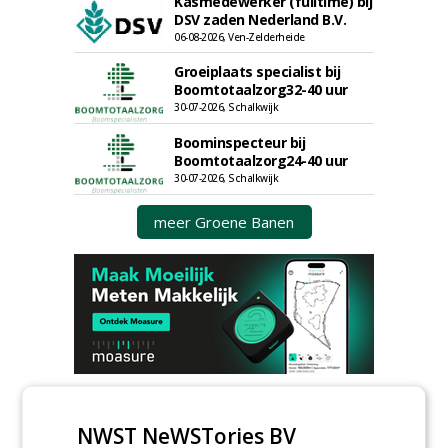
Kasmedewerker (fulltime) bij
DSV zaden Nederland B.V.
06-08-2026, Ven-Zelderheide
Groeiplaats specialist bij
Boomtotaalzorg32-40 uur
30-07-2026, Schalkwijk
Boominspecteur bij
Boomtotaalzorg24-40 uur
30-07-2026, Schalkwijk
meer Groene Banen
GREEN OUTLET
NWST NeWSTories BV
Iedereen kan gratis kleine advertenties