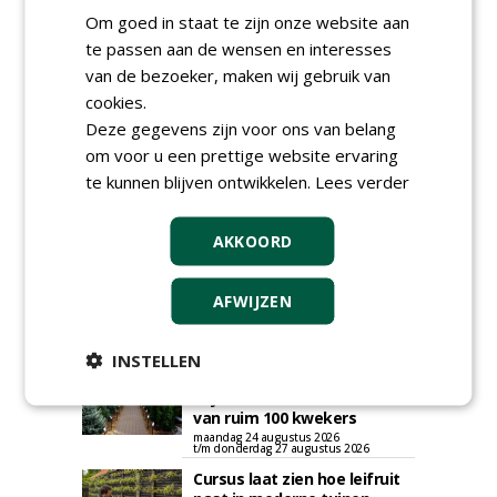
plaatsen via zijn eigen account.
Om goed in staat te zijn onze website aan
Plaats een gratis advertentie
te passen aan de wensen en interesses
van de bezoeker, maken wij gebruik van
cookies.
Deze gegevens zijn voor ons van belang
om voor u een prettige website ervaring
te kunnen blijven ontwikkelen.
Lees verder
AKKOORD
AGENDA
Roadshow over
AFWIJZEN
GreentoColour en Heem in
Swalmen
woensdag 12 augustus 2026
INSTELLEN
Menkehorst houdt
najaarsbeurs met aanbod
van ruim 100 kwekers
maandag 24 augustus 2026
t/m donderdag 27 augustus 2026
Cursus laat zien hoe leifruit