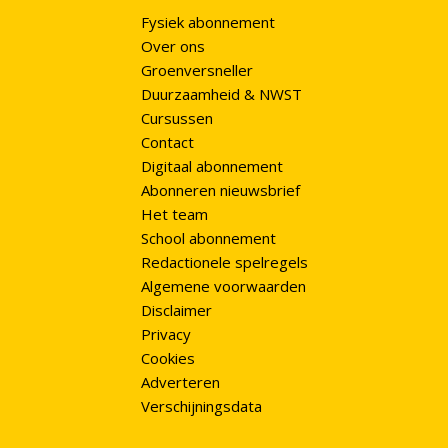
Fysiek abonnement
Over ons
Groenversneller
Duurzaamheid & NWST
Cursussen
Contact
Digitaal abonnement
Abonneren nieuwsbrief
Het team
School abonnement
Redactionele spelregels
Algemene voorwaarden
Disclaimer
Privacy
Cookies
Adverteren
Verschijningsdata