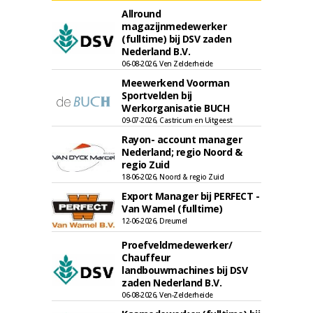
Allround
magazijnmedewerker
(fulltime) bij DSV zaden
Nederland B.V.
06-08-2026, Ven Zelderheide
Meewerkend Voorman
Sportvelden bij
Werkorganisatie BUCH
09-07-2026, Castricum en Uitgeest
Rayon- account manager
Nederland; regio Noord &
regio Zuid
18-06-2026, Noord & regio Zuid
Export Manager bij PERFECT -
Van Wamel (fulltime)
12-06-2026, Dreumel
Proefveldmedewerker/
Chauffeur
landbouwmachines bij DSV
zaden Nederland B.V.
06-08-2026, Ven-Zelderheide