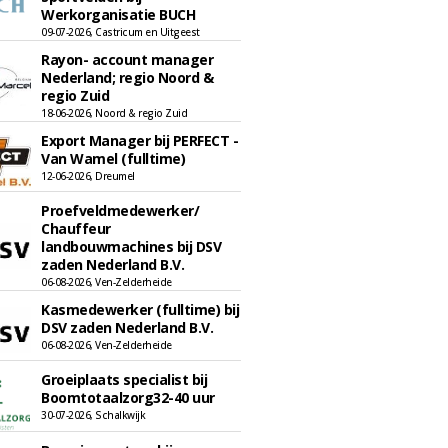
Werkorganisatie BUCH
09-07-2026, Castricum en Uitgeest
Rayon- account manager
Nederland; regio Noord &
regio Zuid
18-06-2026, Noord & regio Zuid
Export Manager bij PERFECT -
Van Wamel (fulltime)
12-06-2026, Dreumel
Proefveldmedewerker/
Chauffeur
landbouwmachines bij DSV
zaden Nederland B.V.
06-08-2026, Ven-Zelderheide
Kasmedewerker (fulltime) bij
DSV zaden Nederland B.V.
06-08-2026, Ven-Zelderheide
Groeiplaats specialist bij
Boomtotaalzorg32-40 uur
30-07-2026, Schalkwijk