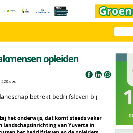
akmensen opleiden
220 sec
andschap betrekt bedrijfsleven bij
bij het onderwijs, dat komt steeds vaker
 en landschapsinrichting van Yuverta in
tussen het bedrijfsleven en de opleiders.