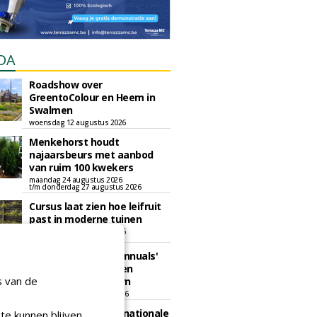
DA
Roadshow over
GreentoColour en Heem in
Swalmen
woensdag 12 augustus 2026
Menkehorst houdt
najaarsbeurs met aanbod
van ruim 100 kwekers
maandag 24 augustus 2026
t/m donderdag 27 augustus 2026
Cursus laat zien hoe leifruit
past in moderne tuinen
woensdag 26 augustus 2026
Vakdag 'All About Annuals'
zet eenjarige planten
s van de
centraal in Appeltern
donderdag 27 augustus 2026
GaLaBau 2026: internationale
te kunnen blijven