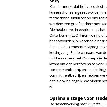
Sexy
Klunder merkt dat het vak ook stee
kunnen drones ingezet worden, net
fantastische simulator op ons terr
worden: een graafmachine met wiel
Die hebben we in overleg met het 
Ontwikkelen (LLO) kijken we nu of 
beantwoorden, bijvoorbeeld naar e
dus ook de gemeente Nijmegen geh
kettingzaag. En de winnaars van de
trokken samen met Omroep Gelder
kwam om een kerstwens te vervulle
commitmentbedrijven. En dan krijg
commitmentbedrijven hebben we o
dat is ook belangrijk. We vinden h
is.'
Optimale stage voor stude
De samenwerking met Yuverta LLO i