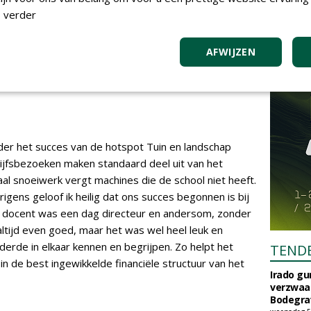
 wilt ook iets terugdoen. We hebben pleinen gecreëerd
 verder
 tuinen en software. Het was een ontzettend leuke dag
ven, omwonenden, ouders van studenten. De
AFWIJZEN
edrijven ingevuld; dat kon je zien doordat
resentaties en workshops gaven. "Samen" is wel het
der het succes van de hotspot Tuin en landschap
jfsbezoeken maken standaard deel uit van het
l snoeiwerk vergt machines die de school niet heeft.
igens geloof ik heilig dat ons succes begonnen is bij
n docent was een dag directeur en andersom, zonder
ltijd even goed, maar het was wel heel leuk en
derde in elkaar kennen en begrijpen. Zo helpt het
TEND
in de best ingewikkelde financiële structuur van het
Irado g
verzwaa
Bodegrav