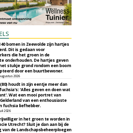
ELS
140 bomen in Zeewolde zijn hartjes
erd. Dit is gedaan voor
ers die het groen in de
e onderhouden. De hartjes geven
 het stukje grond rondom een boom
pteerd door een buurtbewoner.
augustus 2026
 (80) houdt in zijn eentje meer dan
fuchsia's: 'Alles geven en doen wat
unt'. Wat een mooi portret van
Gelderland van een enthousiaste
n fuchsia liefhebber.
uli 2026
ijwilliger in het groen te worden in
cie Utrecht? Sluit je dan aan bij de
g van de Landschapsbeheerploegen