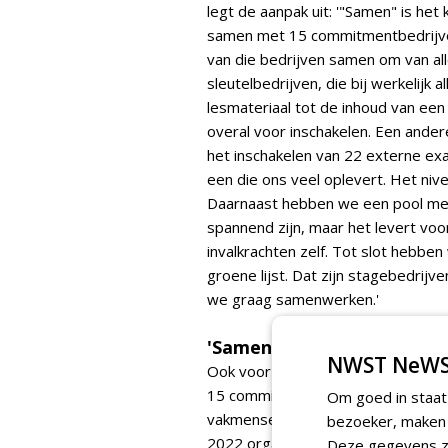
legt de aanpak uit: '"Samen" is he
samen met 15 commitmentbedrijve
van die bedrijven samen om van all
sleutelbedrijven, die bij werkelijk 
lesmateriaal tot de inhoud van een 
overal voor inschakelen. Een ander
het inschakelen van 22 externe e
een die ons veel oplevert. Het niv
Daarnaast hebben we een pool met 2
spannend zijn, maar het levert voo
invalkrachten zelf. Tot slot hebb
groene lijst. Dat zijn stagebedri
we graag samenwerken.'
'Samen' is het codewoord
NWST NeWS
Ook voor de voorlichting en wervi
15 commitmentbedrijven. Bedrijf
Om goed in staat
vakmensen, die de potentiële stud
bezoeker, maken w
2022 organiseerde de hotspot een
Deze gegevens zi