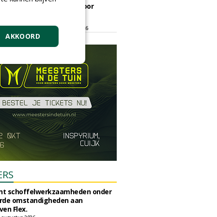
ontmoetingsplek voor
stedelijk groen
dinsdag 15 september 2026
t/m vrijdag 18 september 2026
AKKOORD
ERS
unt schoffelwerkzaamheden onder
rde omstandigheden aan
en Flex.