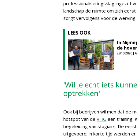
professionaliseringsslag ingezet v
landschap de ruimte om zich eerst
zorgt vervolgens voor de werving 
LEES OOK
In Nijme
de hoven
28-10-2020 | A
'Wil je echt iets kun
optrekken'
Ook bij bedrijven wil men dat de 
hotspot van de
VHG
een training 
begeleiding van stagiairs. De eers
uitgevoerd; in korte tijd werden e