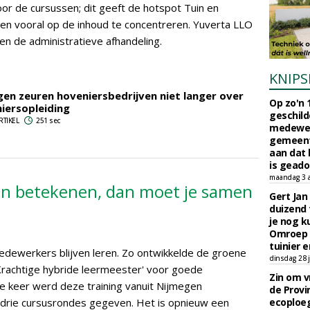
oor de cursussen; dit geeft de hotspot Tuin en
 en vooral op de inhoud te concentreren. Yuverta LLO
en de administratieve afhandeling.
KNIPS
gen zeuren hoveniersbedrijven niet langer over
Op zo'n 
iersopleiding
geschild
RTIKEL
251 sec
medewerk
gemeent
aan dat
is geado
maandag 3 
nen betekenen, dan moet je samen
Gert Jan
duizend 
je nog k
Omroep 
tuinier e
medewerkers blijven leren. Zo ontwikkelde de groene
dinsdag 28 j
'Krachtige hybride leermeester' voor goede
Zin om vr
te keer werd deze training vanuit Nijmegen
de Provin
r drie cursusrondes gegeven. Het is opnieuw een
ecoploe