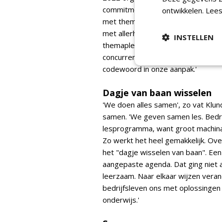
commitmentbedrijven. Klunder: 'Je
ontwikkelen.
Lees
met thema's als financiën, slimme
met allerhande bezoekers: bedrij
INSTELLEN
themapleinen waren samen met de b
concurrenten samen inhoudelijke p
codewoord in onze aanpak.'
Dagje van baan wisselen
'We doen alles samen', zo vat Klun
samen. 'We geven samen les. Bedri
lesprogramma, want groot machinaa
Zo werkt het heel gemakkelijk. Over
het "dagje wisselen van baan". Ee
aangepaste agenda. Dat ging niet a
leerzaam. Naar elkaar wijzen veran
bedrijfsleven ons met oplossingen 
onderwijs.'