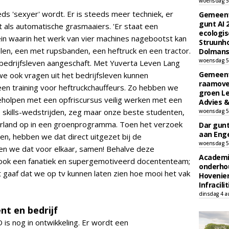
woensdag 5
ds 'sexyer' wordt. Er is steeds meer techniek, er
Gemeent
gunt AI
 als automatische grasmaaiers. 'Er staat een
ecologis
ein waarin het werk van vier machines nagebootst kan
Struunho
en, een met rupsbanden, een heftruck en een tractor.
Dolmans 
woensdag 5
bedrijfsleven aangeschaft. Met Yuverta Leven Lang
Gemeent
we ook vragen uit het bedrijfsleven kunnen
raamove
en training voor heftruckchauffeurs. Zo hebben we
groen L
olpen met een opfriscursus veilig werken met een
Advies &
 skills-wedstrijden, zeg maar onze beste studenten,
woensdag 5
land op in een groenprogramma. Toen het verzoek
Dar gun
aan Enge
n, hebben we dat direct uitgezet bij de
woensdag 5
en we dat voor elkaar, samen! Behalve deze
Academi
ok een fanatiek en supergemotiveerd docententeam;
onderho
et gaaf dat we op tv kunnen laten zien hoe mooi het vak
Hovenie
Infracilit
dinsdag 4 a
nt en bedrijf
s nog in ontwikkeling. Er wordt een