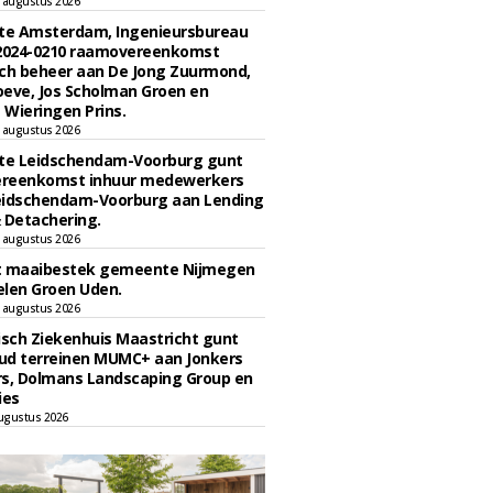
 augustus 2026
e Amsterdam, Ingenieursbureau
 2024-0210 raamovereenkomst
ch beheer aan De Jong Zuurmond,
eve, Jos Scholman Groen en
Wieringen Prins.
 augustus 2026
e Leidschendam-Voorburg gunt
reenkomst inhuur medewerkers
eidschendam-Voorburg aan Lending
 Detachering.
 augustus 2026
t maaibestek gemeente Nijmegen
len Groen Uden.
 augustus 2026
sch Ziekenhuis Maastricht gunt
ud terreinen MUMC+ aan Jonkers
rs, Dolmans Landscaping Group en
ies
ugustus 2026