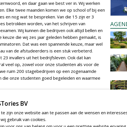
t kernwoord, en daar gaan we best ver in. Wij werken
n. Elke twee maanden komen we op school of bij een
es en nog wat te bespreken. Van die 15 zijn er 3
AGEN
alles betrokken worden, van het schrijven van
examen. Wij kunnen die bedrijven ook altijd bellen en
e keuze die wij zes jaar geleden hebben gemaakt, is
xaminatoren. Dat was een spannende keuze, maar wel
eau van de afstudeerders is een stuk verbeterd.
3 invallers uit het bedrijfsleven. Ook dat kan
ral veel op, zowel voor onze studenten als voor de
en we ruim 200 stagebedrijven op een zogenaamde
jven die onze studenten goed begeleiden en waarmee
Tories BV
ng werkt de hotspot Tuin en landschap samen met de
sbeurzen en open dagen worden opgepakt door deze
 te zijn onze website aan te passen aan de wensen en interesse
enten informeren over de opleiding. In november
ij gebruik van cookies.
 beurs voor de studenten en de
jn voor ons van belang om voor u een prettige website ervaring 