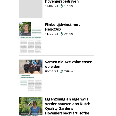
hoveniersbedrijven'
14-10-2023
195 sec
Flinke tijdwinst met
HelixCAD
11-07-2023
241 sec
Samen nieuwe vakmensen
opleiden
03-03-2023
220 sec
Eigenzinnig en eigenwijs
verder bouwen aan Dutch
Quality Gardens
Hoveniersbedrijf 't Höfke