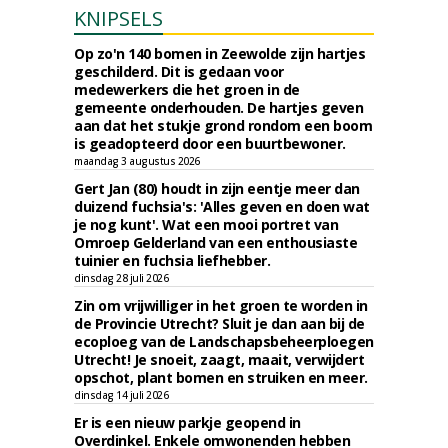
KNIPSELS
Op zo'n 140 bomen in Zeewolde zijn hartjes
geschilderd. Dit is gedaan voor
medewerkers die het groen in de
gemeente onderhouden. De hartjes geven
aan dat het stukje grond rondom een boom
is geadopteerd door een buurtbewoner.
maandag 3 augustus 2026
Gert Jan (80) houdt in zijn eentje meer dan
duizend fuchsia's: 'Alles geven en doen wat
je nog kunt'. Wat een mooi portret van
Omroep Gelderland van een enthousiaste
tuinier en fuchsia liefhebber.
dinsdag 28 juli 2026
Zin om vrijwilliger in het groen te worden in
de Provincie Utrecht? Sluit je dan aan bij de
ecoploeg van de Landschapsbeheerploegen
Utrecht! Je snoeit, zaagt, maait, verwijdert
opschot, plant bomen en struiken en meer.
dinsdag 14 juli 2026
Er is een nieuw parkje geopend in
Overdinkel. Enkele omwonenden hebben