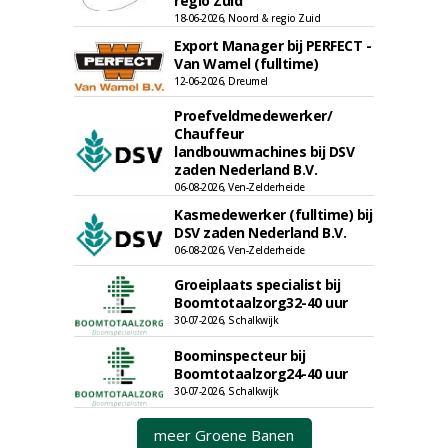
regio Zuid
18-06-2026, Noord & regio Zuid
Export Manager bij PERFECT -
Van Wamel (fulltime)
12-06-2026, Dreumel
Proefveldmedewerker/
Chauffeur
landbouwmachines bij DSV
zaden Nederland B.V.
06-08-2026, Ven-Zelderheide
Kasmedewerker (fulltime) bij
DSV zaden Nederland B.V.
06-08-2026, Ven-Zelderheide
Groeiplaats specialist bij
Boomtotaalzorg32-40 uur
30-07-2026, Schalkwijk
Boominspecteur bij
Boomtotaalzorg24-40 uur
30-07-2026, Schalkwijk
meer Groene Banen