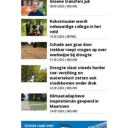
Groene transfers juli
09-07-2026 | NIEUWS
Robotmaaier wordt
volwaardige collega in het
veld
15-07-2026 | ARTIKEL
Schade aan gras door
trekker roept vragen op over
werkwijze bij droogte
31-07-2026 | NIEUWS
Droogte slaat steeds harder
toe: verzilting en
watertekort zetten ook
stadsbomen onder druk
22-07-2026 | NIEUWS
Klimaatadaptieve
inspiratietuin geopend in
Maarssen
14-07-2026 | NIEUWS