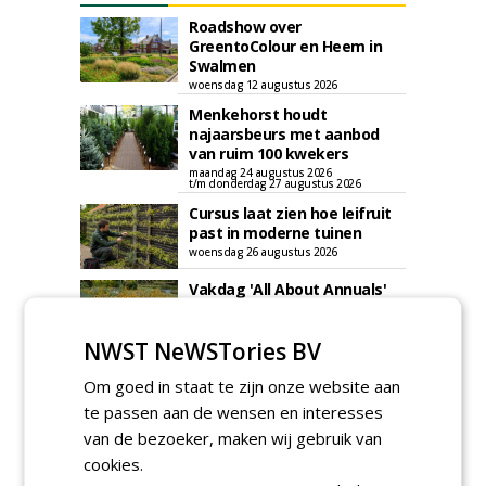
Roadshow over
GreentoColour en Heem in
Swalmen
woensdag 12 augustus 2026
Menkehorst houdt
najaarsbeurs met aanbod
van ruim 100 kwekers
maandag 24 augustus 2026
t/m donderdag 27 augustus 2026
Cursus laat zien hoe leifruit
past in moderne tuinen
woensdag 26 augustus 2026
Vakdag 'All About Annuals'
zet eenjarige planten
centraal in Appeltern
NWST NeWSTories BV
donderdag 27 augustus 2026
GaLaBau 2026: internationale
Om goed in staat te zijn onze website aan
ontmoetingsplek voor
te passen aan de wensen en interesses
stedelijk groen
van de bezoeker, maken wij gebruik van
dinsdag 15 september 2026
t/m vrijdag 18 september 2026
cookies.