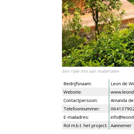
Een rijke mix van materialen
Bedrijfsnaam:
Leon de Wi
Website:
www.leonde
Contactpersoon:
Amanda de
Telefoonnummer:
06413790
E-mailadres:
info@leond
Rol m.b.t. het project:
Aannemer