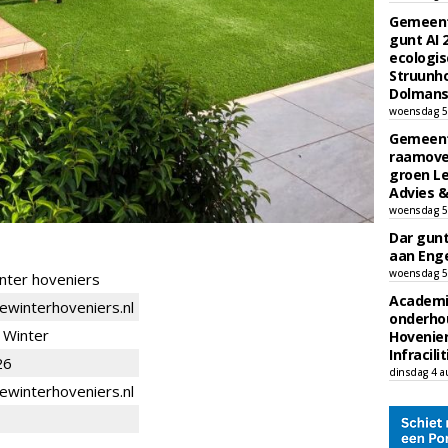
Gemeent
gunt AI
ecologis
Struunho
Dolmans 
woensdag 5
Gemeent
raamove
groen L
Advies &
woensdag 5
Dar gun
aan Enge
woensdag 5
nter hoveniers
Academi
winterhoveniers.nl
onderho
 Winter
Hovenie
Infracilit
26
dinsdag 4 a
ewinterhoveniers.nl