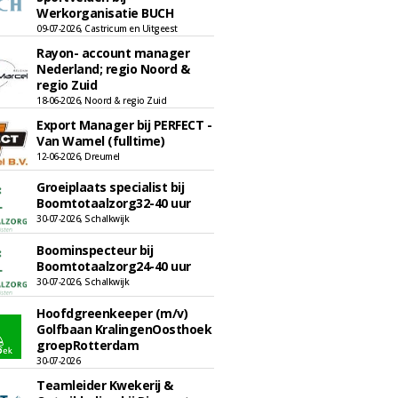
Werkorganisatie BUCH
09-07-2026, Castricum en Uitgeest
Rayon- account manager
Nederland; regio Noord &
regio Zuid
18-06-2026, Noord & regio Zuid
Export Manager bij PERFECT -
Van Wamel (fulltime)
12-06-2026, Dreumel
Groeiplaats specialist bij
Boomtotaalzorg32-40 uur
30-07-2026, Schalkwijk
Boominspecteur bij
Boomtotaalzorg24-40 uur
30-07-2026, Schalkwijk
Hoofdgreenkeeper (m/v)
Golfbaan KralingenOosthoek
groepRotterdam
30-07-2026
Teamleider Kwekerij &