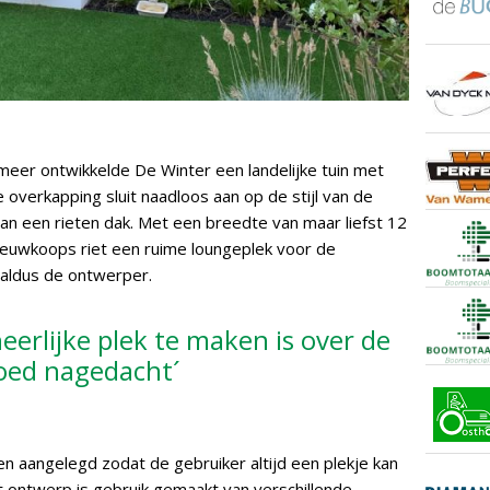
eer ontwikkelde De Winter een landelijke tuin met
overkapping sluit naadloos aan op de stijl van de
an een rieten dak. Met een breedte van maar liefst 12
ieuwkoops riet een ruime loungeplek voor de
 aldus de ontwerper.
eerlijke plek te maken is over de
oed nagedacht´
en aangelegd zodat de gebruiker altijd een plekje kan
et ontwerp is gebruik gemaakt van verschillende