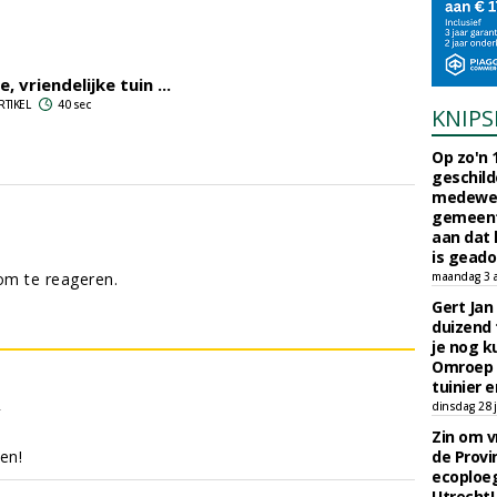
, vriendelijke tuin ...
RTIKEL
40 sec
KNIPS
Op zo'n 
geschild
medewerk
gemeent
aan dat
is geado
m te reageren.
maandag 3 
Gert Jan
duizend 
je nog k
Omroep 
tuinier e
2
dinsdag 28 j
Zin om vr
en!
de Provin
ecoploe
Utrecht!