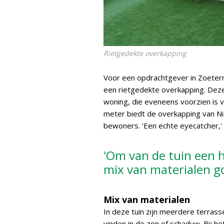
Rietgedekte overkapping
Voor een opdrachtgever in Zoeterm
een rietgedekte overkapping. Deze 
woning, die eveneens voorzien is v
meter biedt de overkapping van N
bewoners. 'Een echte eyecatcher,'
'Om van de tuin een h
mix van materialen g
Mix van materialen
In deze tuin zijn meerdere terrass
vinden in de zon of schaduw. Bij h