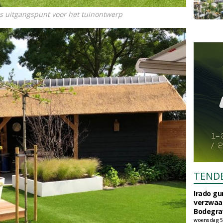
as uitgangspunt voor het tuinontwerp
TEND
Irado g
verzwaa
Bodegrav
woensdag 5