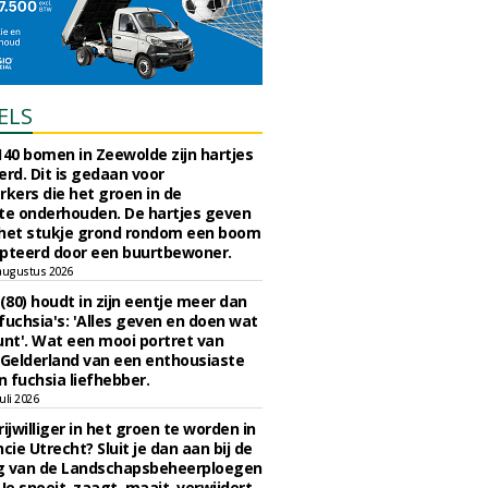
ELS
140 bomen in Zeewolde zijn hartjes
erd. Dit is gedaan voor
ers die het groen in de
e onderhouden. De hartjes geven
 het stukje grond rondom een boom
pteerd door een buurtbewoner.
augustus 2026
 (80) houdt in zijn eentje meer dan
fuchsia's: 'Alles geven en doen wat
unt'. Wat een mooi portret van
Gelderland van een enthousiaste
n fuchsia liefhebber.
uli 2026
ijwilliger in het groen te worden in
cie Utrecht? Sluit je dan aan bij de
g van de Landschapsbeheerploegen
 Je snoeit, zaagt, maait, verwijdert