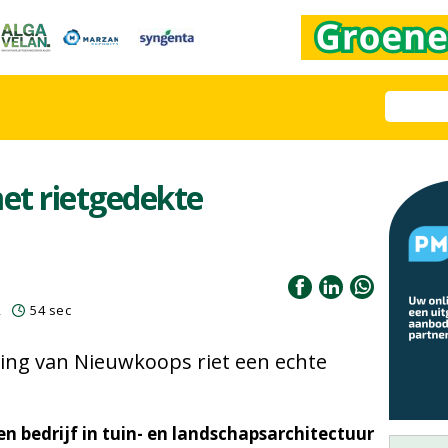
met rietgedekte
2
54 sec
ing van Nieuwkoops riet een echte
een bedrijf in tuin- en landschapsarchitectuur