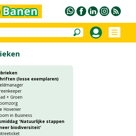
ieken
ubrieken
chriften (losse exemplaren)
ieldmanager
reenkeeper
tad + Groen
oomzorg
e Hovenier
oom in Business
smiddag 'Natuurlijke stappen
eer biodiversiteit'
ntreeticket