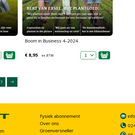
Boom in Business 4-2024
€ 8,95
ex BTW
7
Fysiek abonnement
inf
Over ons
02
Groenversneller
en
06