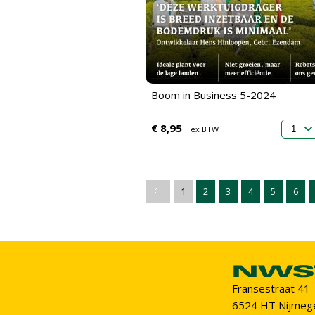
Boom in Business 5-2024
€ 8,95
ex BTW
1
2
3
4
5
6
Fransestraat 41
6524 HT Nijmeg