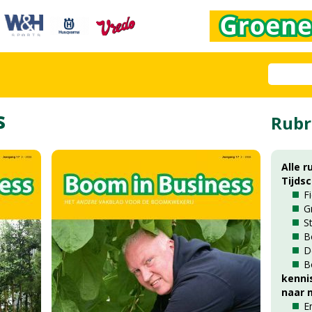
s
Rubr
Alle r
Tijds
F
G
S
B
D
B
kenni
naar m
E