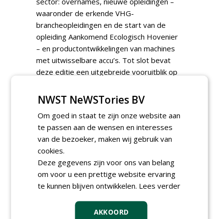
sector: overnames, nieuwe opleidingen –
waaronder de erkende VHG-
brancheopleidingen en de start van de
opleiding Aankomend Ecologisch Hovenier
– en productontwikkelingen van machines
met uitwisselbare accu’s. Tot slot bevat
deze editie een uitgebreide vooruitblik op
de Groene Sector Vakbeurs 2026. Het
evenement in Hardenberg biedt
NWST NeWSTories BV
bezoekers een compleet overzicht van
Om goed in staat te zijn onze website aan
leveranciers, innovaties en trends. Op de
te passen aan de wensen en interesses
beursvloer zijn kwekers,
van de bezoeker, maken wij gebruik van
machineleveranciers,
cookies.
softwareontwikkelaars en
Deze gegevens zijn voor ons van belang
houtbouwspecialisten aanwezig.
om voor u een prettige website ervaring
Bezoekers krijgen daarnaast inzicht in
te kunnen blijven ontwikkelen.
Lees verder
actuele thema’s zoals automatisering en
het groeiende gebruik van AI binnen het
AKKOORD
hoveniersvak.