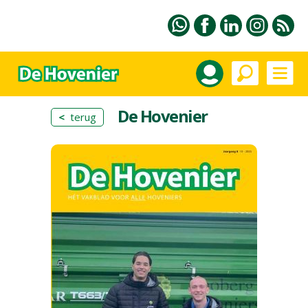
De Hovenier
<
terug