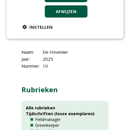
Kortom: een editie met actuele
AFWIJZEN
ontwikkelingen, ondernemersverhalen uit
de praktijk en een vooruitblik op wat de
INSTELLEN
sector in 2026 kan verwachten.
Naam:
De Hovenier
Jaar:
2025
Nummer:
10
Rubrieken
Alle rubrieken
Tijdschriften (losse exemplaren)
Fieldmanager
Greenkeeper