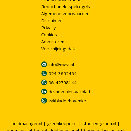
Redactionele spelregels
Algemene voorwaarden
Disclaimer
Privacy
Cookies
Adverteren
Verschijningsdata
info@nwst.nl
024-3602454
06-42798144
de-hovenier-vakblad
vakbladdehovenier
fieldmanager.nl
|
greenkeeper.nl
|
stad-en-groen.nl
|
boomzorg.nl
|
vakbladdehovenier.nl
|
boom-in-business.nl