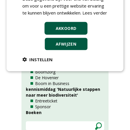
Nummer:
6
om voor u een prettige website ervaring
te kunnen blijven ontwikkelen.
Lees verder
Rubrieken
AKKOORD
Alle rubrieken
AFWIJZEN
Tijdschriften (losse exemplaren)
Fieldmanager
INSTELLEN
Greenkeeper
Stad + Groen
Boomzorg
De Hovenier
Boom in Business
kennismiddag 'Natuurlijke stappen
naar meer biodiversiteit'
Entreeticket
Sponsor
Boeken