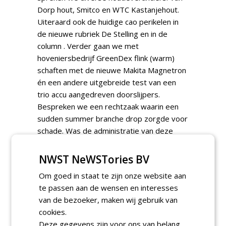
Dorp hout, Smitco en WTC Kastanjehout.
Uiteraard ook de huidige cao perikelen in
de nieuwe rubriek De Stelling en in de
column . Verder gaan we met
hoveniersbedrijf GreenDex flink (warm)
schaften met de nieuwe Makita Magnetron
én een andere uitgebreide test van een
trio accu aangedreven doorslijpers.
Bespreken we een rechtzaak waarin een
sudden summer branche drop zorgde voor
schade. Was de administratie van deze
onderhoudshovenier wel op orde?
Uiteraard ook nog twee top-10 toppers:
NWST NeWSTories BV
heesters én siergrassen en nog veel en
Om goed in staat te zijn onze website aan
veel meer.
te passen aan de wensen en interesses
van de bezoeker, maken wij gebruik van
Naam:
De Hovenier
cookies.
Jaar:
2023
Deze gegevens zijn voor ons van belang