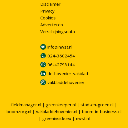
Disclaimer
Privacy
Cookies
Adverteren
Verschijningsdata
info@nwst.nl
024-3602454
06-42798144
de-hovenier-vakblad
vakbladdehovenier
fieldmanager.nl
|
greenkeeper.nl
|
stad-en-groen.nl
|
boomzorg.nl
|
vakbladdehovenier.nl
|
boom-in-business.nl
|
greeninside.eu
|
nwst.nl