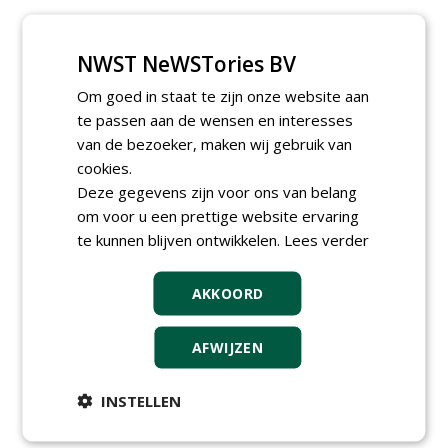
Rubrieken
NWST NeWSTories BV
Alle rubrieken
Om goed in staat te zijn onze website aan
Tijdschriften (losse exemplaren)
te passen aan de wensen en interesses
Fieldmanager
van de bezoeker, maken wij gebruik van
Greenkeeper
cookies.
Stad + Groen
Deze gegevens zijn voor ons van belang
Boomzorg
De Hovenier
om voor u een prettige website ervaring
Boom in Business
te kunnen blijven ontwikkelen.
Lees verder
kennismiddag 'Natuurlijke stappen
naar meer biodiversiteit'
Entreeticket
AKKOORD
Sponsor
Boeken
AFWIJZEN
INSTELLEN