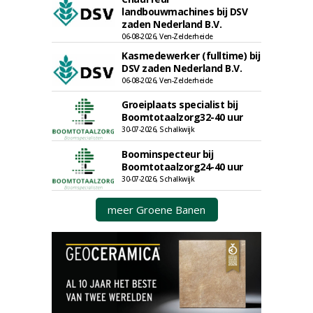
landbouwmachines bij DSV
zaden Nederland B.V.
06-08-2026, Ven-Zelderheide
Kasmedewerker (fulltime) bij
DSV zaden Nederland B.V.
06-08-2026, Ven-Zelderheide
Groeiplaats specialist bij
Boomtotaalzorg32-40 uur
30-07-2026, Schalkwijk
Boominspecteur bij
Boomtotaalzorg24-40 uur
30-07-2026, Schalkwijk
meer Groene Banen