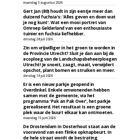
maandag 3 augustus 2026
Gert Jan (80) houdt in zijn eentje meer dan
duizend fuchsia's: 'Alles geven en doen wat
je nog kunt'. Wat een mooi portret van
Omroep Gelderland van een enthousiaste
tuinier en fuchsia liefhebber.
dinsdag 28 juli 2026
Zin om vrijwilliger in het groen te worden in
de Provincie Utrecht? Sluit je dan aan bij de
ecoploeg van de Landschapsbeheerploegen
Utrecht! Je snoeit, zaagt, maait, verwijdert
opschot, plant bomen en struiken en meer.
dinsdag 14 juli 2026
Er is een nieuw parkje geopend in
Overdinkel. Enkele omwonenden hebben
samen met de gemeente, via het
programma 'Pak an Pak Over', het parkje
gerealiseerd. Het resultaat is een groene
plek waar de buurt elkaar kan ontmoeten.
maandag 15 juni 2026
De Drostendam in Oosterhout staat aan de
vooravond van een flinke opknapbeurt. In
de hele straat wordt de bestrating