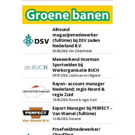
Allround
magazijnmedewerker
(fulltime) bij DSV zaden
Nederland B.V.
06-08-2026, Ven Zelderheide
Meewerkend Voorman
Sportvelden bij
Werkorganisatie BUCH
09-07-2026, Castricum en Uitgeest
Rayon- account manager
Nederland; regio Noord &
regio Zuid
18-06-2026, Noord & regio Zuid
Export Manager bij PERFECT -
Van Wamel (fulltime)
12-06-2026, Dreumel
Proefveldmedewerker/
Chauffeur