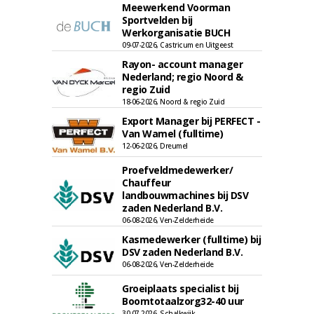
Meewerkend Voorman
Sportvelden bij
Werkorganisatie BUCH
09-07-2026, Castricum en Uitgeest
Rayon- account manager
Nederland; regio Noord &
regio Zuid
18-06-2026, Noord & regio Zuid
Export Manager bij PERFECT -
Van Wamel (fulltime)
12-06-2026, Dreumel
Proefveldmedewerker/
Chauffeur
landbouwmachines bij DSV
zaden Nederland B.V.
06-08-2026, Ven-Zelderheide
Kasmedewerker (fulltime) bij
DSV zaden Nederland B.V.
06-08-2026, Ven-Zelderheide
Groeiplaats specialist bij
Boomtotaalzorg32-40 uur
30-07-2026, Schalkwijk