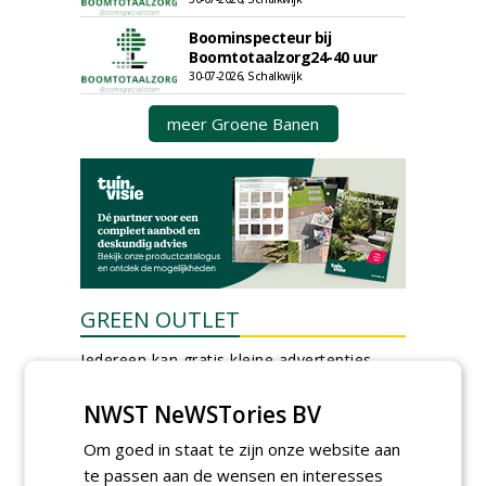
Boominspecteur bij
Boomtotaalzorg24-40 uur
30-07-2026, Schalkwijk
meer Groene Banen
GREEN OUTLET
Iedereen kan gratis kleine advertenties
plaatsen via zijn eigen account.
NWST NeWSTories BV
Plaats een gratis advertentie
Om goed in staat te zijn onze website aan
te passen aan de wensen en interesses