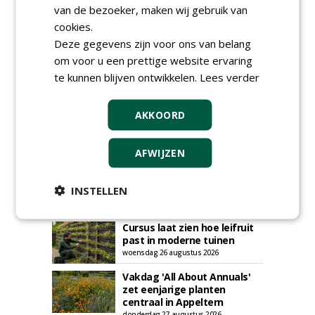
van de bezoeker, maken wij gebruik van
cookies.
Deze gegevens zijn voor ons van belang
om voor u een prettige website ervaring
te kunnen blijven ontwikkelen.
Lees verder
AGENDA
Roadshow over
AKKOORD
GreentoColour en Heem in
Swalmen
woensdag 12 augustus 2026
AFWIJZEN
Menkehorst houdt
najaarsbeurs met aanbod
van ruim 100 kwekers
INSTELLEN
maandag 24 augustus 2026
t/m donderdag 27 augustus 2026
Cursus laat zien hoe leifruit
past in moderne tuinen
woensdag 26 augustus 2026
Vakdag 'All About Annuals'
zet eenjarige planten
centraal in Appeltern
donderdag 27 augustus 2026