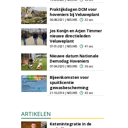
Praktijkdagen DCM voor
hoveniers bij Veluweplant
06-08-2021 | NIEUWS
32 sec
Jos Konijn en Arjen Timmer
nieuwe directieleden
Veluweplant
07-01-2021 | NIEUWS
41 sec
Nieuwe datum Nationale
Demodag Hoveniers
07-04-2020 | NIEUWS
36 sec
Bijeenkomsten voor
spuitlicentie
gewasbescherming
21-10-2014 | NIEUWS
43 sec
ARTIKELEN
Ketenintegratie in de