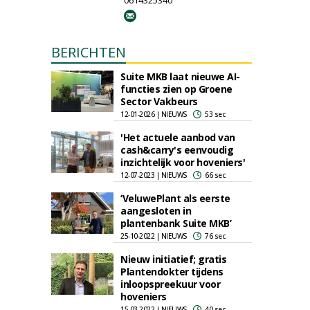
0614325340
BERICHTEN
Suite MKB laat nieuwe AI-
functies zien op Groene
Sector Vakbeurs
12-01-2026 | NIEUWS
53 sec
'Het actuele aanbod van
cash&carry's eenvoudig
inzichtelijk voor hoveniers'
12-07-2023 | NIEUWS
66 sec
‘VeluwePlant als eerste
aangesloten in
plantenbank Suite MKB’
25-10-2022 | NIEUWS
76 sec
Nieuw initiatief; gratis
Plantendokter tijdens
inloopspreekuur voor
hoveniers
15-03-2022 | NIEUWS
40 sec