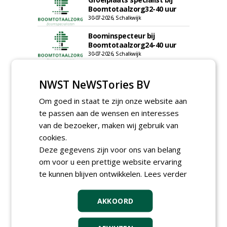
Boomtotaalzorg32-40 uur
30-07-2026, Schalkwijk
Boominspecteur bij
Boomtotaalzorg24-40 uur
30-07-2026, Schalkwijk
meer Groene Banen
NWST NeWSTories BV
Om goed in staat te zijn onze website aan
te passen aan de wensen en interesses
van de bezoeker, maken wij gebruik van
cookies.
Deze gegevens zijn voor ons van belang
om voor u een prettige website ervaring
GREEN OUTLET
te kunnen blijven ontwikkelen.
Lees verder
Iedereen kan gratis kleine advertenties
plaatsen via zijn eigen account.
AKKOORD
Plaats een gratis advertentie