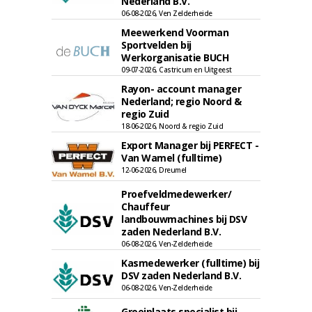
Nederland B.V.
06-08-2026, Ven Zelderheide
Meewerkend Voorman
Sportvelden bij
Werkorganisatie BUCH
09-07-2026, Castricum en Uitgeest
Rayon- account manager
Nederland; regio Noord &
regio Zuid
18-06-2026, Noord & regio Zuid
Export Manager bij PERFECT -
Van Wamel (fulltime)
12-06-2026, Dreumel
Proefveldmedewerker/
Chauffeur
landbouwmachines bij DSV
zaden Nederland B.V.
06-08-2026, Ven-Zelderheide
Kasmedewerker (fulltime) bij
DSV zaden Nederland B.V.
06-08-2026, Ven-Zelderheide
Groeiplaats specialist bij