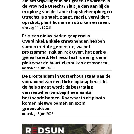
Zin om vrijwilliger in het groen te worden in
de Provincie Utrecht? Sluit je dan aan bij de
ecoploeg van de Landschapsbeheerploegen
Utrecht! Je snoeit, zaagt, maait, verwijdert
opschot, plant bomen en struiken en meer.
dinsdag 14 juli 2026
Er is een nieuw parkje geopend in
Overdinkel. Enkele omwonenden hebben
samen met de gemeente, via het
programma 'Pak an Pak Over', het parkje
gerealiseerd. Het resultaat is een groene
plek waar de buurt elkaar kan ontmoeten.
maandag 15 juni 2026
De Drostendam in Oosterhout staat aan de
vooravond van een flinke opknapbeurt. In
de hele straat wordt de bestrating
vernieuwd en verdwijnt een aantal
bestaande bomen. Daarvoor in de plaats
komen nieuwe bomen en extra
groenvakken.
maandag 15 juni 2026