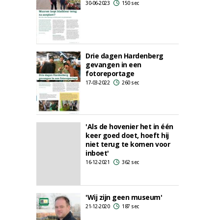
30-06-2023
150 sec
Drie dagen Hardenberg
gevangen in een
fotoreportage
17-03-2022
260 sec
'Als de hovenier het in één
keer goed doet, hoeft hij
niet terug te komen voor
inboet'
16-12-2021
362 sec
'Wij zijn geen museum'
21-12-2020
187 sec