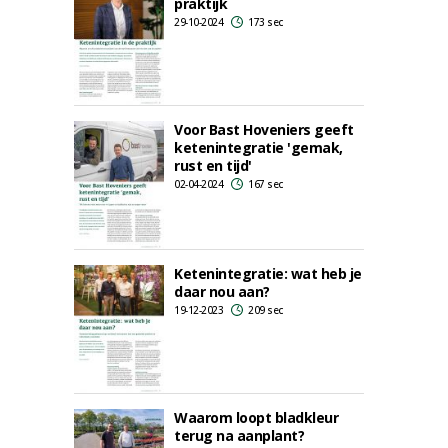
praktijk
29-10-2024
173 sec
Voor Bast Hoveniers geeft
ketenintegratie 'gemak,
rust en tijd'
02-04-2024
167 sec
Ketenintegratie: wat heb je
daar nou aan?
19-12-2023
209 sec
Waarom loopt bladkleur
terug na aanplant?