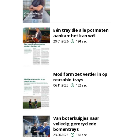
Eén tray die alle potmaten
aankan: het kan wél
29-01-2026
194 sec
Modiform zet verder in op
reusable trays
06-11-2025
132 sec
Van boterkuipjes naar
volledig gerecyclede
bomentrays
23-06-2025
161 sec