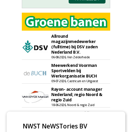
Allround
magazijnmedewerker
(fulltime) bij DSV zaden
Nederland B.V.
06-08-2026, Ven Zelderheide
Meewerkend Voorman
Sportvelden bij
Werkorganisatie BUCH
09-07-2026, Castricum en Uitgeest
Rayon- account manager
Nederland; regio Noord &
regio Zuid
18-06-2026, Noord & regio Zuid
Export Manager bij PERFECT -
Van Wamel (fulltime)
12-06-2026, Dreumel
NWST NeWSTories BV