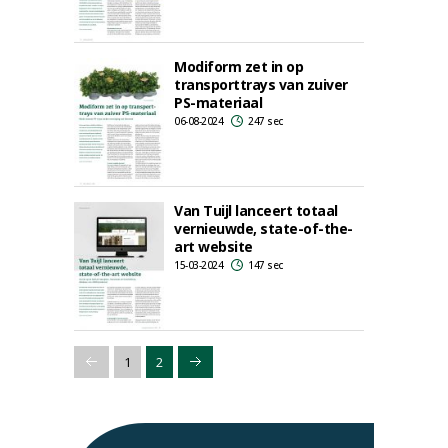
Modiform zet in op
transporttrays van zuiver
PS-materiaal
06-08-2024
247 sec
Van Tuijl lanceert totaal
vernieuwde, state-of-the-
art website
15-03-2024
147 sec
1
2