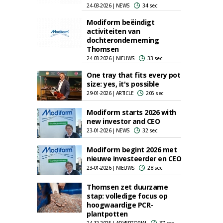
24-03-2026 | NEWS
34 sec
Modiform beëindigt
activiteiten van
dochteronderneming
Thomsen
24-03-2026 | NIEUWS
33 sec
One tray that fits every pot
size: yes, it's possible
29-01-2026 | ARTICLE
205 sec
Modiform starts 2026 with
new investor and CEO
23-01-2026 | NEWS
32 sec
Modiform begint 2026 met
nieuwe investeerder en CEO
23-01-2026 | NIEUWS
28 sec
Thomsen zet duurzame
stap: volledige focus op
hoogwaardige PCR-
plantpotten