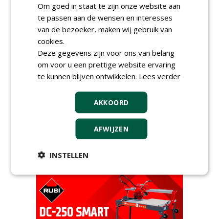
Proefveldmedewerker/
Om goed in staat te zijn onze website aan
Chauffeur
te passen aan de wensen en interesses
landbouwmachines bij DSV
van de bezoeker, maken wij gebruik van
zaden Nederland B.V.
06-08-2026, Ven-Zelderheide
cookies.
Kasmedewerker (fulltime) bij
Deze gegevens zijn voor ons van belang
DSV zaden Nederland B.V.
om voor u een prettige website ervaring
06-08-2026, Ven-Zelderheide
te kunnen blijven ontwikkelen.
Lees verder
Groeiplaats specialist bij
Boomtotaalzorg32-40 uur
AKKOORD
30-07-2026, Schalkwijk
Boominspecteur bij
AFWIJZEN
Boomtotaalzorg24-40 uur
30-07-2026, Schalkwijk
INSTELLEN
meer Groene Banen