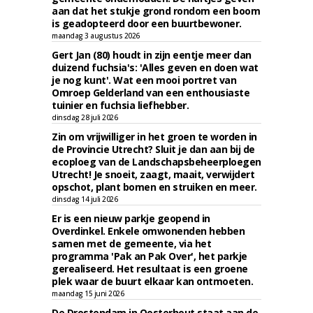
aan dat het stukje grond rondom een boom
is geadopteerd door een buurtbewoner.
maandag 3 augustus 2026
Gert Jan (80) houdt in zijn eentje meer dan
duizend fuchsia's: 'Alles geven en doen wat
je nog kunt'. Wat een mooi portret van
Omroep Gelderland van een enthousiaste
tuinier en fuchsia liefhebber.
dinsdag 28 juli 2026
Zin om vrijwilliger in het groen te worden in
de Provincie Utrecht? Sluit je dan aan bij de
ecoploeg van de Landschapsbeheerploegen
Utrecht! Je snoeit, zaagt, maait, verwijdert
opschot, plant bomen en struiken en meer.
dinsdag 14 juli 2026
Er is een nieuw parkje geopend in
Overdinkel. Enkele omwonenden hebben
samen met de gemeente, via het
programma 'Pak an Pak Over', het parkje
gerealiseerd. Het resultaat is een groene
plek waar de buurt elkaar kan ontmoeten.
maandag 15 juni 2026
De Drostendam in Oosterhout staat aan de