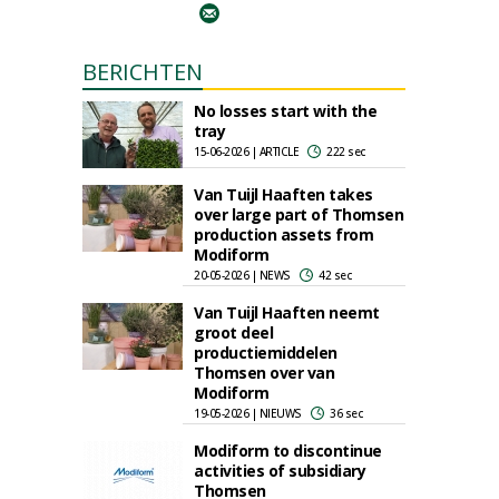
BERICHTEN
No losses start with the
tray
15-06-2026 | ARTICLE
222 sec
Van Tuijl Haaften takes
over large part of Thomsen
production assets from
Modiform
20-05-2026 | NEWS
42 sec
Van Tuijl Haaften neemt
groot deel
productiemiddelen
Thomsen over van
Modiform
19-05-2026 | NIEUWS
36 sec
Modiform to discontinue
activities of subsidiary
Thomsen