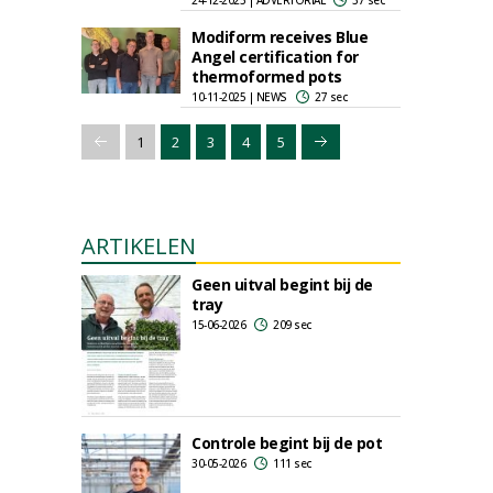
24-12-2025 | ADVERTORIAL
37 sec
Modiform receives Blue
Angel certification for
thermoformed pots
10-11-2025 | NEWS
27 sec
1
2
3
4
5
ARTIKELEN
Geen uitval begint bij de
tray
15-06-2026
209 sec
Controle begint bij de pot
30-05-2026
111 sec