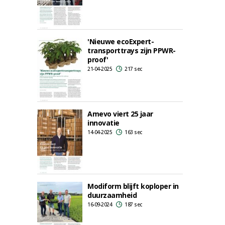
'Nieuwe ecoExpert-
transporttrays zijn PPWR-
proof'
21-04-2025
217 sec
Amevo viert 25 jaar
innovatie
14-04-2025
163 sec
Modiform blijft koploper in
duurzaamheid
16-09-2024
187 sec