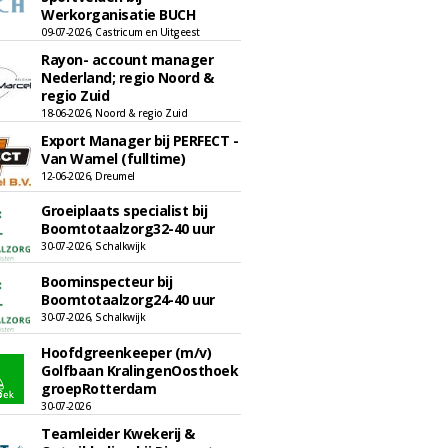
Werkorganisatie BUCH
09-07-2026, Castricum en Uitgeest
Rayon- account manager
Nederland; regio Noord &
regio Zuid
18-06-2026, Noord & regio Zuid
Export Manager bij PERFECT -
Van Wamel (fulltime)
12-06-2026, Dreumel
Groeiplaats specialist bij
Boomtotaalzorg32-40 uur
30-07-2026, Schalkwijk
Boominspecteur bij
Boomtotaalzorg24-40 uur
30-07-2026, Schalkwijk
Hoofdgreenkeeper (m/v)
Golfbaan KralingenOosthoek
groepRotterdam
30-07-2026
Teamleider Kwekerij &