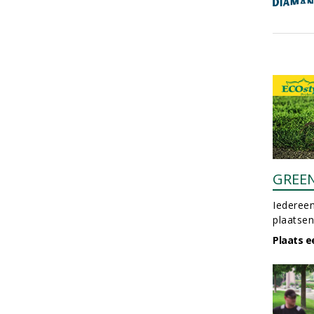
GREE
Iedereen
plaatsen
Plaats e