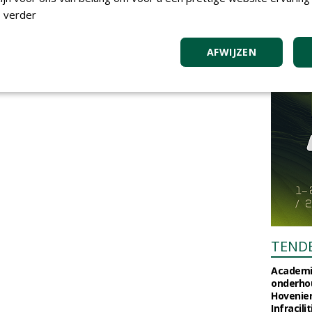
 verder
AFWIJZEN
TEND
Academi
onderho
Hovenie
Infracilit