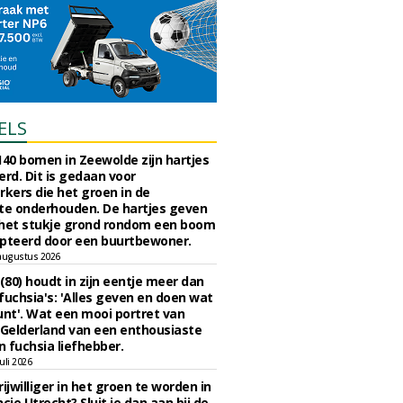
ELS
140 bomen in Zeewolde zijn hartjes
erd. Dit is gedaan voor
ers die het groen in de
e onderhouden. De hartjes geven
 het stukje grond rondom een boom
pteerd door een buurtbewoner.
augustus 2026
 (80) houdt in zijn eentje meer dan
fuchsia's: 'Alles geven en doen wat
unt'. Wat een mooi portret van
Gelderland van een enthousiaste
n fuchsia liefhebber.
uli 2026
ijwilliger in het groen te worden in
cie Utrecht? Sluit je dan aan bij de