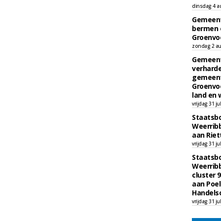
dinsdag 4 a
Gemeent
bermen 
Groenvoo
zondag 2 au
Gemeent
verharde
gemeente
Groenvoo
land en 
vrijdag 31 ju
Staatsb
Weerribbe
aan Riet
vrijdag 31 ju
Staatsb
Weerribb
cluster 9
aan Poe
Handels
vrijdag 31 ju