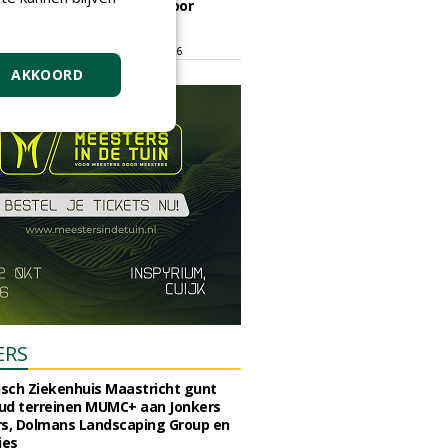
ontmoetingsplek voor
stedelijk groen
dinsdag 15 september 2026
t/m vrijdag 18 september 2026
AKKOORD
ERS
sch Ziekenhuis Maastricht gunt
ud terreinen MUMC+ aan Jonkers
rs, Dolmans Landscaping Group en
ies