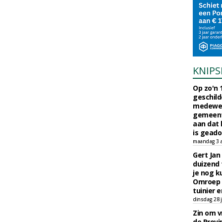
KNIPS
Op zo'n 
geschild
medewerk
gemeent
aan dat
is geado
maandag 3 
Gert Jan
duizend 
je nog k
Omroep 
tuinier e
dinsdag 28 j
Zin om vr
de Provin