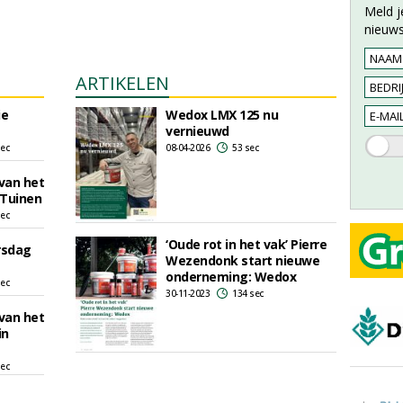
Meld j
nieuws
ARTIKELEN
ie
Wedox LMX 125 nu
vernieuwd
sec
08-04-2026
53 sec
 van het
 Tuinen
sec
‘Oude rot in het vak’ Pierre
rsdag
Wezendonk start nieuwe
onderneming: Wedox
sec
30-11-2023
134 sec
 van het
in
sec