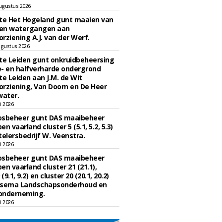
ugustus 2026
e Het Hogeland gunt maaien van
en watergangen aan
rziening A.J. van der Werf.
gustus 2026
e Leiden gunt onkruidbeheersing
- en halfverharde ondergrond
 Leiden aan J.M. de Wit
rziening, Van Doorn en De Heer
water.
li 2026
osbeheer gunt DAS maaibeheer
n vaarland cluster 5 (5.1, 5.2, 5.3)
telersbedrijf W. Veenstra.
li 2026
osbeheer gunt DAS maaibeheer
en vaarland cluster 21 (21.1),
 (9.1, 9.2) en cluster 20 (20.1, 20.2)
lsema Landschapsonderhoud en
onderneming.
li 2026