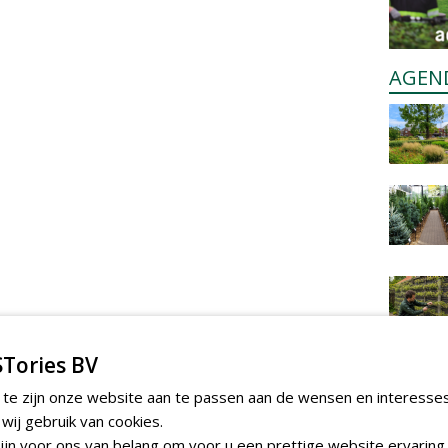
AGEN
Tories BV
 te zijn onze website aan te passen aan de wensen en interesse
ij gebruik van cookies.
jn voor ons van belang om voor u een prettige website ervaring 