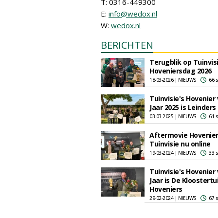
T: 0316-449300
E:
info@wedox.nl
W:
wedox.nl
BERICHTEN
Terugblik op Tuinvis
Hoveniersdag 2026
18-03-2026 | NIEUWS
66 
Tuinvisie's Hovenier
Jaar 2025 is Leinders
03-03-2025 | NIEUWS
61 
Aftermovie Hovenie
Tuinvisie nu online
19-03-2024 | NIEUWS
33 
Tuinvisie's Hovenier
Jaar is De Kloostertu
Hoveniers
29-02-2024 | NIEUWS
67 