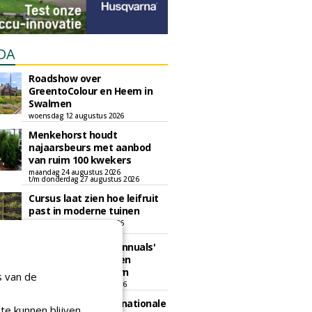
DA
Roadshow over
GreentoColour en Heem in
Swalmen
woensdag 12 augustus 2026
Menkehorst houdt
najaarsbeurs met aanbod
van ruim 100 kwekers
maandag 24 augustus 2026
t/m donderdag 27 augustus 2026
Cursus laat zien hoe leifruit
past in moderne tuinen
woensdag 26 augustus 2026
Vakdag 'All About Annuals'
zet eenjarige planten
centraal in Appeltern
s van de
donderdag 27 augustus 2026
GaLaBau 2026: internationale
te kunnen blijven