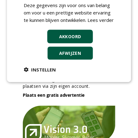
30-07-2026
Deze gegevens zijn voor ons van belang
om voor u een prettige website ervaring
meer Groene Banen
te kunnen blijven ontwikkelen.
Lees verder
AKKOORD
AFWIJZEN
GREEN OUTLET
INSTELLEN
Iedereen kan gratis kleine advertenties
plaatsen via zijn eigen account.
Plaats een gratis advertentie