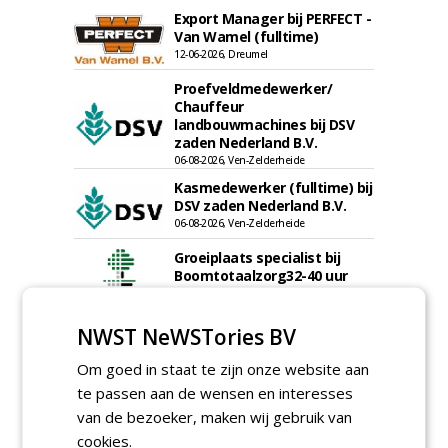
Export Manager bij PERFECT -
Van Wamel (fulltime)
12-06-2026, Dreumel
Proefveldmedewerker/
Chauffeur
landbouwmachines bij DSV
zaden Nederland B.V.
06-08-2026, Ven-Zelderheide
Kasmedewerker (fulltime) bij
DSV zaden Nederland B.V.
06-08-2026, Ven-Zelderheide
Groeiplaats specialist bij
Boomtotaalzorg32-40 uur
30-07-2026, Schalkwijk
Boominspecteur bij
NWST NeWSTories BV
Boomtotaalzorg24-40 uur
30-07-2026, Schalkwijk
Om goed in staat te zijn onze website aan
te passen aan de wensen en interesses
Hoofdgreenkeeper (m/v)
van de bezoeker, maken wij gebruik van
Golfbaan KralingenOosthoek
groepRotterdam
cookies.