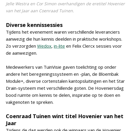
Jelle Westra en Cor Simon overhandigen de eretitel Hovenier
van het Jaar aan Coenraad Tuinen.
Diverse kennissessies
Tijdens het evenement waren verschillende leveranciers
aanwezig die hun kennis deelden in praktische workshops.
Zo verzorgden
Wedox
,
in-lite
en Felix Clercx sessies voor
de aanwezigen.
Medewerkers van TuinVisie gaven toelichting op onder
andere het beregeningssysteem en -plan, de Bloembak
Module+, diverse cortenstalen kantopsluitingen en het Star
Drain-systeem met verschillende goten. De Hoveniersdag
bood ruimte om kennis te delen, inspiratie op te doen en
vakgenoten te spreken.
Coenraad Tuinen wint titel Hovenier van het
Jaar
Tijdens de dag werden ook de winnaars van de Hovenier