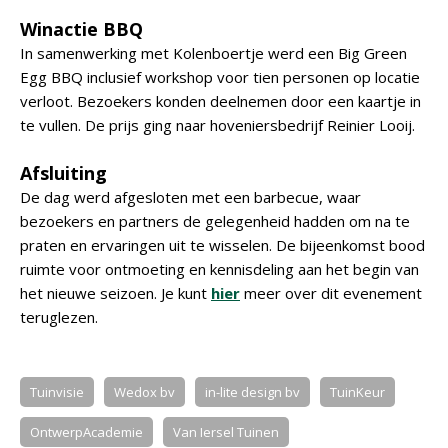
Winactie BBQ
In samenwerking met Kolenboertje werd een Big Green
Egg BBQ inclusief workshop voor tien personen op locatie
verloot. Bezoekers konden deelnemen door een kaartje in
te vullen. De prijs ging naar hoveniersbedrijf Reinier Looij.
Afsluiting
De dag werd afgesloten met een barbecue, waar
bezoekers en partners de gelegenheid hadden om na te
praten en ervaringen uit te wisselen. De bijeenkomst bood
ruimte voor ontmoeting en kennisdeling aan het begin van
het nieuwe seizoen. Je kunt
hier
meer over dit evenement
teruglezen.
Tuinvisie
Wedox bv
in-lite design bv
TuinKeur
OntwerpAcademie
Van Iersel Tuinen