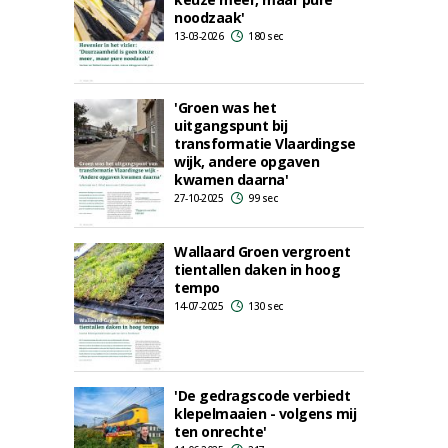
noodzaak'
13-03-2026
180 sec
'Groen was het
uitgangspunt bij
transformatie Vlaardingse
wijk, andere opgaven
kwamen daarna'
27-10-2025
99 sec
Wallaard Groen vergroent
tientallen daken in hoog
tempo
14-07-2025
130 sec
'De gedragscode verbiedt
klepelmaaien - volgens mij
ten onrechte'