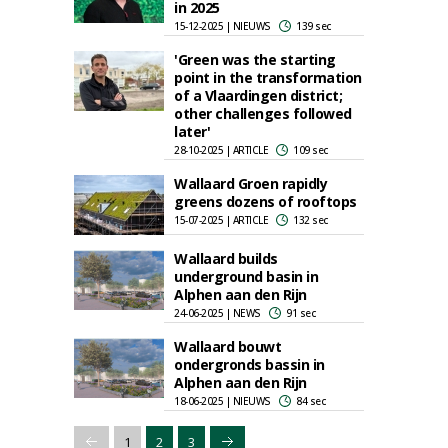
in 2025
15-12-2025 | NIEUWS
139 sec
'Green was the starting
point in the transformation
of a Vlaardingen district;
other challenges followed
later'
28-10-2025 | ARTICLE
109 sec
Wallaard Groen rapidly
greens dozens of rooftops
15-07-2025 | ARTICLE
132 sec
Wallaard builds
underground basin in
Alphen aan den Rijn
24-06-2025 | NEWS
91 sec
Wallaard bouwt
ondergronds bassin in
Alphen aan den Rijn
18-06-2025 | NIEUWS
84 sec
1
2
3