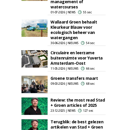
management of
watercourses
01-07-2026 | NEWS
55 sec
Wallaard Groen behaalt
Kleurkeur Blauw voor
ecologisch beheer van
watergangen
30-06-2026 | NIEUWS
54 sec
Circulaire en leerzame
buitenruimte voor Yuverta
Amsterdam-Oost
11-05-2026 | NIEUWS
66 sec
Groene transfers maart
09-03-2026 | NIEUWS
68 sec
Review: the most read Stad
+ Groen articles of 2025
23-12-2025 | NEWS
127 sec
Terugblik: de best gelezen
artikelen van Stad + Groen