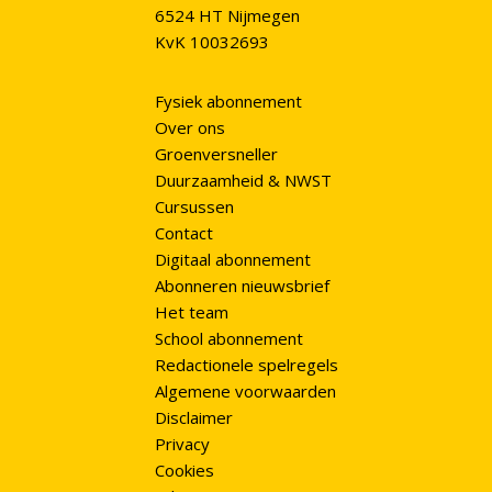
6524 HT Nijmegen
KvK 10032693
Fysiek abonnement
Over ons
Groenversneller
Duurzaamheid & NWST
Cursussen
Contact
Digitaal abonnement
Abonneren nieuwsbrief
Het team
School abonnement
Redactionele spelregels
Algemene voorwaarden
Disclaimer
Privacy
Cookies