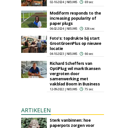
02-10-2024 | NIEUWS
69 sec
Modiform responds to the
increasing popularity of
paper plugs
06-02-2024 | NIEUWS
326 sec
Foto's: topdrukte bij start
GrootGroenPlus op nieuwe
locatie
04-10-2023 | NIEUWS
66 sec
Richard Scheffers van
OptiPlug wil marktkansen
vergroten door
samenwerking met
vakblad Boom in Business
12-09-2022 | NIEUWS
75 sec
ARTIKELEN
Sterk vanbinnen: hoe
paperpots zorgen voor