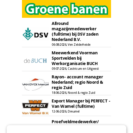
Allround
magazijnmedewerker
(fulltime) bij DSV zaden
Nederland B.V.
06-08-2026, Ven Zelderheide
Meewerkend Voorman
Sportvelden bij
Werkorganisatie BUCH
09-07-2026, Castricum en Uitgeest
Rayon- account manager
Nederland; regio Noord &
regio Zuid
18-06-2026, Noord & regio Zuid
Export Manager bij PERFECT -
Van Wamel (fulltime)
12-06-2026, Dreumel
Proefveldmedewerker/
Chauffeur
landbouwmachines bij DSV