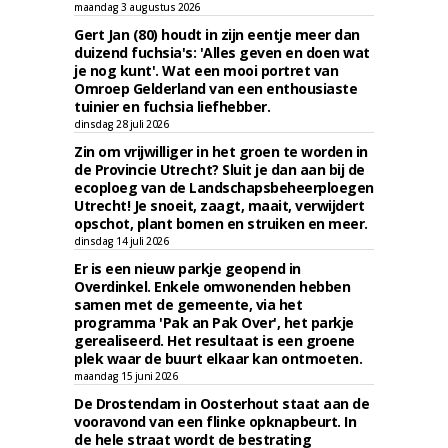
maandag 3 augustus 2026
Gert Jan (80) houdt in zijn eentje meer dan
duizend fuchsia's: 'Alles geven en doen wat
je nog kunt'. Wat een mooi portret van
Omroep Gelderland van een enthousiaste
tuinier en fuchsia liefhebber.
dinsdag 28 juli 2026
Zin om vrijwilliger in het groen te worden in
de Provincie Utrecht? Sluit je dan aan bij de
ecoploeg van de Landschapsbeheerploegen
Utrecht! Je snoeit, zaagt, maait, verwijdert
opschot, plant bomen en struiken en meer.
dinsdag 14 juli 2026
Er is een nieuw parkje geopend in
Overdinkel. Enkele omwonenden hebben
samen met de gemeente, via het
programma 'Pak an Pak Over', het parkje
gerealiseerd. Het resultaat is een groene
plek waar de buurt elkaar kan ontmoeten.
maandag 15 juni 2026
De Drostendam in Oosterhout staat aan de
vooravond van een flinke opknapbeurt. In
de hele straat wordt de bestrating