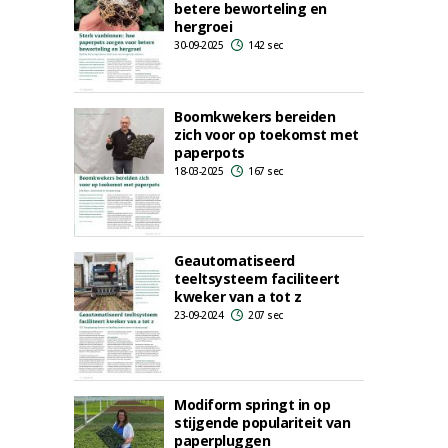
betere beworteling en
hergroei
30-09-2025
142 sec
Boomkwekers bereiden
zich voor op toekomst met
paperpots
18-03-2025
167 sec
Geautomatiseerd
teeltsysteem faciliteert
kweker van a tot z
23-09-2024
207 sec
Modiform springt in op
stijgende populariteit van
paperpluggen