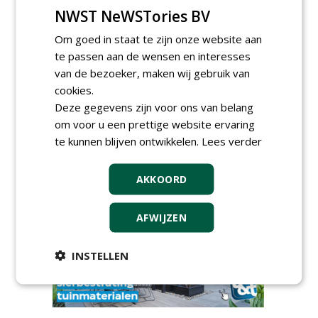
zaden Nederland B.V.
NWST NeWSTories BV
06-08-2026, Ven-Zelderheide
Om goed in staat te zijn onze website aan
Kasmedewerker (fulltime) bij
te passen aan de wensen en interesses
DSV zaden Nederland B.V.
06-08-2026, Ven-Zelderheide
van de bezoeker, maken wij gebruik van
cookies.
Groeiplaats specialist bij
Boomtotaalzorg32-40 uur
Deze gegevens zijn voor ons van belang
30-07-2026, Schalkwijk
om voor u een prettige website ervaring
te kunnen blijven ontwikkelen.
Lees verder
Boominspecteur bij
Boomtotaalzorg24-40 uur
30-07-2026, Schalkwijk
AKKOORD
meer Groene Banen
AFWIJZEN
INSTELLEN