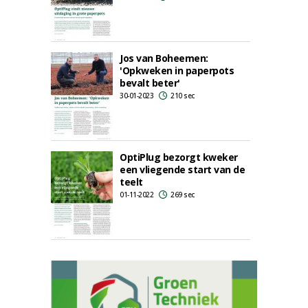
Jos van Boheemen:
'Opkweken in paperpots
bevalt beter'
30-01-2023
210 sec
OptiPlug bezorgt kweker
een vliegende start van de
teelt
01-11-2022
269 sec