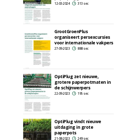
12-03-2024
313 sec
GrootGroenPlus
organiseert persexcursies
voor internationale vakpers
27-09-2023
888 sec
OptiPlug zet nieuwe,
grotere paperpotmaten in
de schijnwerpers
22-09-2023
195 sec
OptiPlug vindt nieuwe
uitdaging in grote
paperpots
21-08-2023
249 sec