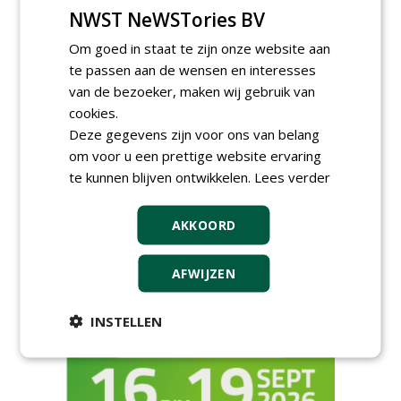
maandag 24 augustus 2026
t/m donderdag 27 augustus 2026
NWST NeWSTories BV
Cursus laat zien hoe leifruit
Om goed in staat te zijn onze website aan
past in moderne tuinen
te passen aan de wensen en interesses
woensdag 26 augustus 2026
van de bezoeker, maken wij gebruik van
Vakdag 'All About Annuals'
cookies.
zet eenjarige planten
centraal in Appeltern
Deze gegevens zijn voor ons van belang
donderdag 27 augustus 2026
om voor u een prettige website ervaring
GaLaBau 2026: internationale
te kunnen blijven ontwikkelen.
Lees verder
ontmoetingsplek voor
stedelijk groen
dinsdag 15 september 2026
AKKOORD
t/m vrijdag 18 september 2026
AFWIJZEN
INSTELLEN