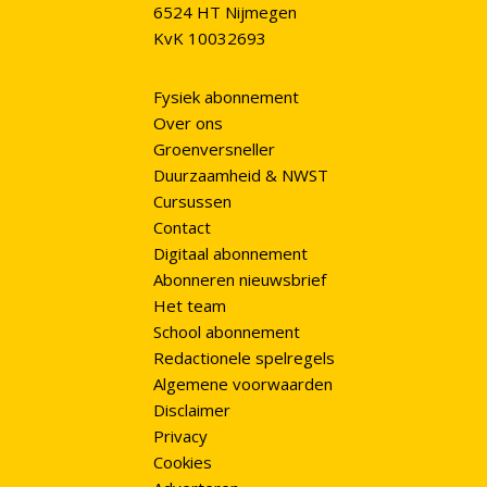
6524 HT Nijmegen
KvK 10032693
Fysiek abonnement
Over ons
Groenversneller
Duurzaamheid & NWST
Cursussen
Contact
Digitaal abonnement
Abonneren nieuwsbrief
Het team
School abonnement
Redactionele spelregels
Algemene voorwaarden
Disclaimer
Privacy
Cookies