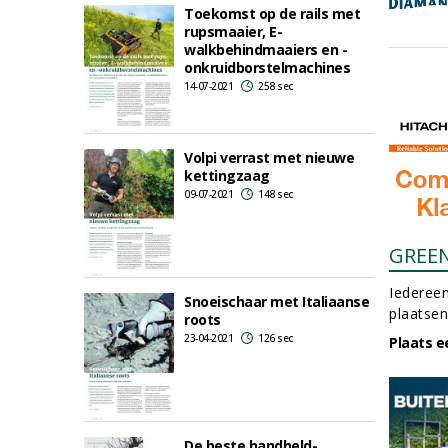
Toekomst op de rails met
rupsmaaier, E-
walkbehindmaaiers en -
onkruidborstelmachines
14-07-2021
258 sec
Volpi verrast met nieuwe
kettingzaag
09-07-2021
148 sec
GREE
Iedereen
Snoeischaar met Italiaanse
plaatsen
roots
23-04-2021
126 sec
Plaats e
De beste handheld-