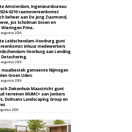
e Amsterdam, Ingenieursbureau
 2024-0210 raamovereenkomst
ch beheer aan De Jong Zuurmond,
eve, Jos Scholman Groen en
Wieringen Prins.
 augustus 2026
e Leidschendam-Voorburg gunt
reenkomst inhuur medewerkers
eidschendam-Voorburg aan Lending
 Detachering.
 augustus 2026
t maaibestek gemeente Nijmegen
len Groen Uden.
 augustus 2026
sch Ziekenhuis Maastricht gunt
ud terreinen MUMC+ aan Jonkers
rs, Dolmans Landscaping Group en
ies
ugustus 2026