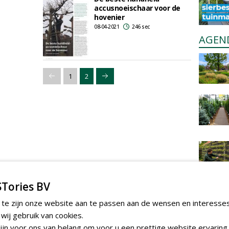
accusnoeischaar voor de
hovenier
08-04-2021
246 sec
AGEN
1
2
Tories BV
 te zijn onze website aan te passen aan de wensen en interesse
ij gebruik van cookies.
jn voor ons van belang om voor u een prettige website ervaring 