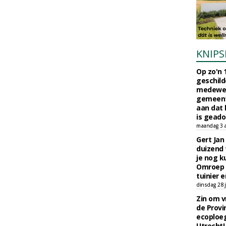
KNIPS
Op zo'n 
geschild
medewerk
gemeent
aan dat
is geado
maandag 3 
Gert Jan
duizend 
je nog k
Omroep 
tuinier e
dinsdag 28 j
Zin om vr
de Provin
ecoploe
Utrecht!