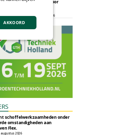
ontmoetingsplek voor
stedelijk groen
dinsdag 15 september 2026
t/m vrijdag 18 september 2026
AKKOORD
ERS
unt schoffelwerkzaamheden onder
rde omstandigheden aan
en Flex.
 augustus 2026