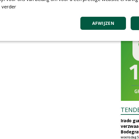
 verder
AFWIJZEN
TEND
Irado g
verzwaa
Bodegrav
woensdag 5