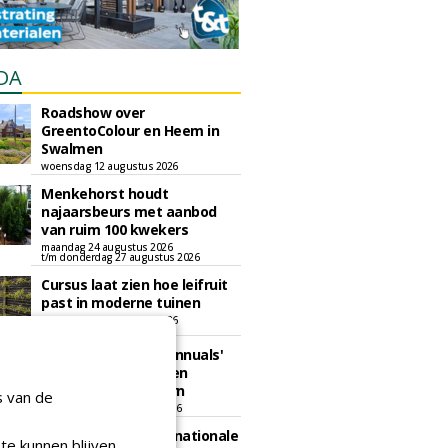
DA
Roadshow over
GreentoColour en Heem in
Swalmen
woensdag 12 augustus 2026
Menkehorst houdt
najaarsbeurs met aanbod
van ruim 100 kwekers
maandag 24 augustus 2026
t/m donderdag 27 augustus 2026
Cursus laat zien hoe leifruit
past in moderne tuinen
woensdag 26 augustus 2026
Vakdag 'All About Annuals'
zet eenjarige planten
centraal in Appeltern
s van de
donderdag 27 augustus 2026
GaLaBau 2026: internationale
te kunnen blijven