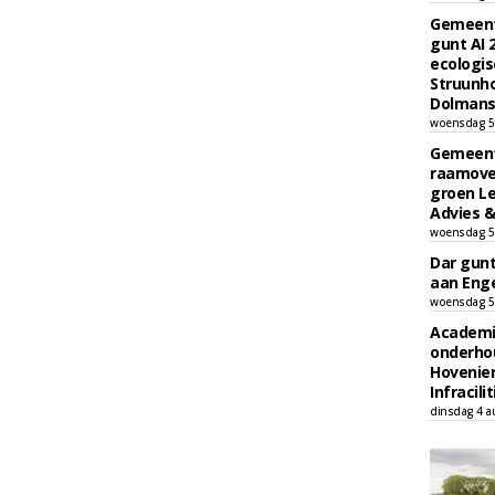
Gemeent
gunt AI
ecologis
Struunho
Dolmans 
woensdag 5
Gemeent
raamove
groen L
Advies &
woensdag 5
Dar gun
aan Enge
woensdag 5
Academi
onderho
Hovenie
Infracilit
dinsdag 4 a