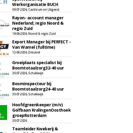
Werkorganisatie BUCH
09-07-2026, Castricum en Uitgeest
Rayon- account manager
Nederland; regio Noord &
regio Zuid
18-06-2026, Noord & regio Zuid
Export Manager bij PERFECT -
Van Wamel (fulltime)
12-06-2026, Dreumel
Groeiplaats specialist bij
Boomtotaalzorg32-40 uur
30-07-2026, Schalkwijk
Boominspecteur bij
Boomtotaalzorg24-40 uur
30-07-2026, Schalkwijk
Hoofdgreenkeeper (m/v)
Golfbaan KralingenOosthoek
groepRotterdam
30-07-2026
Teamleider Kwekerij &