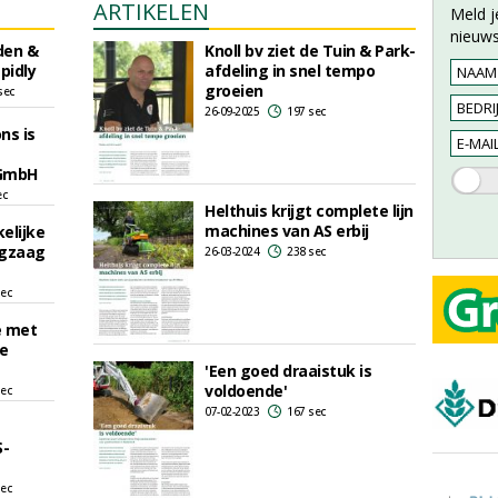
ARTIKELEN
Meld j
nieuws
rden &
Knoll bv ziet de Tuin & Park-
pidly
afdeling in snel tempo
groeien
sec
26-09-2025
197 sec
ns is
 GmbH
ec
Helthuis krijgt complete lijn
machines van AS erbij
elijke
ngzaag
26-03-2024
238 sec
sec
e met
de
'Een goed draaistuk is
voldoende'
sec
07-02-2023
167 sec
S-
sec