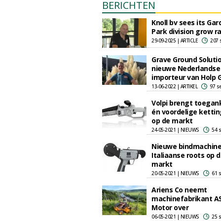
BERICHTEN
Knoll bv sees its Ga
Park division grow ra
29-09-2025 | ARTICLE
207 
Grave Ground Solutio
nieuwe Nederlandse
importeur van Holp
13-06-2022 | ARTIKEL
97 s
Volpi brengt toegank
én voordelige ketti
op de markt
24-05-2021 | NIEUWS
54 
Nieuwe bindmachin
Italiaanse roots op 
markt
20-05-2021 | NIEUWS
61 
Ariens Co neemt
machinefabrikant A
Motor over
06-05-2021 | NIEUWS
25 