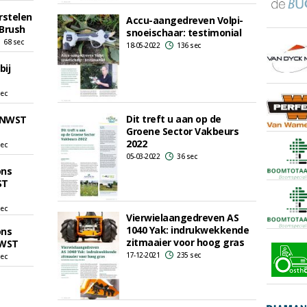
rstelen
Accu-aangedreven Volpi-
Brush
snoeischaar: testimonial
68 sec
18-05-2022
136 sec
bij
sec
Dit treft u aan op de
j NWST
Groene Sector Vakbeurs
2022
sec
05-03-2022
36 sec
ons
ST
sec
Vierwielaangedreven AS
1040 Yak: indrukwekkende
ons
zitmaaier voor hoog gras
NWST
17-12-2021
235 sec
sec