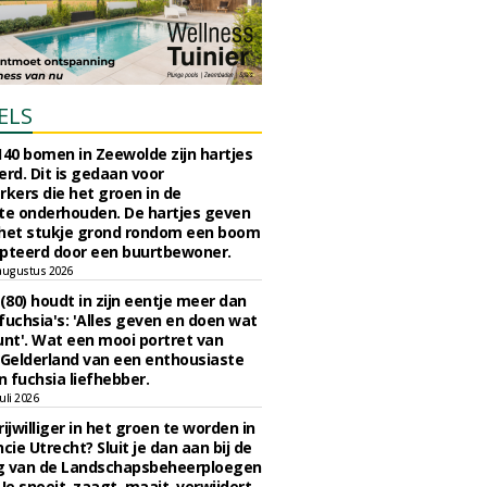
ELS
140 bomen in Zeewolde zijn hartjes
erd. Dit is gedaan voor
ers die het groen in de
e onderhouden. De hartjes geven
 het stukje grond rondom een boom
pteerd door een buurtbewoner.
augustus 2026
 (80) houdt in zijn eentje meer dan
fuchsia's: 'Alles geven en doen wat
unt'. Wat een mooi portret van
Gelderland van een enthousiaste
n fuchsia liefhebber.
uli 2026
ijwilliger in het groen te worden in
cie Utrecht? Sluit je dan aan bij de
g van de Landschapsbeheerploegen
 Je snoeit, zaagt, maait, verwijdert