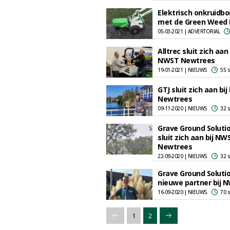
Elektrisch onkruidbo
met de Green Weed 
05-03-2021 | ADVERTORIAL
Alltrec sluit zich aan 
NWST Newtrees
19-01-2021 | NIEUWS
55 
GTJ sluit zich aan bi
Newtrees
09-11-2020 | NIEUWS
32 
Grave Ground Soluti
sluit zich aan bij NW
Newtrees
22-09-2020 | NIEUWS
32 
Grave Ground Soluti
nieuwe partner bij 
16-09-2020 | NIEUWS
70 
1
2