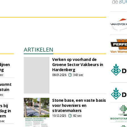
ARTIKELEN
Verken op voorhand de
ijnen
Groene Sector Vakbeurs in
ng
Hardenberg
sec
08-01-2026
343 sec
 vormt
stuin
sec
Stone base, een vaste basis
voor hoveniers en
 bij
stratenmakers
dag in
ern
10-12-2025
82 sec
 sec