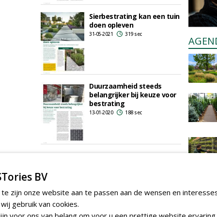
Sierbestrating kan een tuin
doen opleven
31-05-2021
319 sec
AGEN
Duurzaamheid steeds
belangrijker bij keuze voor
bestrating
13-01-2020
188 sec
Tories BV
 te zijn onze website aan te passen aan de wensen en interesse
ij gebruik van cookies.
jn voor ons van belang om voor u een prettige website ervaring 