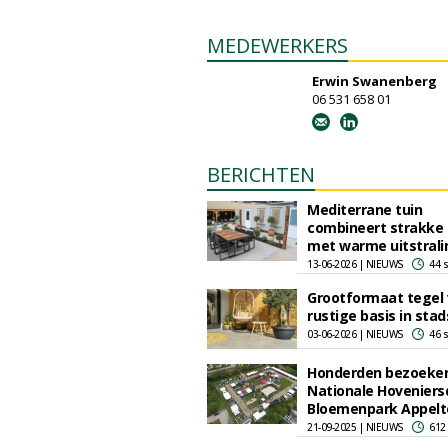
MEDEWERKERS
Erwin Swanenberg
06 531 658 01
BERICHTEN
Mediterrane tuin
combineert strakke l
met warme uitstrali
13-06-2026 | NIEUWS
44 
Grootformaat tegel
rustige basis in stad
03-06-2026 | NIEUWS
46 
Honderden bezoekers
Nationale Hoveniers
Bloemenpark Appelt
21-09-2025 | NIEUWS
612