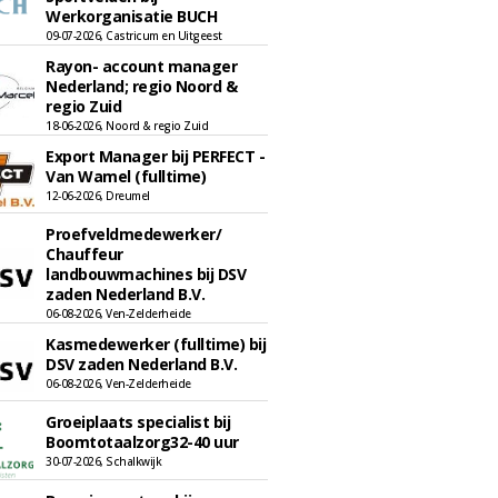
Werkorganisatie BUCH
09-07-2026, Castricum en Uitgeest
Rayon- account manager
Nederland; regio Noord &
regio Zuid
18-06-2026, Noord & regio Zuid
Export Manager bij PERFECT -
Van Wamel (fulltime)
12-06-2026, Dreumel
Proefveldmedewerker/
Chauffeur
landbouwmachines bij DSV
zaden Nederland B.V.
06-08-2026, Ven-Zelderheide
Kasmedewerker (fulltime) bij
DSV zaden Nederland B.V.
06-08-2026, Ven-Zelderheide
Groeiplaats specialist bij
Boomtotaalzorg32-40 uur
30-07-2026, Schalkwijk