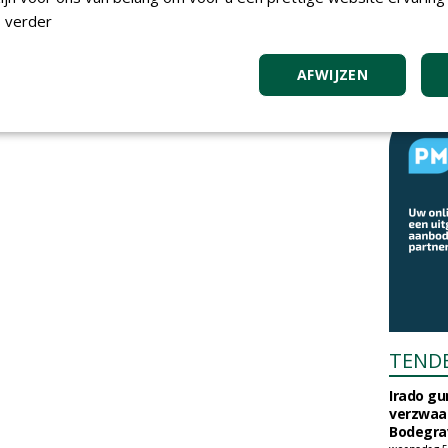
 verder
AFWIJZEN
TEND
Irado g
verzwaa
Bodegrav