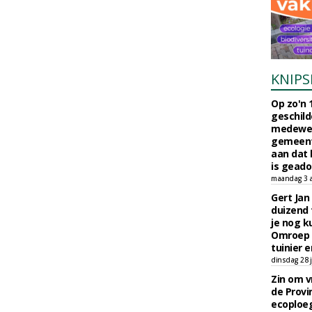
KNIPS
Op zo'n 
geschild
medewerk
gemeent
aan dat
is geado
maandag 3 
Gert Jan
duizend 
je nog k
Omroep 
tuinier e
dinsdag 28 j
Zin om vr
de Provin
ecoploe