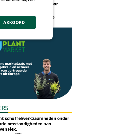
ontmoetingsplek voor
stedelijk groen
dinsdag 15 september 2026
t/m vrijdag 18 september 2026
AKKOORD
ERS
unt schoffelwerkzaamheden onder
rde omstandigheden aan
en Flex.