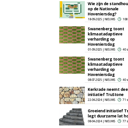
Wie zijn de standho
op de Nationale
Hoveniersdag?
18-09-2025 | NIEUWS
108
Swanenberg toont
klimaatadaptieve
verharding op
Hoveniersdag
01-09-2025 | NIEUWS
40 
Swanenberg toont
klimaatadaptieve
verharding op
Hoveniersdag
08-07-2025 | NIEUWS
40 
Kerkrade neemt dee
initiatief TruStone
22-04-2024 | NIEUWS
71 
Groeiend initiatief 
legt duurzame lat h
08-04-2024 | NIEUWS
77 