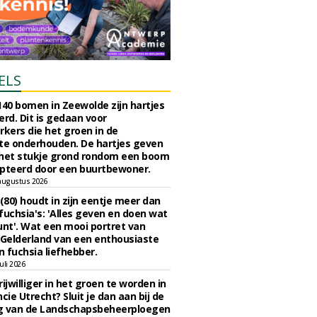
ELS
140 bomen in Zeewolde zijn hartjes
erd. Dit is gedaan voor
ers die het groen in de
e onderhouden. De hartjes geven
 het stukje grond rondom een boom
pteerd door een buurtbewoner.
augustus 2026
 (80) houdt in zijn eentje meer dan
fuchsia's: 'Alles geven en doen wat
unt'. Wat een mooi portret van
Gelderland van een enthousiaste
n fuchsia liefhebber.
uli 2026
ijwilliger in het groen te worden in
cie Utrecht? Sluit je dan aan bij de
g van de Landschapsbeheerploegen