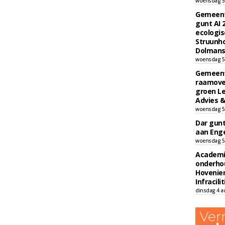
woensdag 5
Gemeent
gunt AI
ecologis
Struunho
Dolmans 
woensdag 5
Gemeent
raamove
groen L
Advies &
woensdag 5
Dar gun
aan Enge
woensdag 5
Academi
onderho
Hovenie
Infracilit
dinsdag 4 a