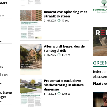
uders
Innovatieve oplossing met
straatbaksteen
 sec
21-05-2025
47 sec
sec
Alles wordt beige, dus de
tuintegel óók
01-05-2025
137 sec
GREE
sec
Iedereen
l aan
plaatsen
Presentatie exclusieve
Plaats e
sec
sierbestrating in nieuwe
dimensie
TruStone
31-12-2024
226 sec
oger
sec